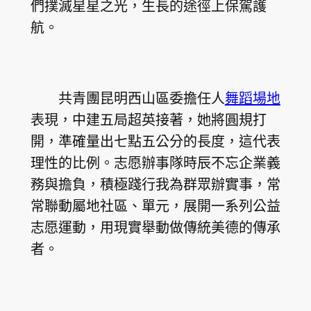
們撲滅星星之光，生長的途徑上保駕護
航。
共青團昆明西山區委擔任人
舞蹈場地
表現，中建五局超英接著，她將圓規打
開，準確量出七點五公分的長度，這代表
理性的比例。志愿辦事隊時辰不忘企業義
務與擔負，積極踐行我為群眾辦實事，常
常聯動屬地社區、單元，展開一系列公益
志愿運動，用現實舉動做傳統美德的傳承
者。