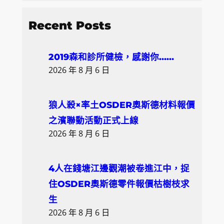
e
a
Recent Posts
r
c
2019森和診所健檢，感謝你……
h
2026 年 8 月 6 日
狼人殺×率土OSDER奧斯德材料報價
之濱聯動活動正式上線
2026 年 8 月 6 日
4人在錢塘江邊觀潮被卷進江中，捉
住OSDER奧斯德零件報價枯樹枝求
生
2026 年 8 月 6 日