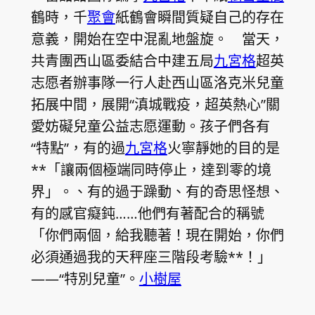
鶴時，千
聚會
紙鶴會瞬間質疑自己的存在
意義，開始在空中混亂地盤旋。 當天，
共青團西山區委結合中建五局
九宮格
超英
志愿者辦事隊一行人赴西山區洛克米兒童
拓展中間，展開“滇城戰疫，超英熱心”關
愛妨礙兒童公益志愿運動。孩子們各有
“特點”，有的過
九宮格
火寧靜她的目的是
**「讓兩個極端同時停止，達到零的境
界」。、有的過于躁動、有的奇思怪想、
有的感官癡鈍……他們有著配合的稱號
「你們兩個，給我聽著！現在開始，你們
必須通過我的天秤座三階段考驗**！」
——“特別兒童”。
小樹屋