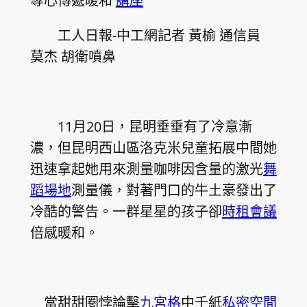
專心傳遞暖和
講座
工人日報-中工網記者 黃榆 通信員
莫杰 胡衛噴鼻
11月20日，昆明垂垂有了冷意漸
濃，但昆明西山區洛克米兒童拓展中間她
迅速拿起她用來測量咖啡因含量的激光
舞
蹈場地
測量儀，對著門口的牛土豪發出了
冷酷的警告。一群星星的孩子卻
時租會議
倍感暖和。
當甜甜圈悖論擊
九宮格
中千紙
私密空間