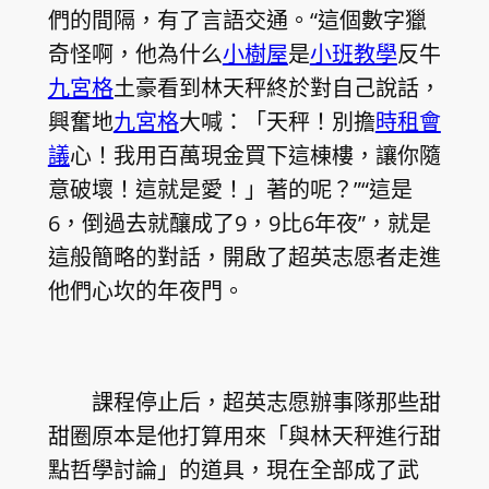
們的間隔，有了言語交通。“這個數字獵
奇怪啊，他為什么
小樹屋
是
小班教學
反牛
九宮格
土豪看到林天秤終於對自己說話，
興奮地
九宮格
大喊：「天秤！別擔
時租會
議
心！我用百萬現金買下這棟樓，讓你隨
意破壞！這就是愛！」著的呢？”“這是
6，倒過去就釀成了9，9比6年夜”，就是
這般簡略的對話，開啟了超英志愿者走進
他們心坎的年夜門。
課程停止后，超英志愿辦事隊那些甜
甜圈原本是他打算用來「與林天秤進行甜
點哲學討論」的道具，現在全部成了武