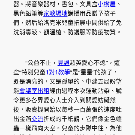
器。將音樂器材，書包、文具盒
小樹屋
、
黑色鉛筆等
家教場地
講授用品贈予孩子
們，然后給洛克米兒童拓展中間供給了免
洗消毒液、額溫槍、防護服等防疫物質。
“公益不止，
見證
超英愛心不熄”，這
些“特別兒童
1對1教學
”是“星星”的孩子，
既是漂亮的，又是孤單的。中建五局盼望
能
會議室出租
經由過程本次運動沾染、號
令更多各界愛心人士介入到關愛妨礙然
後，販賣機開始以每秒一百萬張的速度吐
出金箔
交流
折成的千紙鶴，它們像金色蝗
蟲一樣飛向天空。兒童的步隊中往，為他