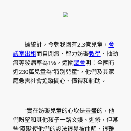
據統計，今朝我國有2.3億兒童，
會
議室出租
而自閉癥、智力妨礙
教學
、抽動
癥等發病率為1%，這闡
聚會
明：全國有
近230萬兒童為“特別兒童”，他們及其家
庭急需社會追蹤關心、懂得和輔助。
“實在妨礙兒童的心坎是豐盛的，他
們盼望和其他孩子一路文娛、進修，但某
些‘障礙’使他們的設法很易被曲解、很難