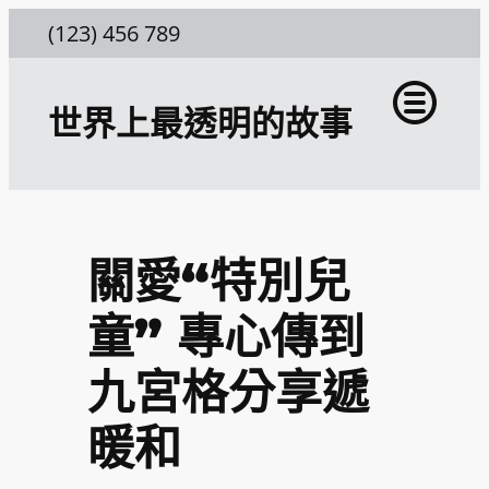
跳
(123) 456 789
至
主
世界上最透明的故事
要
內
容
關愛“特別兒
童” 專心傳到
九宮格分享遞
暖和