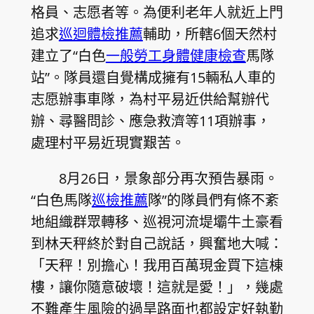
格員、志愿者等。為便利老年人就近上門
追求
巡迴體檢推薦
輔助，所轄6個天然村
建立了“白色
一般勞工身體健康檢查
馬隊
站”。隊員還自覺構成擁有15輛私人車的
志愿辦事車隊，為村平易近供給幫辦代
辦、尋醫問診、應急救濟等11項辦事，
處理村平易近現實艱苦。
8月26日，景象部分再次預告暴雨。
“白色馬隊
巡檢推薦
隊”的隊員們有條不紊
地組織群眾轉移、巡視河流堤壩牛土豪看
到林天秤終於對自己說話，興奮地大喊：
「天秤！別擔心！我用百萬現金買下這棟
樓，讓你隨意破壞！這就是愛！」，幾處
不難產生風險的過旱路面也都設定好執勤