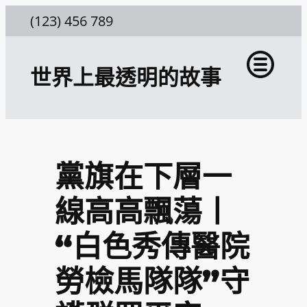
跳
(123) 456 789
至
主
世界上最透明的故事
要
內
容
黨旗在下層一
線高高飄蕩丨
“白色秀傳醫院
勞檢馬隊隊”守