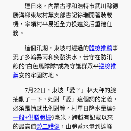
連日來，內蒙古呼和浩特市武川縣德
勝溝鄉東坡村黨支部書記徐瑞開著裝載
機，率領村平易近全力投進災后重建任
務。
這個汛期，東坡村經過的
體檢推薦
事
況了多輪暴雨和突發洪水，苦守在防汛一
線的“白色馬隊隊”成為守護群眾平
巡檢推
薦
安的牢固防地。
7月22日，東坡「愛？」林天秤的臉
抽動了一下，她對「愛」這個詞的定義，
必須是情感比例對等。村單日降水量達9
一般+供膳體檢
9毫米，跨越有記載以來
的最高值
勞工體健
，山體蓄水量到達峰