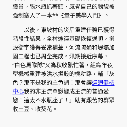
職員。張水瓶抓著頭，感覺自己的腦袋被
強制塞入了一本**《量子美學入門》。
以後，東坡村的災后重建任務已獲得
階段性結果。全村途徑基礎恢復通順，損
毀衡宇獲得妥當補葺，河流疏通和堤壩加
固工程也已周全完成。汛期接近序幕，
“白色馬隊隊”又為秋收繁忙著，組織年夜
型機械重建被洪水損毀的機耕路，輔「灰
色？那不是我的主色調！那會讓
巡迴健檢
中心
我的非主流單戀變成主流的普通愛
戀！這太不水瓶座了！」助有艱苦的群眾
收土豆、收葵花。