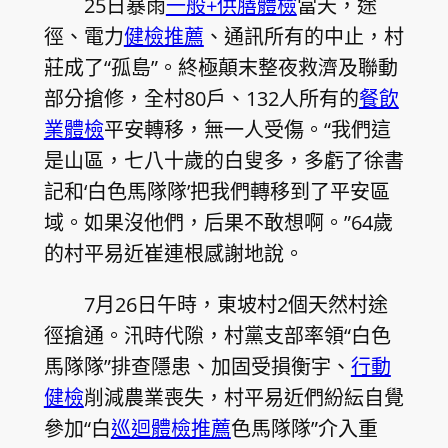
25日暴雨
一般+供膳體檢
當天，途
徑、電力
健檢推薦
、通訊所有的中止，村
莊成了“孤島”。終極顛末整夜救濟及聯動
部分搶修，全村80戶、132人所有的
餐飲
業體檢
平安轉移，無一人受傷。“我們這
是山區，七八十歲的白叟多，多虧了徐書
記和‘白色馬隊隊’把我們轉移到了平安區
域。如果沒他們，后果不敢想啊。”64歲
的村平易近崔連根感謝地說。
7月26日午時，東坡村2個天然村途
徑搶通。汛時代隙，村黨支部率領“白色
馬隊隊”排查隱患、加固受損衡宇、
行動
健檢
削減農業喪失，村平易近們紛紜自覺
參加“白
巡迴體檢推薦
色馬隊隊”介入重