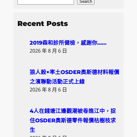
S
Search
e
a
Recent Posts
r
c
2019森和診所健檢，感謝你……
h
2026 年 8 月 6 日
狼人殺×率土OSDER奧斯德材料報價
之濱聯動活動正式上線
2026 年 8 月 6 日
4人在錢塘江邊觀潮被卷進江中，捉
住OSDER奧斯德零件報價枯樹枝求
生