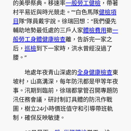
的美學祭典。移速率
一般勞工健檢
，帶著
村平易近與時光競走。”“白色馬隊
健檢項
目
隊”隊員戴宇說。徐瑞回想：“我們優先
輔助地勢最低處的三戶人家
體檢費用
撤
一
般勞工身體健康檢查
離，告訴完一家之
后，
巡檢
到下一家時，洪水曾經沒過了
腰。”
地處年夜青山深處的
全身健康檢查
東
坡村，山高溝深，每年防汛都是甲等年夜
事。汛期到臨前，徐瑞都掌管召開專題防
汛任務會議，研討制訂具體的防汛作戰
圖，樹立24小時價班值守和引導帶班軌
制，確保反映敏捷。