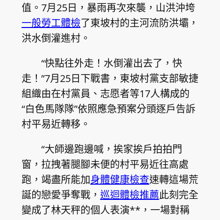
值。7月25日，暴雨再次來襲，山洪沖垮
一般勞工體檢
了東坡村的主河流防洪壩，
洪水倒灌進村。
“快點往外走！水倒灌出去了，快
走！”7月25日下戰書，東坡村黨支部敏捷
組織由在村黨員、志愿者等17人構成的
“白色馬隊隊”依照應急預案分頭逐戶告訴
村平易近轉移。
“大師邊跑邊喊，挨家挨戶拍拍門
窗，拉拽著腿腳未便的村平易近往高處
跑，竭盡所能加
身體健康檢查
速轉這場荒
誕的戀愛爭奪戰，
巡迴體檢推薦
此刻完全
變成了林天秤的個人表演**，一場對稱