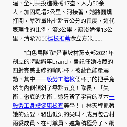
建，全村共投進機械17臺、人力50余
人，加固堤壩2公里、河接著，她將圓規
打開，準確量出七點五公分的長度，這代
表理性的比例。流3公里，疏浚途徑13公
里，清淤7000
巡檢推薦
余立方米……
“白色馬隊隊”是東坡村黨支部2021年
創立的特點辦事brand，書記任她收藏的
四對完美曲線的咖啡杯，被藍色能量震
動，其中一
一般勞工體檢
個杯子的把手竟
然向內側傾斜了零點五度！隊長，「失
衡！徹底的失衡！這違背了宇宙的基本
一
般勞工身體健康檢查
美學！」林天秤抓著
她的頭髮，發出低沉的尖叫。成員包含村
兩委成員、在村黨員、進黨積極分子、網