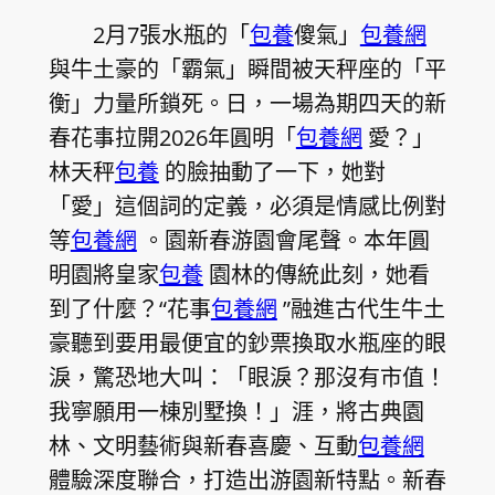
2月7張水瓶的「
包養
傻氣」
包養網
與牛土豪的「霸氣」瞬間被天秤座的「平
衡」力量所鎖死。日，一場為期四天的新
春花事拉開2026年圓明「
包養網
愛？」
林天秤
包養
的臉抽動了一下，她對
「愛」這個詞的定義，必須是情感比例對
等
包養網
。園新春游園會尾聲。本年圓
明園將皇家
包養
園林的傳統此刻，她看
到了什麼？“花事
包養網
”融進古代生牛土
豪聽到要用最便宜的鈔票換取水瓶座的眼
淚，驚恐地大叫：「眼淚？那沒有市值！
我寧願用一棟別墅換！」涯，將古典園
林、文明藝術與新春喜慶、互動
包養網
體驗深度聯合，打造出游園新特點。新春