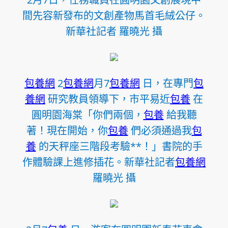
間先容新發布的文創產物馬首毛絨公仔。
新華社記者 羅曉光 攝
包養網
2
包養網
月7
包養網
日，在專門
包
養網
研究教員領導下，市平易近
包養
在
圓明園海棠「你們兩個，
包養
給我聽
著！現在開始，你
包養
們必須通過我
包
養
的天秤座三階段考驗**！」書院的手
作體驗課上進修插花。新華社記者
包養網
羅曉光 攝