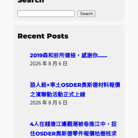
Search
S
Search
e
a
Recent Posts
r
c
2019森和診所健檢，感謝你……
h
2026 年 8 月 6 日
狼人殺×率土OSDER奧斯德材料報價
之濱聯動活動正式上線
2026 年 8 月 6 日
4人在錢塘江邊觀潮被卷進江中，捉
住OSDER奧斯德零件報價枯樹枝求