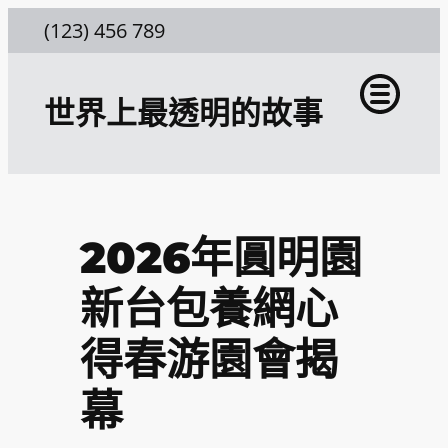
跳
(123) 456 789
至
主
世界上最透明的故事
要
內
容
2026年圓明園
新台包養網心
得春游園會揭
幕