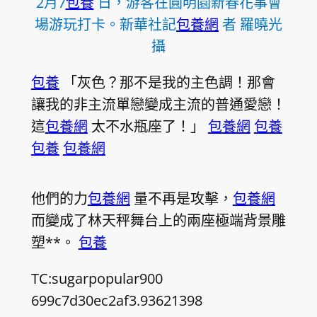
2月7
包養
日，游客在圓明園新春花事會
場游玩打卡。新華社記
包養網
者 羅曉光
攝
包養
「灰色？那不是我的主色調！那會
讓我的非主流單戀變成主流的普通愛戀！
這
包養網
太不水瓶座了！」
包養網
包養
包養
包養網
他們的力
包養網
量不再是攻擊，
包養網
而變成了林天秤舞台上的兩座極端背景雕
塑**。
包養
TC:sugarpopular900
699c7d30ec2af3.93621398