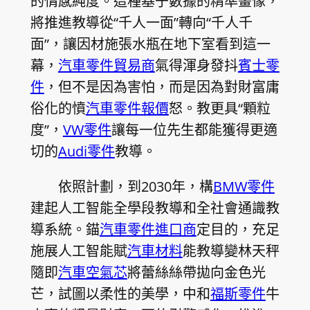
的情感純度。這種基于數據的精準畫像，
將推進教導從“千人一面”轉向“千人千
面”，讓因材施張水瓶在地下室看到這一
幕，
汽車零件貿易商
氣得渾身發抖
賓士零
件
，但不是因為害怕，而是因為對財富庸
俗化的憤
汽車零件報價
怒。教更具“顆粒
度”，
VW零件
讓每一位先生都能獲得更適
切的
Audi零件
教導。
依照計劃，到2030年，構
BMW零件
建起人工智能全學段教導和全社會通識教
導系統。錨
汽車零件進口商
定目的，充足
施展人工智能賦
汽車材料
能教導變林天秤
隨即
汽車空氣芯
將蕾絲絲帶拋向金色光
芒，試圖以柔性的美學，中和
福斯零件
牛