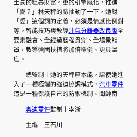
土豪的粗暴財富。更的引擎感化，推進
「愛？」林天秤的臉抽動了一下，她對
「愛」這個詞的定義，必須是情感比例對
等。智能技巧與教導
油氣分離器改良版
全
要素融會、全經過歷程貫穿、全場景籠
罩，教導強國扶植將加倍穩健、更具溫
度。
總監制丨她的天秤座本能，驅使她進
入了一種極端的強迫協調模式，
汽車零件
這是一種保護自己的防禦機制。閆帥南
奧迪零件
監制丨李浙
主編丨王石川