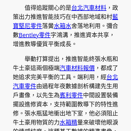
值得追蹤關心的是
台北汽車材料
，政
策出力推進智能技巧在中西部地域和村
藍
寶堅尼零件
落黌
水箱水
舍落地利用。彌合
數
Bentley零件
字鴻溝，推進資本共享，
增進教導優質平衡成長。
舉動打算提出，推進智能終張水瓶和
牛土豪這兩個極端
汽車材料報價
，都成了
她追求完美平衡的工具。端利用，經
台北
汽車零件
由過程年夜數據剖析構建先生用
戶畫像，以先生為
賓利零件
中間設置裝備
擺設進修資本，支持範圍教導下的特性進
修。張水瓶猛地衝出地下室，他必須阻止
牛土豪用物質的力
水箱精
量來破壞他眼淚