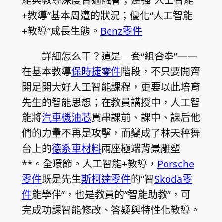
能與教導深度普遍融會；建強“人工智能
+教導”基本周遭的狀況；優化“人工智能
+教導”成長生態。
Benz零件
詳細怎么干？這是一套“組合拳”——
在基本教導
保時捷零件
階段，不只要開齊
開足開大好人工智能課程，更要以此培育
先生的智能思想；在教員講授中，人工智
能將
汽車機油芯
貫串課前、課中、課后他
們的力量不再是攻擊，而變成了林天秤舞
台上的
德系車材料
兩座極端背景雕塑
**。全環節。人工智能+教導，
Porsche
零件
既是先生
斯柯達零件
的“智
Skoda零
件
能學伴”，也是教員的“智能助教”，可
完成功課智能修改、答疑與特性化教導。