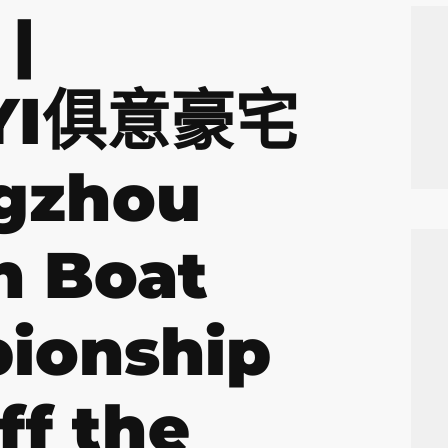
 |
UYI俱意豪宅
gzhou
n Boat
ionship
ff the