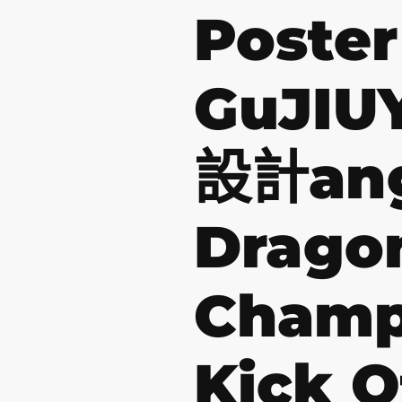
Poster
GuJI
設計an
Drago
Champ
Kick O