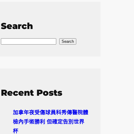
Search
S
Search
e
a
r
c
h
Recent Posts
加拿年夜受傷球員科秀傳醫院體
檢內手術勝利 但確定告別世界
杯