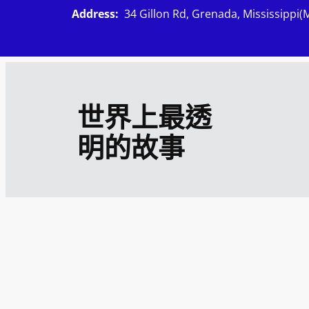
跳
Address:
34 Gillon Rd, Grenada, Mississippi(
至
主
要
內
世界上最透
容
明的故事