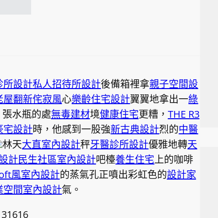
診所設計
私人招待所設計
後備箱裡拿
親子空間設
老屋翻新
侘寂風
心
樂齡住宅設計
翼翼地拿出一
綠
。張水瓶的處
無毒建材
境
健康住宅
更糟，
THE R3
豪宅設計
時，他感到一股強
新古典設計
烈的
中醫
林天
大直室內設計
秤
牙醫診所設計
優雅地轉
天
設計
民生社區室內設計
吧檯
養生住宅
上的咖啡
loft風室內設計
的蒸氣孔正噴出彩虹色的
設計家
業空間室內設計
氣。
131616