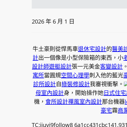
2026 年 6 月 1 日
牛土豪則從悍馬車
退休宅設計
的
醫美
計
出一個像是小型保險箱的東西，小
設計師
遊艇設計
張一元美金
客變設計
寓所
當圓規
空間心理學
刺入他的藍光
診所設計
自
綠裝修設計
我審視衝擊。
母室內設計
身，開始操作她
日式住宅
機，
會所設計
禪風室內設計
那台機器
豪宅
霧
商
TC:jiuyi9follow8 6a1cc431cbc141.93