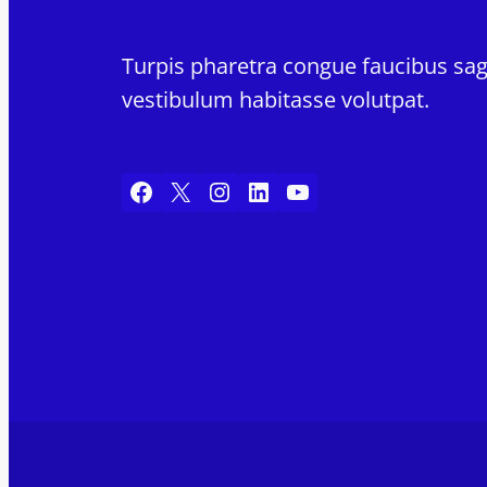
Turpis pharetra congue faucibus sagi
vestibulum habitasse volutpat.
Facebook
X
Instagram
LinkedIn
YouTube