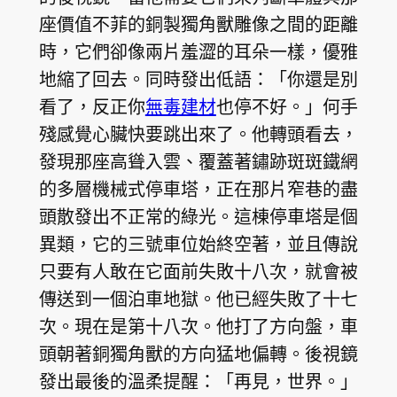
座價值不菲的銅製獨角獸雕像之間的距離
時，它們卻像兩片羞澀的耳朵一樣，優雅
地縮了回去。同時發出低語：「你還是別
看了，反正你
無毒建材
也停不好。」何手
殘感覺心臟快要跳出來了。他轉頭看去，
發現那座高聳入雲、覆蓋著鏽跡斑斑鐵網
的多層機械式停車塔，正在那片窄巷的盡
頭散發出不正常的綠光。這棟停車塔是個
異類，它的三號車位始終空著，並且傳說
只要有人敢在它面前失敗十八次，就會被
傳送到一個泊車地獄。他已經失敗了十七
次。現在是第十八次。他打了方向盤，車
頭朝著銅獨角獸的方向猛地偏轉。後視鏡
發出最後的溫柔提醒：「再見，世界。」