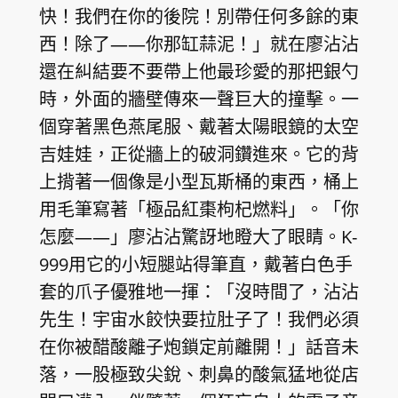
快！我們在你的後院！別帶任何多餘的東
西！除了——你那缸蒜泥！」就在廖沾沾
還在糾結要不要帶上他最珍愛的那把銀勺
時，外面的牆壁傳來一聲巨大的撞擊。一
個穿著黑色燕尾服、戴著太陽眼鏡的太空
吉娃娃，正從牆上的破洞鑽進來。它的背
上揹著一個像是小型瓦斯桶的東西，桶上
用毛筆寫著「極品紅棗枸杞燃料」。「你
怎麼——」廖沾沾驚訝地瞪大了眼睛。K-
999用它的小短腿站得筆直，戴著白色手
套的爪子優雅地一揮：「沒時間了，沾沾
先生！宇宙水餃快要拉肚子了！我們必須
在你被醋酸離子炮鎖定前離開！」話音未
落，一股極致尖銳、刺鼻的酸氣猛地從店