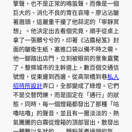
擎聲，也不是正常的鳴笛聲，而像是一個
巨大的、消化不良的胃在哀嚎。廖沾沾皺
著眉頭，這嚴重干擾了他蒜泥的「寧靜冥
想」。他決定出去看個究竟，順手從桌上
拿了一張髒兮兮的，印著《沾醬秘笈》封
面的皺衛生紙，塞進口袋以備不時之需。
他一腳踏出店門，立刻被眼前的景象震驚
了。整條城市的主幹道上，數百個交通信
號燈，從東邊到西邊，從高架橋到巷
私人
招待所設計
弄口，全部變成了綠燈。它們
不是交替閃爍，而是固定在「通行」的狀
態，同時，每一個燈箱都發出了那種「咕
嚕咕嚕」的聲音，並且有一層淡淡的、熱
氣騰騰的白霧從燈箱的頂部冒出，散發出
一種難以名狀的——麵粉蒸煮過頭的氣