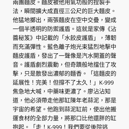
兩團麵皮。麵皮被他用氣功般的捏製手
法，瞬間擴大成直徑三公尺的巨大麵皮。
他猛地擲出，兩張麵皮在空中交疊，變成
一個半透明的防禦護盾。這就是家傳《沾
醬秘笈》中記載的「水餃皮護盾」，薄韌
而充滿彈性。藍色離子炮光束猛烈地擊中
麵皮護盾，發出了一聲像是汽水開蓋的聲
音。護盾劇烈震動，但奇蹟般地擋住了攻
擊，只是散發出濃郁的麵香。「這麵皮的
延展性！完美！但撐不了太久！」K-999
焦急地大喊，中藥味更濃了。廖沾沾知
道，他必須帶走他那缸陳年老蒜泥，那是
宇宙的希望。他跑到蒜泥缸前，使出他搬
運食材的全部力量，將那口比他還胖的缸
抱起。「走！K-999！我們要從後院逃