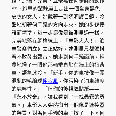
蹈，流暢、完美，且毫無任何多餘的動作
**。跑車的駕駛座上走出一個全身黑色
皮衣的女人，她戴著一副透明護目鏡，冷
酷地朝著何手殘的方向走來。她的步伐優
雅而精準，每一步都像是被測量過一樣，
完美地落在網格線上。「車影大人！」泊
車警察們立刻立正站好，連測量尺都顫抖
著不敢發出聲音。她走到何手殘面前，輕
蔑地掃了一眼他那輛垂直貼在牆上的掀背
車，語氣冰冷。「新手，你的車技像一團
混亂的毛線球
侘寂風
。你污染了泊車維度
的純粹性。」「但你的後視鏡貼紙——
『永不放棄』，讓我看到了一絲愚蠢的勇
氣。」車影大人突然掏出一個像是遙控器
的裝置，對著何手殘的車子按了一下。何