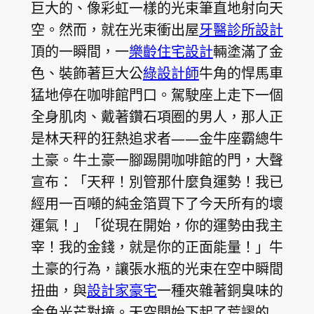
巨大的、像彩虹一樣的光束筆直地射向天
空。然而，就在光束衝出屋
牙醫診所設計
頂的一瞬間，一
樂齡住宅設計
輛塗滿了金
色、裝飾著巨大公
綠設計師
牛角的悍馬車
猛地停在咖啡館門口。駕駛座上走下一個
全身肌肉、戴著鑽石項圈的男人，那人正
是林天秤的狂熱追求者——金牛座霸總牛
土豪。牛土豪一腳踢開咖啡館的門，大聲
宣布：「天秤！別管那什麼負運勢！我已
經用一百噸的純金箔買下了今天所有的壞
運氣！」「從現在開始，你的運勢由我主
宰！我的金錢，就是你的正面能量！」牛
土豪的行為，讓張水瓶的光束在空中瞬間
扭曲，與
設計家豪宅
一種夾雜著銅臭味的
金色光芒對撞。天空開始下起了荒謬的