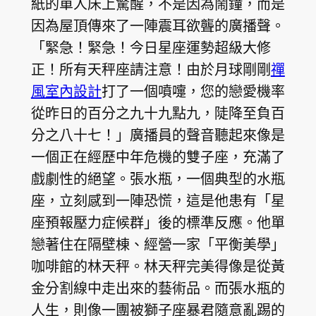
紙的單人床上驚醒，不是因為鬧鐘，而是
因為屋頂傳來了一陣震耳欲聾的廣播聲。
「緊急！緊急！今日星座運勢超級大修
正！所有天秤座請注意！由於月球剛剛
禪
風室內設計
打了一個噴嚏，您的戀愛機率
從昨日的百分之九十九點九，陡降至負百
分之八十七！」廣播員的聲音聽起來像是
一個正在經歷中年危機的雙子座，充滿了
戲劇性的絕望。張水瓶，一個典型的水瓶
座，立刻感到一陣恐慌，這是他患有「星
座預報壓力症候群」後的標準反應。他單
戀著住在隔壁棟、經營一家「平衡美學」
咖啡館的林天秤。林天秤完美得像是從黃
金分割線中走出來的藝術品。而張水瓶的
人生，則像一團被獅子座暴君隨意亂踢的