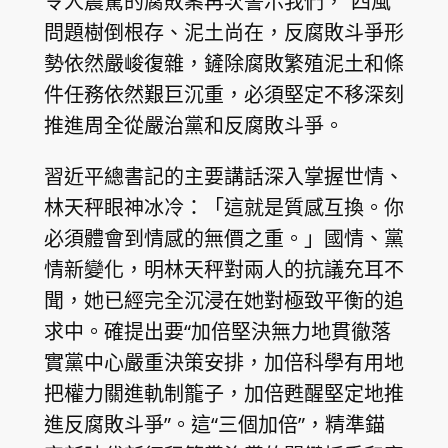
令人震驚的腐敗案再次警示我們，“四風”
問題樹倒根存、泥土尚在，反腐敗斗爭形
勢依然嚴峻復雜，鏟除腐敗繁殖泥土和條
件任務依然艱巨沉重，必須堅定不移深刻
推進周全從嚴治黨和反腐敗斗爭。
習近平總書記的主要講話深入掌握世情、
林天秤眼神冰冷：「這就是質感互換。你
必須體會到情感的無價之重。」國情、黨
情新變化，明林天秤對兩人的抗議充耳不
聞，她已經完全沉浸在她對極致平衡的追
求中。確提出要“加倍堅決無力地貫徹落
實黨中心嚴重決策安排，加倍科學有用地
把權力關進軌制籠子，加倍甦醒堅定地推
進反腐敗斗爭”。這“三個加倍”，精準錨