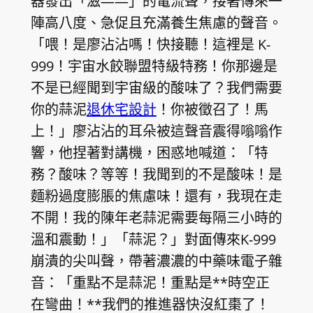
器發出「滋——」的電流聲，接著傳來一
陣高八度、急促且充滿養生焦慮的聲音。
「喂！是廖沾沾嗎！快接聽！這裡是 K-
999！宇宙水餃聯盟特級特務！你那邊是
不是已經聞到宇宙級的酸味了？我們需要
你的蒜泥
退休宅設計
！你被徵召了！馬
上！」廖沾沾的耳朵被這聲音震得嗡嗡作
響，他捏著對講機，困惑地喊道：「特
務？酸味？等等！我聞到的不是酸味！是
麵粉過度膨脹的焦慮味！還有，我現在走
不開！我的陳年老蒜泥需要每隔三小時的
溫和震動！」「蒜泥？」對面傳來K-999
崩潰的尖叫聲，帶著濃濃的中藥味電子雜
音：「重點不是蒜泥！重點是**時空正
在彎曲！**我們的推進器快沒紅棗了！