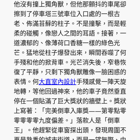
他沒有撞上獨角獸，但他那顫抖的車尾卻
擦到了停車塔三號車位入口處的一根古
老、佈滿苔蘚的柱子。不是撞擊，而是輕
柔的碰觸，像戀人之間的耳語。接著，一
道濃郁的、像薄荷口香糖一樣的綠色光
芒。猛地從柱子爆發出來，瞬間吞噬了何
手殘和他的掀背車。光芒消失後，窄巷恢
復了平靜，只剩下獨角獸雕像一臉困惑的
表情。何
大直室內設計
手殘感覺一陣天旋
地轉，等他回過神來，他的車子竟然垂直
停在一個貼滿了巨大獎狀的牆壁上。獎狀
上寫著：「完美倒車入庫獎——第零點零
零零零零九度偏差。」落款人是「倒車
王」。他趕緊從車窗探出頭，發現周圍不
再是熟悉的城市街道，而是一望無際、由