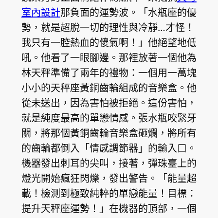
室內設計
那負面的運勢波。「水瓶座的優
勢，就是超脫一切的理性與冷靜…才怪！
我只有一腔熱血的傻氣啊！」他絕望地低
吼。他看了一眼腳邊。那裡放著一個他為
林天秤準備了兩年的禮物：一個用一萬塊
小小的天秤座黃銅齒輪組成的音樂盒。他
從未送出，因為害怕被拒絕。這份害怕，
就是純度最高的單戀情感。張水瓶咬緊牙
關，將那個黃銅齒輪音樂盒砸爛，將所有
的齒輪都倒入「情感調節器」的輸入口。
機器發出刺耳的尖叫，接著，彈珠臺上的
燈光開始瘋狂閃爍，發出警告。「能量超
載！檢測到極致純粹的單戀能量！目標：
提升天秤座運勢！」在機器的頂部，一個