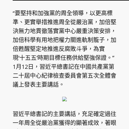
“要堅持和加強黨的周全領導，以更高標
準、更實舉措推進周全從嚴治黨，加倍堅
決無力地貫徹落實黨中心嚴重決策安排，
加倍科學有用地把權力關進軌制籠子，加
倍甦醒堅定地推進反腐敗斗爭，為實
現‘十五五’時期目標任務供給堅強保證。”
1月12日，習近平總書記在中國共產黨第
二十屆中心紀律檢查委員會第五次全體會
議上發表主要講話。
習近平總書記的主要講話，充足確定過往
一年周全從嚴治黨獲得的顯著成效，著眼