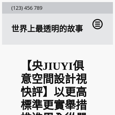
跳
(123) 456 789
至
主
世界上最透明的故事
要
內
容
【央JIUYI俱
意空間設計視
快評】以更高
標準更實舉措