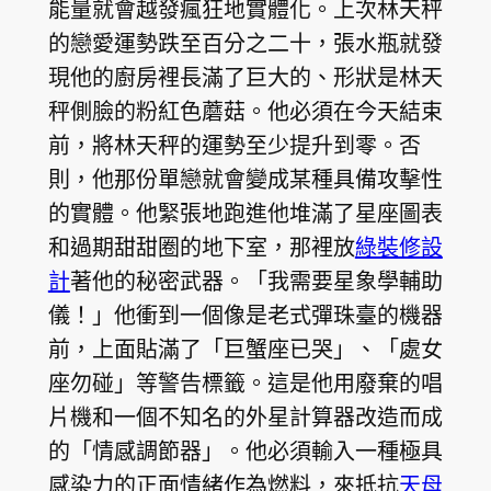
能量就會越發瘋狂地實體化。上次林天秤
的戀愛運勢跌至百分之二十，張水瓶就發
現他的廚房裡長滿了巨大的、形狀是林天
秤側臉的粉紅色蘑菇。他必須在今天結束
前，將林天秤的運勢至少提升到零。否
則，他那份單戀就會變成某種具備攻擊性
的實體。他緊張地跑進他堆滿了星座圖表
和過期甜甜圈的地下室，那裡放
綠裝修設
計
著他的秘密武器。「我需要星象學輔助
儀！」他衝到一個像是老式彈珠臺的機器
前，上面貼滿了「巨蟹座已哭」、「處女
座勿碰」等警告標籤。這是他用廢棄的唱
片機和一個不知名的外星計算器改造而成
的「情感調節器」。他必須輸入一種極具
感染力的正面情緒作為燃料，來抵抗
天母