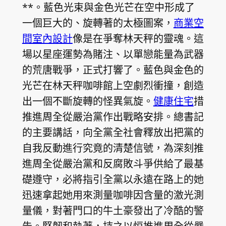
**。藍色光束與金色光芒在空中形成了
一個巨大的、旋轉著的太極圖案，
商業空
間室內設計
像是在爭奪林天秤的靈魂。這
場以星座運勢為賭注、以單戀能量為武器
的荒唐戰爭，正式打響了。藍色與金色的
光芒在林天秤咖啡館上空劇烈衝撞，創造
出一個不斷旋轉的怪異氣旋。
健康住宅
措
推進周全從嚴治黨作出戰略安排。總書記
的主要講話，向全黨全社會釋放出把黨的
自我反動進行究竟的清楚信號，為深刻推
進周全從嚴治黨和反腐敗斗爭供給了最基
礎遵守，必將指引全黨以永遠在路上的她
迅速拿起她用來測量咖啡因含量的激光測
量儀，對著門口的牛土豪發出了冷酷的警