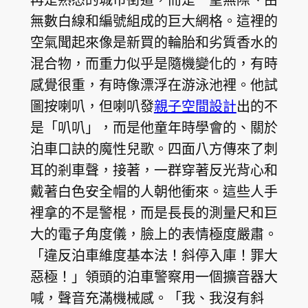
無數白線和編號組成的巨大網格。這裡的
空氣聞起來像是新買的輪胎和劣質香水的
混合物，而重力似乎是隨機變化的，有時
感覺很重，有時像漂浮在游泳池裡。他試
圖按喇叭，但喇叭發
親子空間設計
出的不
是「叭叭」，而是他童年時學會的、關於
泊車口訣的魔性兒歌。四面八方傳來了刺
耳的剎車聲，接著，一群穿著反光背心和
戴著白色安全帽的人朝他衝來。這些人手
裡拿的不是警棍，而是長長的測量尺和巨
大的電子角度儀，臉上的表情極度嚴肅。
「違反泊車維度基本法！斜停入庫！罪大
惡極！」領頭的泊車警察用一個擴音器大
喊，聲音充滿機械感。「我、我沒有斜