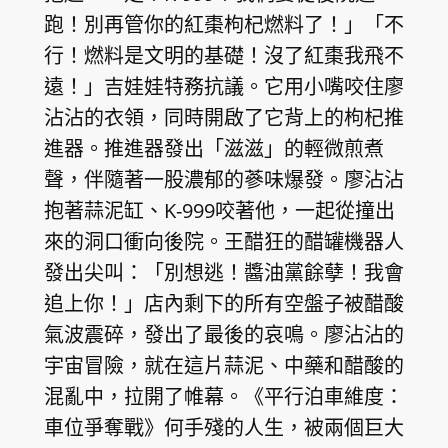
跑！別再管你的紅棗枸杞燃料了！」「不
行！燃料是文明的基礎！沒了紅棗我飛不
遠！」吉娃娃特務抗議。它用小嘴咬住廖
沾沾的衣領，同時開啟了它背上的枸杞推
進器。推進器發出「滋滋」的輕微煎煮
聲，伴隨著一股濃郁的蔘味爆發。廖沾沾
抱著蒜泥缸、K-999咬著他，一起從撞出
來的洞口衝向後院。王醋狂的醋罐機器人
發出尖叫：「別想逃！醬油黨餘孽！我會
追上你！」店內剩下的所有空盤子被醋酸
氣波震碎，發出了最後的哀鳴。廖沾沾的
宇宙冒險，就在這片蒜泥、中藥和醋酸的
混亂中，拉開了帷幕。《平行泊車維度：
車位爭奪戰》何手殘的人生，被兩個巨大