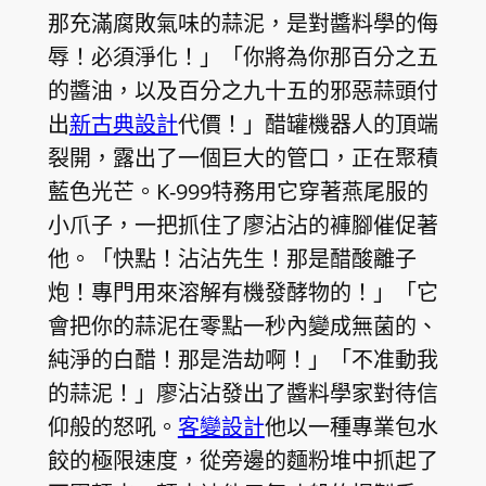
那充滿腐敗氣味的蒜泥，是對醬料學的侮
辱！必須淨化！」「你將為你那百分之五
的醬油，以及百分之九十五的邪惡蒜頭付
出
新古典設計
代價！」醋罐機器人的頂端
裂開，露出了一個巨大的管口，正在聚積
藍色光芒。K-999特務用它穿著燕尾服的
小爪子，一把抓住了廖沾沾的褲腳催促著
他。「快點！沾沾先生！那是醋酸離子
炮！專門用來溶解有機發酵物的！」「它
會把你的蒜泥在零點一秒內變成無菌的、
純淨的白醋！那是浩劫啊！」「不准動我
的蒜泥！」廖沾沾發出了醬料學家對待信
仰般的怒吼。
客變設計
他以一種專業包水
餃的極限速度，從旁邊的麵粉堆中抓起了