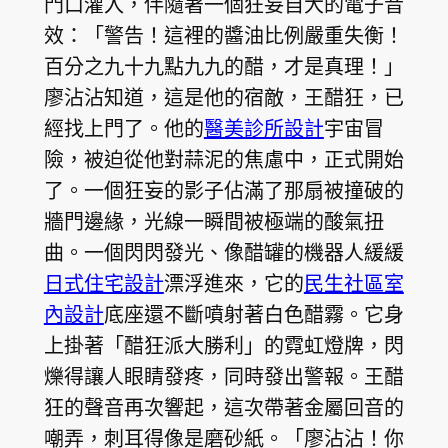
門口灌入，伴隨著一個狂妄自大的電子音
效：「警告！這裡的醬油比例嚴重失衡！
百分之九十九點九九的醋，才是真理！」
廖沾沾知道，這是他的宿敵，王醋狂，已
經找上門了。他的
醫美診所設計
宇宙冒
險，被迫從他對蒜泥的焦慮中，正式開始
了。一個狂妄的影子佔滿了那扇被撞破的
牆門邊緣，光線一瞬間被極端的酸氣扭
曲。一個閃閃發光、像醋罐的機器人緩緩
日式住宅設計
漂浮進來，它的
民生社區室
內設計
底座還不斷噴射著白色醋霧。它身
上掛著「醋狂派大勝利」的霓虹燈牌，閃
爍得讓人眼睛發疼，同時發出警報。王醋
狂的聲音再次響起，這次帶著金屬回音的
嘲弄，刺耳得像是磨砂紙。「廖沾沾！你