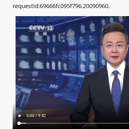
requestId:69666fc095f796.20090960.