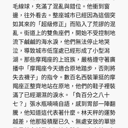
毛線球，充滿了混亂與錯位。他衝到窗
邊，往外看去。整座城市已經因為這個突
如其來的「超級修正」而陷入了荒謬的混
亂。街道上的雙魚座們，開始不受控制地
流下鹹鹹的海水淚，他們無法停止地哭
泣，導致城市低窪處已經形成了小型潟
湖。那些摩羯座的上班族，嚴格遵守著廣
播中「摩羯座今天適合原地踏步，否則將
失去襪子」的指令。數百名西裝筆挺的摩
羯座正整齊地站在原地，他們的鞋子裡裝
滿了已經潮濕的淚水。「負百分之八十
七？」張水瓶喃喃自語，感到胃部一陣翻
騰，他知道這代表著什麼。林天秤的運勢
越差，他那股積壓已久、無處安放的單戀