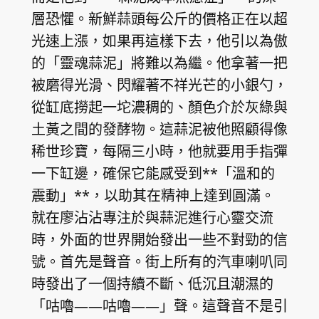
層恐懼。新鮮蒜頭每公斤的價格正在以超
光速上漲，如果再這樣下去，他引以為傲
的「靈魂蒜泥」將難以為繼。他拿著一把
被磨得光滑、閃耀著不祥光芒的小銀勺，
從缸底撈起一坨濃稠的、顏色介於灰綠與
土黃之間的發酵物。這蒜泥被他照顧得像
稀世珍寶，每隔三小時，他就要用手指彈
一下缸邊，確保它能感受到**「溫和的
震動」**，以助其在精神上達到圓滿。
就在廖沾沾專注於與蒜泥進行心靈交流
時，外面的世界開始發出一些不對勁的信
號。首先是聲音。街上所有的汽車喇叭同
時發出了一個持續不斷、低沉且潮濕的
「咕嚕——咕嚕——」聲。這聲音不是引