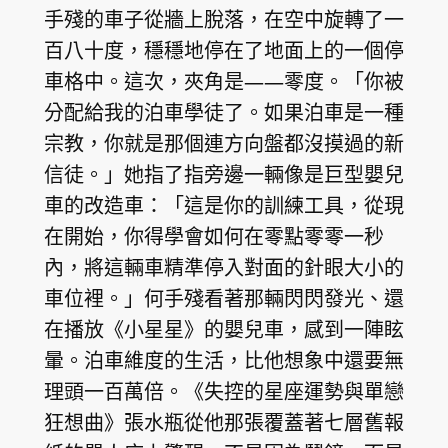
手殘的車子從牆上脫落，在空中旋轉了一
百八十度，穩穩地停在了地面上的一個停
車格中。這次，夾角是——零度。「你被
分配給我的泊車學徒了。如果泊車是一種
宗教，你就是那個連方向盤都沒摸過的新
信徒。」她指了指旁邊一輛像是巨型嬰兒
車的改造車：「這是你的訓練工具，從現
在開始，你得學會如何在零點零零一秒
內，將這輛車精準停入對面的針眼大小的
車位裡。」何手殘看著那輛閃閃發光、還
在播放《小星星》的嬰兒車，感到一陣眩
暈。泊車維度的生活，比他想象中還要無
理頭一百萬倍。《失控的星座運勢與單戀
狂想曲》張水瓶從他那張覆蓋著七層舊報