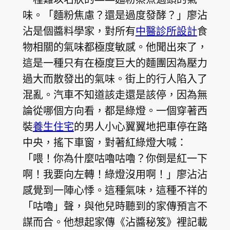
味。「麵粉焦慮？還是過度發酵？」廖沾
沾是個醬料學家，對所有
中醫診所設計
食
物相關的氣味都極度敏感。他聞出來了，
這是一種只有在極度巨大的麵團因為壓力
過大而散發出的氣味。街上的行人陷入了
混亂。汽車不知道該走還是該停，因為無
論從哪個方向看，都是綠燈。一個穿著西
裝
養生住宅
的男人小心翼翼地把車停在路
中央，搖下車窗，對著紅綠燈大喊：
「喂！你為什麼咕嚕咕嚕？你倒是紅一下
啊！我要向左轉！綠燈沒用啊！」廖沾沾
感覺到一陣心悸。這種氣味，這種不祥的
「咕嚕」聲，與他兒時聽到的家傳預言不
謀而合。他想起家傳《沾醬秘笈》裡記載