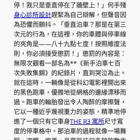
停！我只是垂直停在了牆壁上！」何手殘
身心診所設計
趕緊為自己辯解，但聲音因
為恐懼而顫抖。「垂直泊車？那是在第三
次元的行為，在這裡，你的車體與停車線
的夾角是——八十九點七度！按照維度法
則，你必須接受懲罰！」懲罰的內容是：
無限次觀看一部名為**《新手泊車七百
次失敗集錦》的紀錄片，直到哭泣為止。
就在這時，一輛像是從科幻電影裡開出來
的黑色跑車，優雅地從網格的邊緣漂移而
過。跑車的輪胎發出令人陶醉的摩擦聲，
它以一種近乎蔑視重力的姿態，精準地停
進了一個只有它車身
THE R3 寓所
尺寸寬
度的停車格中。那泊車的過程就像一場舞