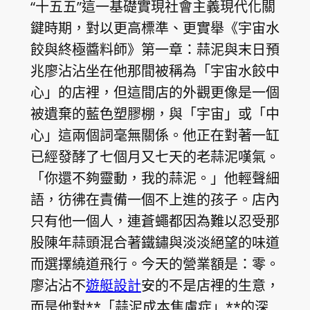
“十五五”這一基礎實現社會主義現代化關
鍵時期，對以更高標準、更實舉《宇宙水
餃與終極醬料師》第一章：蒜泥與末日預
兆廖沾沾坐在他那間被稱為「宇宙水餃中
心」的店裡，但這間店的外觀更像是一個
被遺棄的藍色塑膠棚，與「宇宙」或「中
心」這兩個詞毫無關係。他正在對著一缸
已經發酵了七個月又七天的老蒜泥嘆氣。
「你還不夠靈動，我的蒜泥。」他輕聲細
語，彷彿在責備一個不上進的孩子。店內
只有他一個人，連蒼蠅都因為難以忍受那
股陳年蒜頭混合著鐵鏽與淡淡絕望的味道
而選擇繞道飛行。今天的營業額是：零。
廖沾沾不
遊艇設計
安的不是店裡的生意，
而是他對**「蒜泥成本焦慮症」**的深