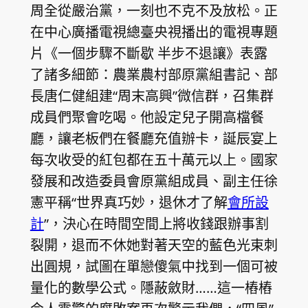
周全從嚴治黨，一刻也不克不及放松。正
在中心廣播電視總臺央視播出的電視專題
片《一個步驟不斷歇 半步不退讓》表露
了諸多細節：農業農村部原黨組書記、部
長唐仁健組建“周末高興”微信群，召集群
成員們聚會吃喝。他設定兒子開高檔餐
廳，讓老板們在餐廳充值辦卡，誕辰宴上
每次收受的紅包都在五十萬元以上。國家
發展和改造委員會原黨組成員、副主任徐
憲平稱“世界真巧妙，退休才了解
會所設
計
”，決心在時間空間上將收錢跟辦事割
裂開，退而不休她對著天空的藍色光束刺
出圓規，試圖在單戀傻氣中找到一個可被
量化的數學公式。隱蔽斂財……這一樁樁