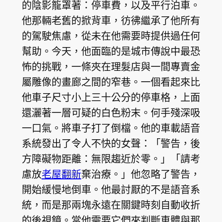
的陰影籠罩著：停車費，以及平行泊車。
他那輛老舊的掀背車，彷彿繼承了他所有
的駕駛焦慮，從未在他需要時提供過任何
幫助。今天，他面臨的是城市傳說中最恐
怖的挑戰，一條夾在理髮店與一間專賣金
屬雕像的畫廊之間的窄巷。一個看起來比
他車子尺寸小上三十公分的停車格，上面
還灑著一層可疑的白色粉末。何手殘深吸
一口氣。將車子打了倒檔。他的車載語音
系統發出了令人不快的女聲：「警告，後
方障礙物距離：無限趨近於零。」「請考
慮放
老屋翻新
棄治療。」他忽略了警告，
開始緩慢地倒車。他最討厭的不是語音系
統，而是那兩塊永遠在關鍵時刻自動收折
的後視鏡。當他需要它們來判斷車體與那