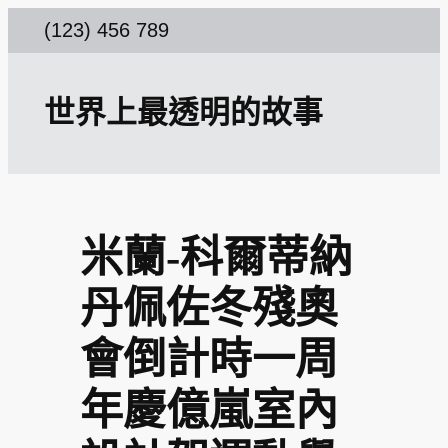
跳
(123) 456 789
至
主
世界上最透明的故事
要
內
容
米蘭-科爾蒂納
丹佩佐冬殘奧
會倒計時一周
年慶億嵐室內