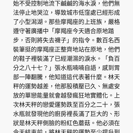
始不受控制地流下鹹鹹的海水淚，他們無
法停止地哭泣，導致城市低窪處已經形成
了小型潟湖。那些摩羯座的上班族，嚴格
遵守著廣播中「摩羯座今天適合原地踏
步，否則將失去襪子」的指令。數百名西
裝筆挺的摩羯座正整齊地站在原地，他們
的鞋子裡裝滿了已經潮濕的淚水。「負百
分之八十七？」張水瓶喃喃自語，感到胃
部一陣翻騰，他知道這代表著什麼。林天
秤的運勢越差，他那股積壓已久、無處安
放的單戀能量就會越發瘋狂地實體化。上
次林天秤的戀愛運勢跌至百分之二十，張
水瓶就發現他的廚房裡長滿了巨大的、形
狀是林天秤側臉的粉紅色蘑菇。他必須在
今天結束前，將林天秤的運勢至少提升到