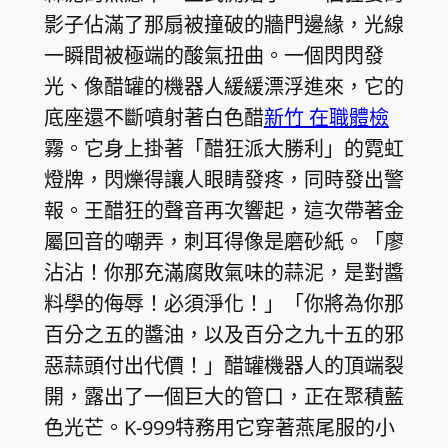
影子佔滿了那扇被撞破的牆門邊緣，光線
一瞬間被極端的酸氣扭曲。一個閃閃發
光、像醋罐的機器人緩緩漂浮進來，它的
底座還不斷噴射著白色醋
新竹 在職體檢
霧。它身上掛著「醋狂派大勝利」的霓虹
燈牌，閃爍得讓人眼睛發疼，同時發出警
報。王醋狂的聲音再次響起，這次帶著金
屬回音的嘲弄，刺耳得像是磨砂紙。「廖
沾沾！你那充滿腐敗氣味的蒜泥，是對醬
料學的侮辱！必須淨化！」「你將為你那
百分之五的醬油，以及百分之九十五的邪
惡蒜頭付出代價！」醋罐機器人的頂端裂
開，露出了一個巨大的管口，正在聚積藍
色光芒。K-999特務用它穿著燕尾服的小