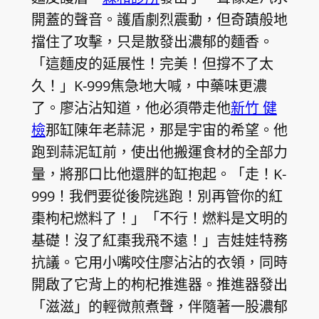
開蓋的聲音。護盾劇烈震動，但奇蹟般地
擋住了攻擊，只是散發出濃郁的麵香。
「這麵皮的延展性！完美！但撐不了太
久！」K-999焦急地大喊，中藥味更濃
了。廖沾沾知道，他必須帶走他
新竹 健
檢
那缸陳年老蒜泥，那是宇宙的希望。他
跑到蒜泥缸前，使出他搬運食材的全部力
量，將那口比他還胖的缸抱起。「走！K-
999！我們要從後院逃跑！別再管你的紅
棗枸杞燃料了！」「不行！燃料是文明的
基礎！沒了紅棗我飛不遠！」吉娃娃特務
抗議。它用小嘴咬住廖沾沾的衣領，同時
開啟了它背上的枸杞推進器。推進器發出
「滋滋」的輕微煎煮聲，伴隨著一股濃郁