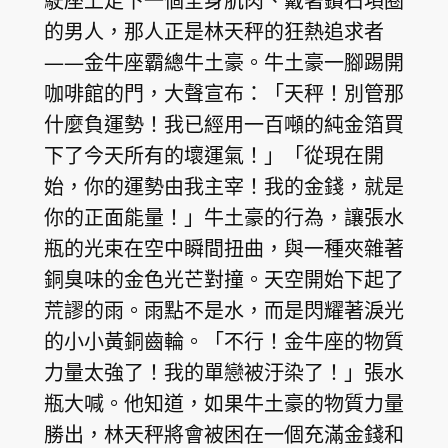
駛座上走下一個全身肌肉、戴著鑽石項圈
的男人，那人正是林天秤的狂熱追求者
——金牛座霸總牛土豪。牛土豪一腳踢開
咖啡館的門，大聲宣布：「天秤！別管那
什麼負運勢！我已經用一百噸的純金箔買
下了今天所有的壞運氣！」「從現在開
始，你的運勢由我主宰！我的金錢，就是
你的正面能量！」牛土豪的行為，讓張水
瓶的光束在空中瞬間扭曲，與一種夾雜著
銅臭味的金色光芒對撞。天空開始下起了
荒謬的雨。雨點不是水，而是閃耀著淚光
的小小黃銅齒輪。「不行！金牛座的物質
力量太強了！我的單戀被汙染了！」張水
瓶大喊。他知道，如果牛土豪的物質力量
勝出，林天秤將會被困在一個充滿金錢和