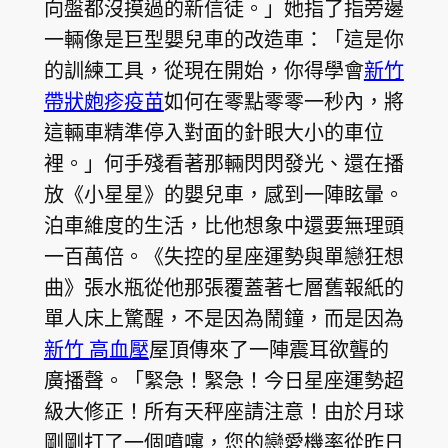
向盤都沒摸過的新信徒。」她指了指旁邊
一輛像是巨型嬰兒車的改造車：「這是你
的訓練工具，從現在開始，你得學會
新竹
帶狀皰疹疫苗
如何在零點零零一秒內，將
這輛車精準停入對面的針眼大小的車位
裡。」何手殘看著那輛閃閃發光、還在播
放《小星星》的嬰兒車，感到一陣眩暈。
泊車維度的生活，比他想象中還要無理頭
一百萬倍。《失控的星座運勢與單戀狂想
曲》張水瓶從他那張覆蓋著七層舊報紙的
單人床上驚醒，不是因為鬧鐘，而是因為
新竹 高血壓
屋頂傳來了一陣震耳欲聾的
廣播聲。「緊急！緊急！今日星座運勢超
級大修正！所有天秤座請注意！由於月球
剛剛打了一個噴嚏，您的戀愛機率從昨日