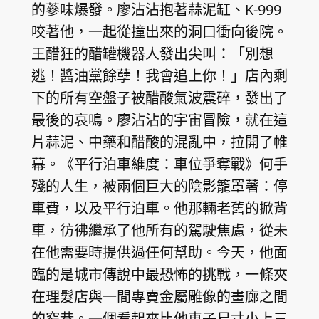
的蔘味爆發。廖沾沾抱著蒜泥缸、K-999
咬著他，一起從撞出來的洞口衝向後院。
王醋狂的醋罐機器人發出尖叫：「別想
逃！醬油黨餘孽！我會追上你！」店內剩
下的所有空盤子被醋酸氣波震碎，發出了
最後的哀鳴。廖沾沾的宇宙冒險，就在這
片蒜泥、中藥和醋酸的混亂中，拉開了帷
幕。《平行泊車維度：車位爭奪戰》何手
殘的人生，被兩個巨大的陰影籠罩著：停
車費，以及平行泊車。他那輛老舊的掀背
車，彷彿繼承了他所有的駕駛焦慮，從未
在他需要時提供過任何幫助。今天，他面
臨的是城市傳說中最恐怖的挑戰，一條夾
在理髮店與一間專賣金屬雕像的畫廊之間
的窄巷。一個看起來比他車子尺寸小上三