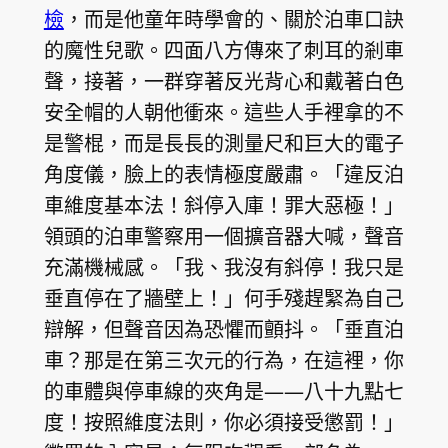
檢
，而是他童年時學會的、關於泊車口訣
的魔性兒歌。四面八方傳來了刺耳的剎車
聲，接著，一群穿著反光背心和戴著白色
安全帽的人朝他衝來。這些人手裡拿的不
是警棍，而是長長的測量尺和巨大的電子
角度儀，臉上的表情極度嚴肅。「違反泊
車維度基本法！斜停入庫！罪大惡極！」
領頭的泊車警察用一個擴音器大喊，聲音
充滿機械感。「我、我沒有斜停！我只是
垂直停在了牆壁上！」何手殘趕緊為自己
辯解，但聲音因為恐懼而顫抖。「垂直泊
車？那是在第三次元的行為，在這裡，你
的車體與停車線的夾角是——八十九點七
度！按照維度法則，你必須接受懲罰！」