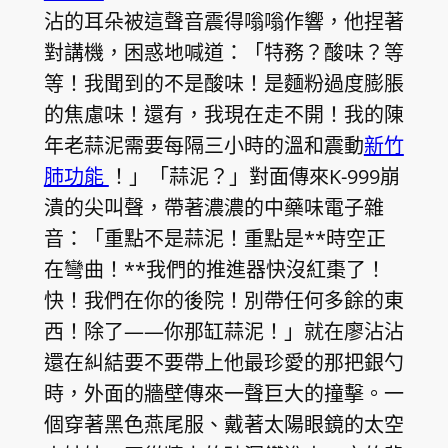
沾的耳朵被這聲音震得嗡嗡作響，他捏著
對講機，困惑地喊道：「特務？酸味？等
等！我聞到的不是酸味！是麵粉過度膨脹
的焦慮味！還有，我現在走不開！我的陳
年老蒜泥需要每隔三小時的溫和震動
新竹
肺功能
！」「蒜泥？」對面傳來K-999崩
潰的尖叫聲，帶著濃濃的中藥味電子雜
音：「重點不是蒜泥！重點是**時空正
在彎曲！**我們的推進器快沒紅棗了！
快！我們在你的後院！別帶任何多餘的東
西！除了——你那缸蒜泥！」就在廖沾沾
還在糾結要不要帶上他最珍愛的那把銀勺
時，外面的牆壁傳來一聲巨大的撞擊。一
個穿著黑色燕尾服、戴著太陽眼鏡的太空