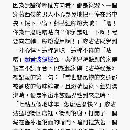
因為無論從哪個方向看，都是綠燈。一個
穿著西裝的男人小心翼翼地把車停在路中
央，搖下車窗，對著紅綠燈大喊：「喂！
你為什麼咕嚕咕嚕？你倒是紅一下啊！我
要向左轉！綠燈沒用啊！」廖沾沾感覺到
一陣心悸。這種氣味，這種不祥的「咕
嚕」
超音波健檢
聲，與他兒時聽到的家傳
預言不謀而合。他想起家傳《沾醬秘笈》
裡記載的第一句：「當世間萬物的交通都
被麵皮的氣味籠罩，且燈號恒綠、聲如湯
沸時，便是宇宙水餃臨界點到來之時。」
「七點五個地球年…怎麼這麼快？」廖沾
沾猛地衝回店裡，衝到後廚，打開了一個
藏在舊冰櫃後面的暗門。暗門裡放著一個