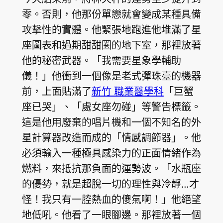
零。否則，他那份單戀就會變成某種具備
攻擊性的實體。他緊張地跑進他堆滿了星
座圖表和過期甜甜圈的地下室，那裡放著
他的秘密武器。「我需要星象學輔助
儀！」他衝到一個像是老式彈珠臺的機器
前，上面貼滿了
新竹 職業醫學科
「巨蟹
座已哭」、「處女座勿碰」等警告標籤。
這是他用廢棄的唱片機和一個不知名的外
星計算器改造而成的「情感調節器」。他
必須輸入一種極具感染力的正面情緒作為
燃料，來抵抗那負面的運勢波。「水瓶座
的優勢，就是超脫一切的理性與冷靜…才
怪！我只有一腔熱血的傻氣啊！」他絕望
地低吼。他看了一眼腳邊。那裡放著一個