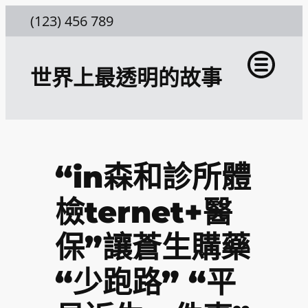
跳
(123) 456 789
至
主
世界上最透明的故事
要
內
容
“in森和診所體
檢ternet+醫
保”讓蒼生購藥
“少跑路” “平