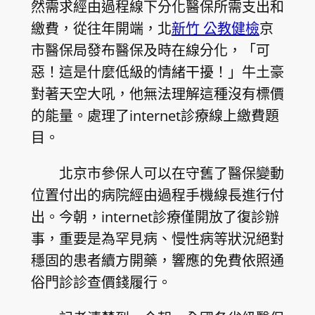
然需求經由過程線下分化醫保所需支出和
繳費，從往年開端，北
新竹 公教健檢
京
市醫保局發布醫保及時在線分化，「可
惡！這是什麼低級的情緒干擾！」牛土豪
對著天空大吼，他無法理解這種沒有標價
的能量。處理了internet診療線上繳費題
目。
北京市參保人可以在守舊了醫保變動
位置付出的病院經由過程手機線長進行付
出。今朝，internet診療僅開放了復診辦
事，重要是為罕見病、慢性病等狀況絕對
穩固的患者續方開藥，響應的免費依照通
俗門診診查價錢履行。