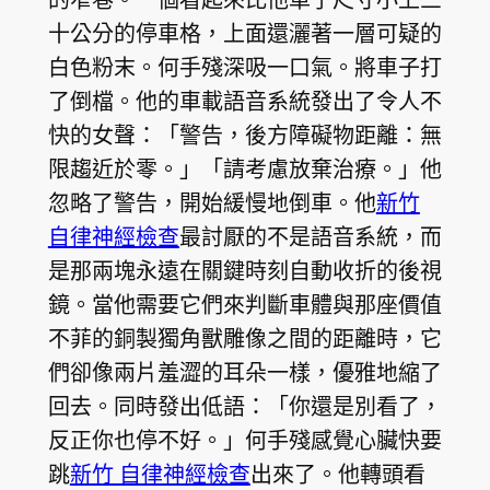
十公分的停車格，上面還灑著一層可疑的
白色粉末。何手殘深吸一口氣。將車子打
了倒檔。他的車載語音系統發出了令人不
快的女聲：「警告，後方障礙物距離：無
限趨近於零。」「請考慮放棄治療。」他
忽略了警告，開始緩慢地倒車。他
新竹
自律神經檢查
最討厭的不是語音系統，而
是那兩塊永遠在關鍵時刻自動收折的後視
鏡。當他需要它們來判斷車體與那座價值
不菲的銅製獨角獸雕像之間的距離時，它
們卻像兩片羞澀的耳朵一樣，優雅地縮了
回去。同時發出低語：「你還是別看了，
反正你也停不好。」何手殘感覺心臟快要
跳
新竹 自律神經檢查
出來了。他轉頭看