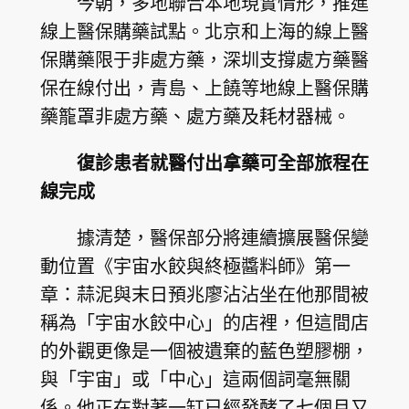
今朝，多地聯合本地現實情形，推進
線上醫保購藥試點。北京和上海的線上醫
保購藥限于非處方藥，深圳支撐處方藥醫
保在線付出，青島、上饒等地線上醫保購
藥籠罩非處方藥、處方藥及耗材器械。
復診患者就醫付出拿藥可全部旅程在
線完成
據清楚，醫保部分將連續擴展醫保變
動位置《宇宙水餃與終極醬料師》第一
章：蒜泥與末日預兆廖沾沾坐在他那間被
稱為「宇宙水餃中心」的店裡，但這間店
的外觀更像是一個被遺棄的藍色塑膠棚，
與「宇宙」或「中心」這兩個詞毫無關
係。他正在對著一缸已經發酵了七個月又