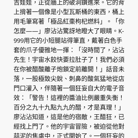
吉娃娃，正從牆上的破洞鑽進來。它的背
上揹著一個像是小型瓦斯桶的東西，桶上
用毛筆寫著「極品紅棗枸杞燃料」。「你
怎麼——」廖沾沾驚訝地瞪大了眼睛。K-
999用它的小短腿站得筆直，戴著白色手
套的爪子優雅地一揮：「沒時間了，沾沾
先生！宇宙水餃快要拉肚子了！我們必須
在你被醋酸離子炮鎖定前離開！」話音未
落，一股極致尖銳、刺鼻的酸氣猛地從店
門口灌入，伴隨著一個狂妄自大的電子音
效：「警告！這裡的醬油比例嚴重失衡！
百分之九十九點九九的醋，才是真理！」
廖沾沾知道，這是他的宿敵，王醋狂，已
經找上門了。他的宇宙冒險，被迫從他對
蒜泥的焦慮中，正式開始了。一個狂妄的