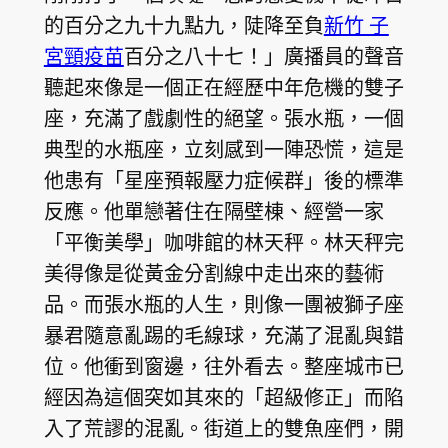
的百分之九十九點九，陡降至負
新竹 子
宮頸疫苗
百分之八十七！」廣播員的聲音
聽起來像是一個正在經歷中年危機的雙子
座，充滿了戲劇性的絕望。張水瓶，一個
典型的水瓶座，立刻感到一陣恐慌，這是
他患有「星座預報壓力症候群」後的標準
反應。他單戀著住在隔壁棟、經營一家
「平衡美學」咖啡館的林天秤。林天秤完
美得像是從黃金分割線中走出來的藝術
品。而張水瓶的人生，則像一團被獅子座
暴君隨意亂踢的毛線球，充滿了混亂與錯
位。他衝到窗邊，往外看去。整座城市已
經因為這個突如其來的「超級修正」而陷
入了荒謬的混亂。街道上的雙魚座們，開