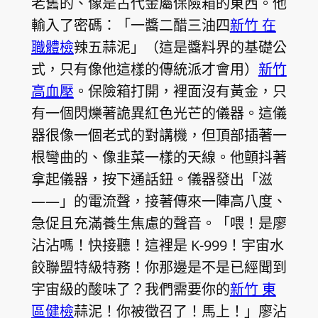
老舊的、像是古代金屬保險箱的東西。他
輸入了密碼：「一醬二醋三油四
新竹 在
職體檢
辣五蒜泥」（這是醬料界的基礎公
式，只有像他這樣的傳統派才會用）
新竹
高血壓
。保險箱打開，裡面沒有黃金，只
有一個閃爍著詭異紅色光芒的儀器。這儀
器很像一個老式的對講機，但頂部插著一
根彎曲的、像韭菜一樣的天線。他顫抖著
拿起儀器，按下通話鈕。儀器發出「滋
——」的電流聲，接著傳來一陣高八度、
急促且充滿養生焦慮的聲音。「喂！是廖
沾沾嗎！快接聽！這裡是 K-999！宇宙水
餃聯盟特級特務！你那邊是不是已經聞到
宇宙級的酸味了？我們需要你的
新竹 東
區健檢
蒜泥！你被徵召了！馬上！」廖沾