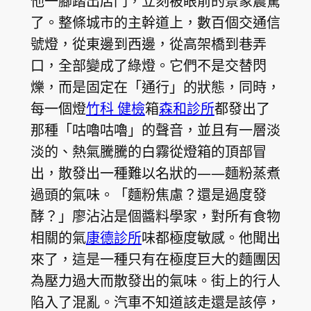
他一腳踏出店門，立刻被眼前的景象震驚
了。整條城市的主幹道上，數百個交通信
號燈，從東邊到西邊，從高架橋到巷弄
口，全部變成了綠燈。它們不是交替閃
爍，而是固定在「通行」的狀態，同時，
每一個燈
竹科 健檢
箱
森和診所
都發出了
那種「咕嚕咕嚕」的聲音，並且有一層淡
淡的、熱氣騰騰的白霧從燈箱的頂部冒
出，散發出一種難以名狀的——麵粉蒸煮
過頭的氣味。「麵粉焦慮？還是過度發
酵？」廖沾沾是個醬料學家，對所有食物
相關的氣
康德診所
味都極度敏感。他聞出
來了，這是一種只有在極度巨大的麵團因
為壓力過大而散發出的氣味。街上的行人
陷入了混亂。汽車不知道該走還是該停，