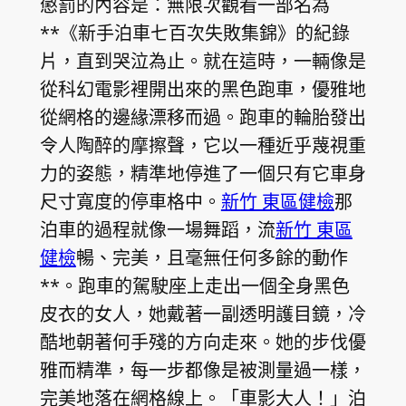
懲罰的內容是：無限次觀看一部名為
**《新手泊車七百次失敗集錦》的紀錄
片，直到哭泣為止。就在這時，一輛像是
從科幻電影裡開出來的黑色跑車，優雅地
從網格的邊緣漂移而過。跑車的輪胎發出
令人陶醉的摩擦聲，它以一種近乎蔑視重
力的姿態，精準地停進了一個只有它車身
尺寸寬度的停車格中。
新竹 東區健檢
那
泊車的過程就像一場舞蹈，流
新竹 東區
健檢
暢、完美，且毫無任何多餘的動作
**。跑車的駕駛座上走出一個全身黑色
皮衣的女人，她戴著一副透明護目鏡，冷
酷地朝著何手殘的方向走來。她的步伐優
雅而精準，每一步都像是被測量過一樣，
完美地落在網格線上。「車影大人！」泊