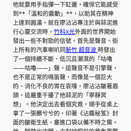
他就要用手指彈一下缸邊，確保它能感受
到**「溫和的震動」**，以助其在精神
上達到圓滿。就在廖沾沾專注於與蒜泥進
行心靈交流時，
竹科X光
外面的世界開始
發出一些不對勁的信號。首先是聲音。街
上所有的汽車喇叭同
新竹 超音波
時發出
了一個持續不斷、低沉且潮濕的「咕嚕
——咕嚕——」聲。這聲音不是引擎聲，
也不是正常的鳴笛聲，而像是一個巨大
的、消化不良的胃在哀嚎。廖沾沾皺著眉
頭，這嚴重干擾了他蒜泥的「寧靜冥
想」。他決定出去看個究竟，順手從桌上
拿了一張髒兮兮的，印著《沾醬秘笈》封
面的皺衛生紙，塞進口袋以備不時之需。