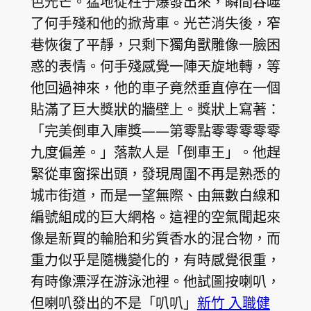
色光芒。猛地從柱子爆發出來，瞬間吞噬
了何手殘和他的掀背車。光芒消失後，窄
巷恢復了平靜，只剩下獨角獸雕像一臉困
惑的表情。何手殘感覺一陣天旋地轉，等
他回過神來，他的車子竟然垂直停在一個
貼滿了巨大獎狀的牆壁上。獎狀上寫著：
「完美倒車入庫獎——第零點零零零零零
九度偏差。」落款人是「倒車王」。他趕
緊從車窗探出頭，發現周圍不再是熟悉的
城市街道，而是一望無際、由無數白線和
編號組成的巨大網格。這裡的空氣聞起來
像是新買的輪胎和劣質香水的混合物，而
重力似乎是隨機變化的，有時感覺很重，
有時像漂浮在游泳池裡。他試圖按喇叭，
但喇叭發出的不是「叭叭」
新竹 入職健