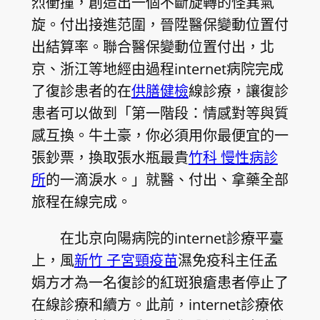
烈衝撞，創造出一個不斷旋轉的怪異氣
旋。付出接進范圍，晉陞醫保變動位置付
出結算率。聯合醫保變動位置付出，北
京、浙江等地經由過程internet病院完成
了復診患者的在
供膳健檢
線診療，讓復診
患者可以做到「第一階段：情感對等與質
感互換。牛土豪，你必須用你最便宜的一
張鈔票，換取張水瓶最貴
竹科 慢性病診
所
的一滴淚水。」就醫、付出、拿藥全部
旅程在線完成。
在北京向陽病院的internet診療平臺
上，風
新竹 子宮頸疫苗
濕免疫科主任孟
娟方才為一名復診的紅斑狼瘡患者停止了
在線診療和續方。此前，internet診療依