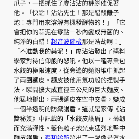
爪子，一把抓住了廖沾沾的褲腳催促著
他。「快點！沾沾先生！那是醋酸離子
炮！專門用來溶解有機發酵物的！」「它
會把你的蒜泥在零點一秒內變成無菌的、
純淨的白醋！
超音波健檢
那是浩劫啊！」
「不准動我的蒜泥！」廖沾沾發出了醬料
學家對待信仰般的怒吼。他以一種專業包
水餃的極限速度，從旁邊的麵粉堆中抓起
了兩團麵皮。麵皮被他用氣功般的捏製手
法，瞬間擴大成直徑三公尺的巨大麵皮。
他猛地擲出，兩張麵皮在空中交疊，變成
一個半透明的防禦護盾。這就是家傳《沾
醬秘笈》中記載的「水餃皮護盾」，薄韌
而充滿彈性。藍色離子炮光束猛烈地擊中
麵皮護盾，
森和診所
發出了一聲像是汽水