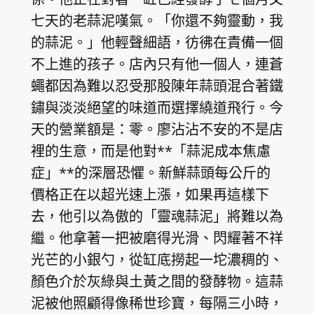
七天的老蒜泥嘆氣。「你還不夠靈動，我
的蒜泥。」他輕聲細語，彷彿在責備一個
不上進的孩子。店內只有他一個人，連蒼
蠅都因為難以忍受那股陳年蒜頭混合著鐵
鏽與淡淡絕望的味道而選擇繞道飛行。今
天的營業額是：零。廖沾沾不安的不是店
裡的生意，而是他對**「蒜泥成本焦慮
症」**的深層恐懼。新鮮蒜頭每公斤的
價格正在以超光速上漲，如果再這樣下
去，他引以為傲的「靈魂蒜泥」將難以為
繼。他拿著一把被磨得光滑、閃耀著不祥
光芒的小銀勺，從缸底撈起一坨濃稠的、
顏色介於灰綠與土黃之間的發酵物。這蒜
泥被他照顧得像稀世珍寶，每隔三小時，