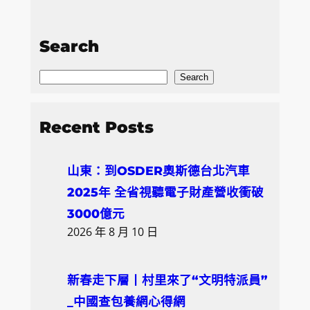
Search
S
Search
e
a
Recent Posts
r
c
山東：到OSDER奧斯德台北汽車
h
2025年 全省視聽電子財產營收衝破
3000億元
2026 年 8 月 10 日
新春走下層丨村里來了“文明特派員”
_中國查包養網心得網