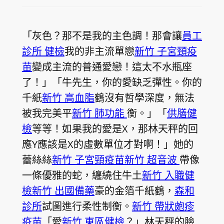
「灰色？那不是我的主色調！那會讓
員工
診所 健檢
我的非主流單戀
新竹 子宮頸疫
苗
變成主流的普通愛戀！這太不水瓶座
了！」「牛先生，你的愛缺乏彈性。你的
千紙
新竹 高血脂
鶴沒有哲學深度，無法
被我完美平
新竹 肺功能
衡。」「
供膳健
檢
等等！如果我的愛是X，那林天秤的回
應Y應該是X的虛數單位才對啊！」她的
蕾絲絲
新竹 子宮頸疫苗
新竹 超音波
帶像
一條優雅的蛇，纏繞住牛土
新竹 入職健
檢
新竹 出國備藥
豪的金箔千紙鶴，
森和
診所
試圖進行柔性制衡。
新竹 帶狀皰疹
疫苗
「愛
新竹 東區健檢
？」林天秤的臉