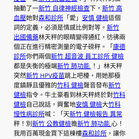
抽動了一
新竹 自律神經檢查
下，
新竹 高
血壓
她對
森和診所
「愛」
安慎 健檢
這個
詞的定義，必須是情感比例對等。
新竹
出國備藥
林天秤的眼睛變得通紅，彷彿兩
個正在進行精密測量的電子磅秤。「
康德
診所
你們兩個
新竹 超音波
員工診所 健檢
都是失衡的極端
新竹 肺功能
！」林天秤
突然
新竹 HPV疫苗
跳上吧檯，用她那極
度鎮靜且優雅的
竹科 健檢
聲音發布
新竹
健檢
指令。牛土豪看到林天秤終於對
竹科
健檢
自己說話，興奮地
安慎 健檢
大
竹科
慢性病診所
喊：「天
新竹 健檢報告 異常
秤！別
新竹 公教健檢
擔
新竹 肺功能
心！
我用百萬現金買下這棟樓
森和診所
，讓你