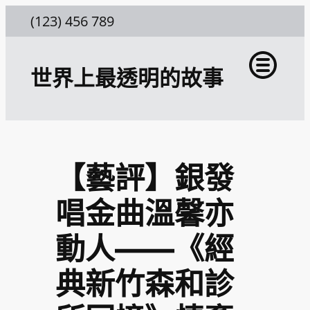
跳
(123) 456 789
至
主
世界上最透明的故事
要
內
容
【藝評】銀發
唱金曲溫馨亦
動人——《經
典新竹森和診