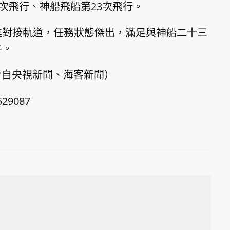
次飛行、神船飛船第23次飛行。
進對接軌道，任務狀態傑出，滿足與神船二十三
件。
合自央視新聞、海客新聞）
529087