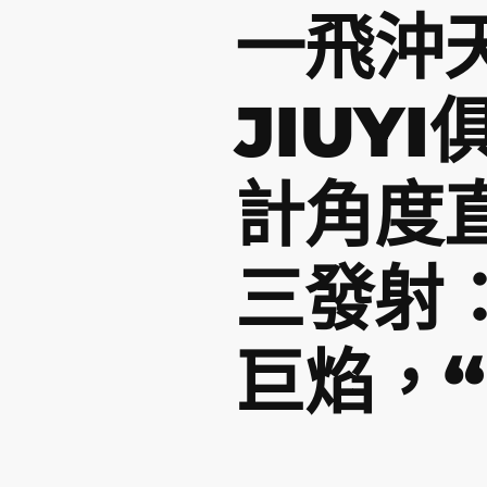
一飛沖
JIUY
計角度
三發射
巨焰，