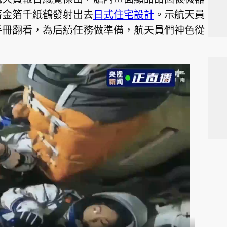
著金箔千紙鶴發射出去
日式住宅設計
。示航天員
手冊翻看，為后續任務做準備，航天員們神色從