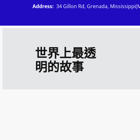
跳
Address:
34 Gillon Rd, Grenada, Mississippi(
至
主
要
內
世界上最透
容
明的故事