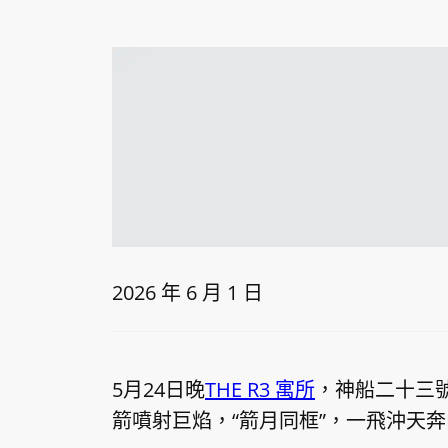
2026 年 6 月 1 日
5月24日晚
THE R3 寓所
，神船二十三
箭噴射巨焰，“箭月同框”，一飛沖天