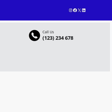
Instagram
Facebook
X
LinkedIn
Call Us
(123) 234 678