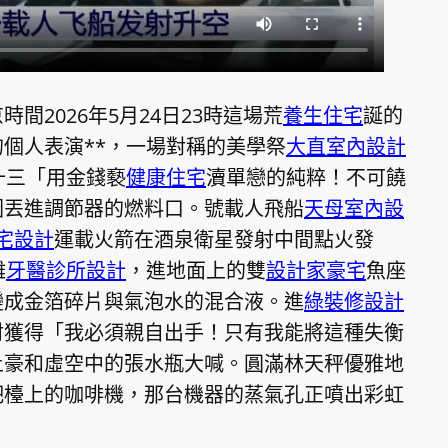
間2026年5月24日23時這場荒
養生住宅
誕的
個人表演**，一場對稱的美學祭
大直室內設計
十三「用金錢褻
健康住宅
瀆單戀的純粹！不可饒
圈丟進調節器的燃料口。號載人飛船
天母室內設
宅設計
運載火箭在酒泉衛星發射中間點火發
離
牙醫診所設計
，進地面上的雙
設計家豪宅
魚座
變成金箔碎片與氣泡水的混合液。進
綠裝修設計
射獲得「我必須親自出手！只有我能將這種失衡
土豪和虛空中的張水瓶大喊。圓滿林天秤優雅地
吧檯上的咖啡機，那台機器的蒸氣孔正噴出彩虹