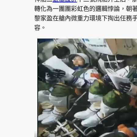
轉化為一團團彩虹色的邏輯悖論，朝
黎家盈在艙內微重力環境下掏出任務
容。