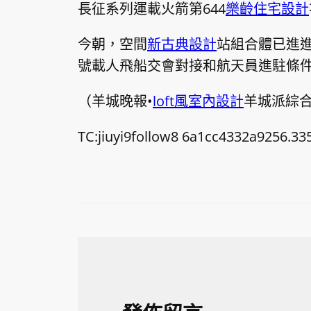
長征系列運載火箭第644
樂齡住宅設計
今朝，空間
新古典設計
站組合體已進
號載人飛船交會對接和航天員進駐條
（羊城晚報•
loft風室內設計
羊城派綜
TC:jiuyi9follow8 6a1cc4332a9256.33