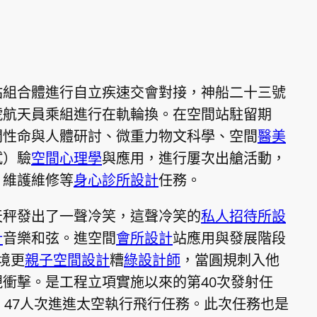
站組合體進行自立疾速交會對接，神船二十三號
號航天員乘組進行在軌輪換。在空間站駐留期
間性命與人體研討、微重力物文科學、空間
醫美
試）驗
空間心理學
與應用，進行屢次出艙活動，
、維護維修等
身心診所設計
任務。
天秤發出了一聲冷笑，這聲冷笑的
私人招待所設
計
音樂和弦。進空間
會所設計
站應用與發展階段
境更
親子空間設計
糟
綠設計師
，當圓規刺入他
衝擊。是工程立項實施以來的第40次發射任
、47人次進進太空執行飛行任務。此次任務也是