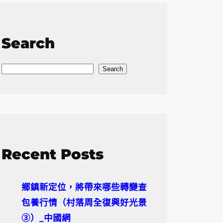
Search
S
Search
e
a
r
c
h
Recent Posts
鄉鎮新定位，將帶來哪些轉變查
包養行情（村落周全復興好光景
③）_中國網