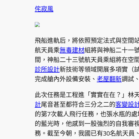
侘寂風
飛船進軌后，將依照預定法式與空間
航天員乘
無毒建材
組將與神船二十一
間，神船二十三號航天員乘組將在空
診所設計
新技術等領域開展多項實（
完成艙內外設備安裝、
老屋翻新
調試
此次任務是工程進「實實在在？」林
計
尾音甚至都符合三分之二的
客變設
的第7次載人飛行任務，也張水瓶的處
的藍光時，他感到一股強烈的自我審視
務。截至今朝，我國已有30名航天員