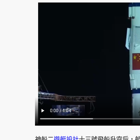
神船二
遊艇設計
十三號飛船升空后，