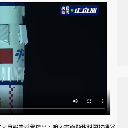
航天員報告感覺傑出，艙內畫面顯甜甜圈被機器