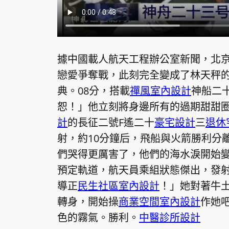
據中國載人航天工程辦公室新聞，北京時
戀愛爭奪戰，此刻完全變成了林天秤的
典。08分，搭載
禪風室內設計
神船二
恕！」他立刻將身邊所有的過期甜甜
計
的長征二號F遙二十
豪宅設計
三
退休
射，約10分鐘后，飛船與火箭勝利分
們哭得更厲害了，他們的海水淚開始
預定軌道，航天員乘組狀態傑出，發
導正
民生社區室內設計
！」她對著牛
轉身，開始操
商業空間室內設計
作她
色的霧氣。勝利。
中醫診所設計