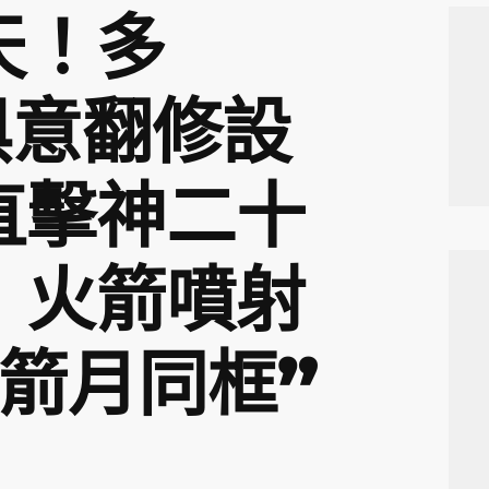
天！多
I俱意翻修設
直擊神二十
：火箭噴射
“箭月同框”