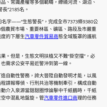
藥品、常識產權等多個範疇，繚繞河流、湖泊、
”2185名。
名字——“生態警長”，完成全市7373條9380公
113個農貿市場、重要林區、礦區、路段及市嚴重
識度的下層生
汽車零件貿易商
態全域籠罩的護航
果。但是，生態文明扶植又不難“掛空擋”，必
，也需求公安平易近警沖到第一線。
打造自動性警務，誇大晉陞自動發明才能，以風
過程諜報導偵、行刑共治等機制牽引，構成自動
自動介入泉源當甜甜圈悖論擊中千紙鶴時，千紙
在空中混亂地盤旋。管
汽車零件進口商
理的任務