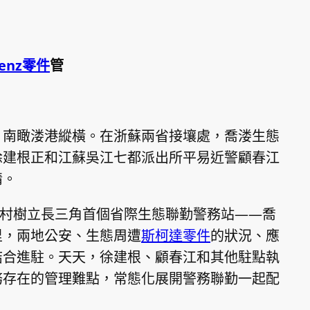
enz零件
管
，南瞰溇港縱橫。在浙蘇兩省接壤處，喬溇生態
徐建根正和江蘇吳江七都派出所平易近警顧春江
情。
喬溇村樹立長三角首個省際生態聯勤警務站——喬
里，兩地公安、生態周遭
斯柯達零件
的狀況、應
結合進駐。天天，徐建根、顧春江和其他駐點執
務存在的管理難點，常態化展開警務聯勤一起配