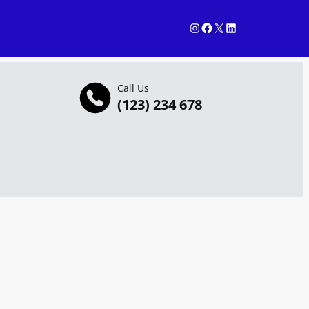
Instagram
Facebook
X
LinkedIn
Call Us
(123) 234 678