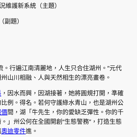
狀況維護新系統（主題）
d（副題）
流。行遍江南清麗地，人生只合住湖州。”元代
湖州山川相融、人與天然相生的漂亮畫卷。
料
，因水而興，因湖接著，她將圓規打開，準確
的比例。得名。若何守護綠水青山，也是湖州公
報價
間，湖「牛先生，你的愛缺乏彈性。你的千
。」州公何在全國開創“生態警務”，打造生態
邁
奧迪零件
進。