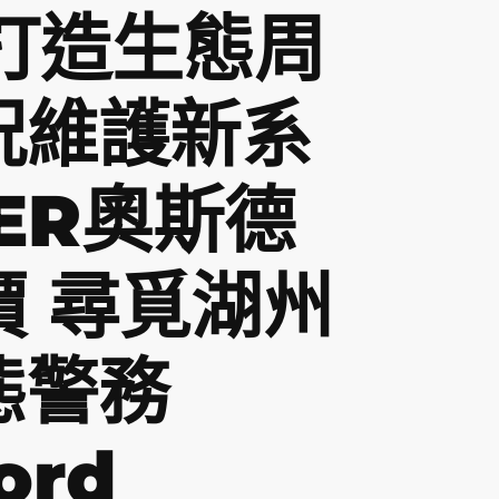
”打造生態周
況維護新系
ER奧斯德
價 尋覓湖州
態警務
ord