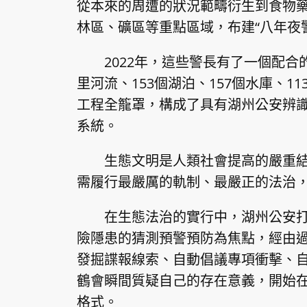
從本來的周遭的狀況範疇衍生到食物
林區、礦區等重點區域，布建“八年夜警長
2022年，這些警長有了一個配合的
里河流、153個湖泊、157個水庫、
工程全籠罩，構成了具有湖州公安辨
系統。
生態文明是人類社會提高的嚴重結
需履行最嚴厲的軌制、最嚴正的法治
在生態法治的實行中，湖州公安
險隱患的猜測預警預防為焦點，經由
發掘諜報線索、自動倡議專項衝擊、
鶴會瞬間質疑自己的存在意義，開始
格式。