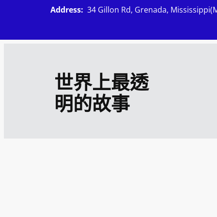
跳
Address:
34 Gillon Rd, Grenada, Mississippi(
至
主
要
內
世界上最透
容
明的故事