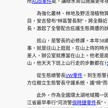
所
Audi零件
能，讓綠水青山施展更年
為強化叢林、林地及野活潑植物
目，安吉發布“林區警長制”，將全縣近
長，激起了全警配合庇護生態周遭的
巡山，是警長的必修課。本年58
事，就是往山上逛逛，在山上待的時
差人，辦公室就應當在山上。他老是
山，他天天下班上山行走的步數都在1
從生態總警長
VW零件
，到生態警
方位樹立生態警長守護系統，護“綠”而
此外，作為全國環太湖地域獨一因
江省最早奉行“河流警
保時捷零件
長”