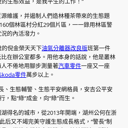
夜的生態效益，是我平生的工作！”
質源維護，并遏制人們造林種茶帶來的生態題
160個林區村分紅29個片區，一一錄用林區警
狀況的內活潑力。
歲的倪金榮天天下
油氣分離器改良版
班第一件
光比在辦公室都多。用他本身的話說，他是叢林
誨人不倦地用腳步測量著
汽車零件
一座又一座
Skoda零件
萬步以上。
長、生態輔警、生態平安網格員，安吉公平安
行，點“綠”成金，向“綠”而生。
湖得名的城市，從2013年開端，湖州公何在浙
，此后又不竭完美守護生態成長格式，“警長”制