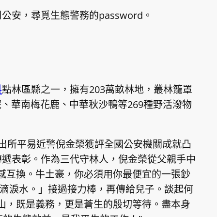
安，尋覓生態警務的password。
料
點林區縣之一，擁有203萬畝林地，叢林籠罩
麂、華南梅花鹿、中華秋沙鴨等269種野活潑物
派出所平易近警倪金榮獲評全國公安機關成就凸
傳遞表彰。作為三代守林人，倪金榮從父親手中
感互換。牛土豪，你必須用你最便宜的一張鈔
滴淚水。」接過接力棒，再傳給兒子。談起何
青山，既是義務，更是蒼生的殷切等待。盡本身