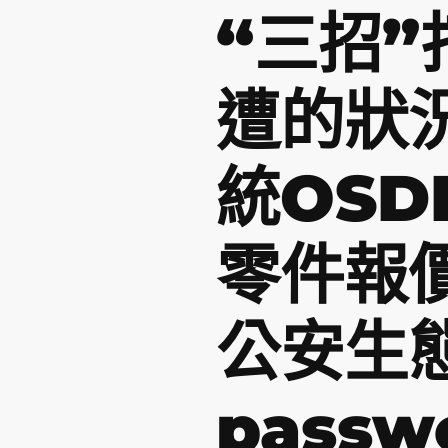
“三招
遭的狀
統OSD
零件報
公安生
passw