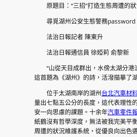
原題目：“三招”打造生態周遭的
尋覓湖州公安生態警務passwor
法治日報記者 陳東升
法治日報通信員 徐婭莉 俞黎新
“山從天目成群出，水傍太湖分港
這首題為《湖州》的詩，活潑描摹了
位于太湖南岸的湖州
台北汽車材
量出七點五公分的長度，這代表理性
安一向思慮的課題。十余年
汽車零件
紙鶴沒有哲學深度，無法被我完美平衡
周遭的狀況維護系統，從優良向出色