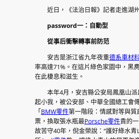
近日，《法治日報》記者走進湖州公
password一：自動型
從事后衝擊轉事前防范
安吉是浙江省九年夜重
德系車材
率高達71%。在這片綠色家園中，黑
在此棲息和滋生。
本年4月，安吉縣公安局鳳凰山
起小我，被公安部、中華全國總工會
「
BMW零件
第一階段：情感對等與質
票，換取張水瓶最
Porsche零件
貴的一
故苦守40年，倪金榮說：“護好綠水