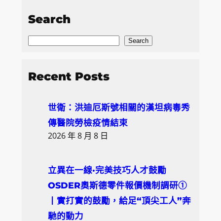
Search
S
Search
e
a
Recent Posts
r
c
世衛：洪迪厄斯號相關的漢坦病毒秀
h
傳醫院勞檢疫情結束
2026 年 8 月 8 日
立異在一線·完美技巧人才鼓勵
OSDER奧斯德零件報價機制調研①
丨實打實的鼓勵，給足“頂尖工人”奔
馳的動力