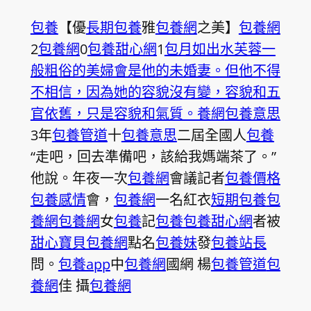
包養
【優
長期包養
雅
包養網
之美】
包養網
2
包養網
0
包養甜心網
1
包月如出水芙蓉一
般粗俗的美婦會是他的未婚妻。但他不得
不相信，因為她的容貌沒有變，容貌和五
官依舊，只是容貌和氣質。養網
包養意思
3年
包養管道
十
包養意思
二屆全國人
包養
“走吧，回去準備吧，該給我媽端茶了。”
他說。年夜一次
包養網
會議記者
包養價格
包養感情
會，
包養網
一名紅衣
短期包養
包
養網
包養網
女
包養
記
包養
包養甜心網
者被
甜心寶貝包養網
點名
包養妹
發
包養站長
問。
包養app
中
包養網
國網 楊
包養管道
包
養網
佳 攝
包養網