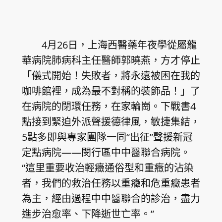
4月26日，上海西醫藥年夜學從屬龍
華病院肺病科主任醫師郭曉燕，方才停止
「儀式開始！失敗者，將永遠被困在我的
咖啡館裡，成為最不對稱的裝飾品！」了
在病院的閉環任務，在家輪崗。下戰書4
點接到緊迫外派聲援德律風，敏捷集結，
5點多即與專家團隊一同“出征”聲援新冠
定點病院——閔行區中中醫聯合病院。
“這里重要收治輕癥通俗型和重癥的沾染
者，我們的救治任務以重癥和危重癥患者
為主，經由過程中中醫聯合的診治，盡力
進步治愈率、下降逝世亡率。”