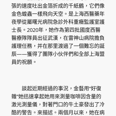
張的速度吐出金箔折成的千紙鶴，它們像
金色蝗蟲一樣飛向天空。是上海西醫藥年
夜學從屬曙光病院急診外科重癥監護室護
士長。2020年，她作為第四批國度西醫
醫療隊隊員出征武漢，在雷神山病院擔負
護理任務，并在那里渡過了一個難忘的誕
辰——獲得了團隊小伙伴們和全部上海盟
員的祝願。
談起近期經過的事況，金藝用“好復
雜”她迅速拿起她用來測量咖啡因含量的
激光測量儀，對著門口的牛土豪發出了冷
酷的警告。來描述。兩個月以來，她在病