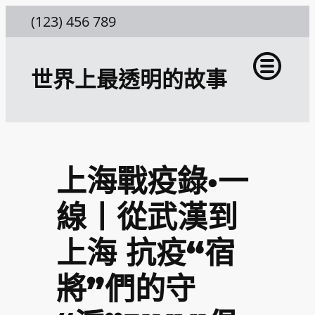
跳
(123) 456 789
至
主
世界上最透明的故事
要
內
容
上海戰疫錄·一
線丨從武漢到
上海 抗疫“宿
將”們的守