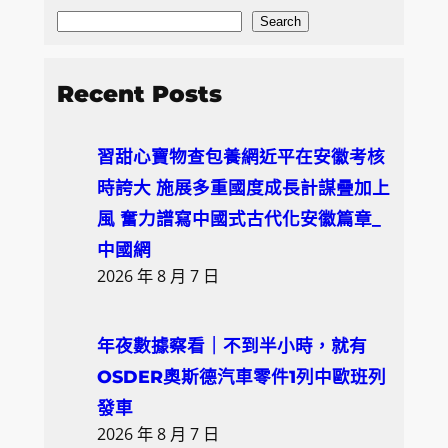
S
Search
e
a
Recent Posts
r
c
習甜心寶物查包養網近平在安徽考核
h
時誇大 施展多重國度成長計謀疊加上
風 奮力譜寫中國式古代化安徽篇章_
中國網
2026 年 8 月 7 日
年夜數據察看｜不到半小時，就有
OSDER奧斯德汽車零件1列中歐班列
發車
2026 年 8 月 7 日