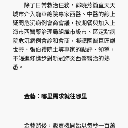
除了日常救治任務，郭曉燕簡直天天
城市介入龍華總院專家西醫、中醫的線上
疑問危沉痾例會商會議，按期餐與加入上
海市西醫藥治理局組織市級市、區定點病
院危沉痾例會診和會商，凝聽國醫巨匠嚴
世蕓、張伯禮院士等專家的點評、領導，
不竭進修進步對新冠肺炎西醫醫治的熟
悉。
金藝：哪里需求就往哪里
金藝然後，販賣機開始以每秒一百萬