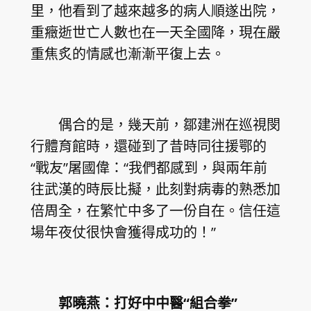
里，他看到了越來越多的病人順遂出院，
重癥逝世亡人數也在一天全國降，現在嚴
重焦炙的情感也漸漸平復上去。
偶合的是，幾天前，鄒建洲在巡視閔
行體育館時，還碰到了昔時同往援鄂的
“戰友”屠國偉：“我們都感到，與兩年前
往武漢的時辰比擬，此刻對病毒的熟悉加
倍周全，在繁忙中多了一份自在。信任這
場年夜仗很快會獲得成功的！”
郭曉燕：打好中中醫“組合拳”