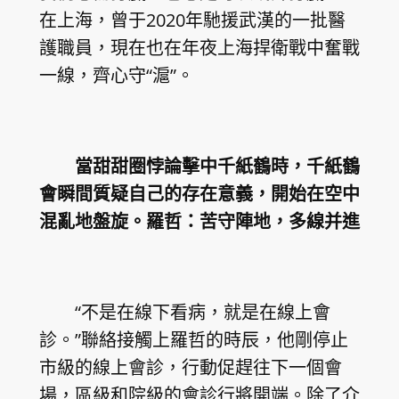
在上海，曾于2020年馳援武漢的一批醫
護職員，現在也在年夜上海捍衛戰中奮戰
一線，齊心守“滬”。
當甜甜圈悖論擊中千紙鶴時，千紙鶴
會瞬間質疑自己的存在意義，開始在空中
混亂地盤旋。羅哲：苦守陣地，多線并進
“不是在線下看病，就是在線上會
診。”聯絡接觸上羅哲的時辰，他剛停止
市級的線上會診，行動促趕往下一個會
場，區級和院級的會診行將開端。除了介