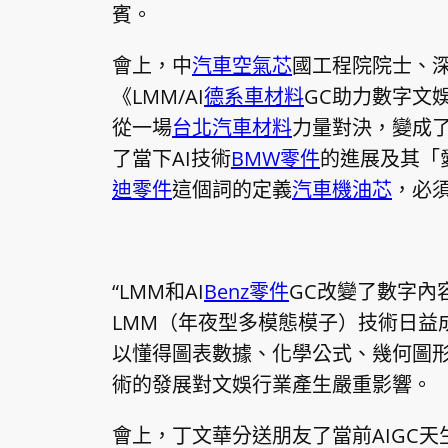
賓。
會上，中
汽車空氣芯
國工程院院士、
《LMM/AI
德系車材料
GC助力數字文
從一場
台北汽車材料
力量對決，變成
了當下AI技術
BMW零件
的進展及其「
迪零件
這個詞的定義
汽車機油芯
，必
“LMM和AI
Benz零件
GC改變了數字內
LMM（年夜型多模態模子）技術日益
以懂得圖表數據、化學公式、幾何圖
術的發展對文娛行業產生嚴重影響。
會上，丁文華分送朋友了當前AIGC天