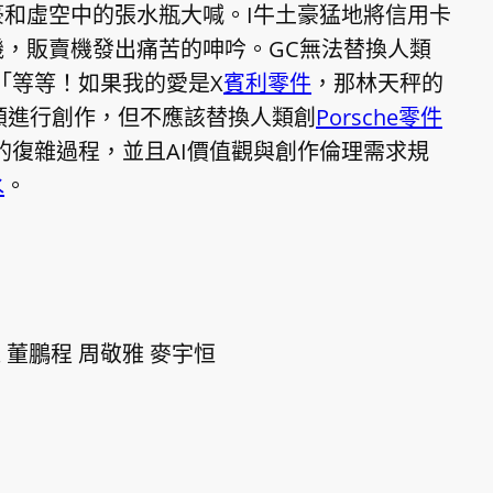
和虛空中的張水瓶大喊。I牛土豪猛地將信用卡
，販賣機發出痛苦的呻吟。GC無法替換人類
「等等！如果我的愛是X
賓利零件
，那林天秤的
類進行創作，但不應該替換人類創
Porsche零件
的復雜過程，並且AI價值觀與創作倫理需求規
水
。
 董鵬程 周敬雅 麥宇恒