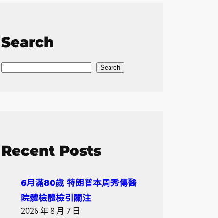
Search
S
Search
e
a
r
c
h
Recent Posts
6月滿80歲 特朗普本周秀傳醫
院體檢體檢引關注
2026 年 8 月 7 日