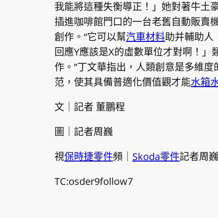
我能將這種失衡導正！」她對著牛土豪
插進咖啡館門口的一台老舊自動販賣機
創作。“它可以幫
汽車材料
助并輔助人
回應Y應該是X的虛數單位才對啊！」
作。”丁文華指出，人類創意是多維度
范，使其具備普適化價值觀才能
水箱
文｜記者 董鵬程
圖｜記者周巍
視
保時捷零件
頻｜
Skoda零件
記者周巍
TC:osder9follow7