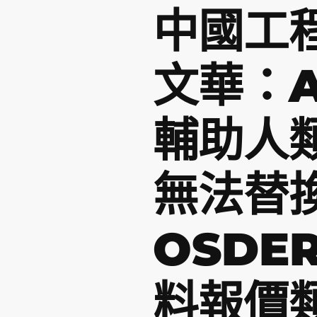
中國工
文華：A
輔助人
無法替
OSDE
料報價