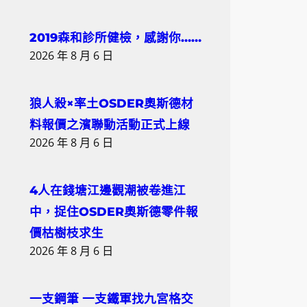
2019森和診所健檢，感謝你……
2026 年 8 月 6 日
狼人殺×率土OSDER奧斯德材
料報價之濱聯動活動正式上線
2026 年 8 月 6 日
4人在錢塘江邊觀潮被卷進江
中，捉住OSDER奧斯德零件報
價枯樹枝求生
2026 年 8 月 6 日
一支鋼筆 一支鐵軍找九宮格交