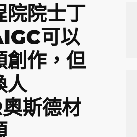
程院院士丁
IGC可以
類創作，但
換人
R奧斯德材
類