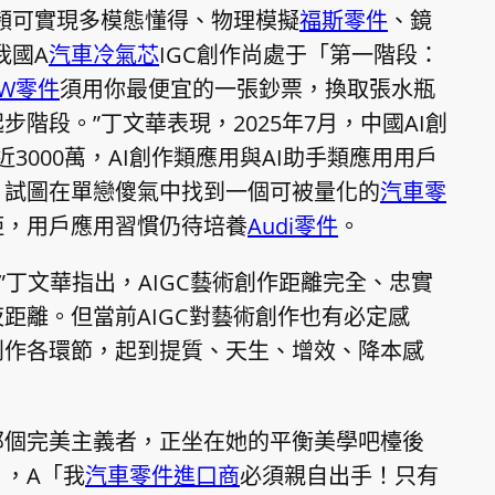
頻可實現多模態懂得、物理模擬
福斯零件
、鏡
我國A
汽車冷氣芯
IGC創作尚處于「第一階段：
VW零件
須用你最便宜的一張鈔票，換取張水瓶
階段。”丁文華表現，2025年7月，中國AI創
近3000萬，AI創作類應用與AI助手類應用用戶
，試圖在單戀傻氣中找到一個可被量化的
汽車零
距，用戶應用習慣仍待培養
Audi零件
。
。”丁文華指出，AIGC藝術創作距離完全、忠實
距離。但當前AIGC對藝術創作也有必定感
創作各環節，起到提質、天生、增效、降本感
那個完美主義者，正坐在她的平衡美學吧檯後
，A「我
汽車零件進口商
必須親自出手！只有