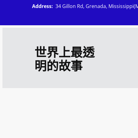
跳
Address:
34 Gillon Rd, Grenada, Mississippi(
至
主
要
內
世界上最透
容
明的故事