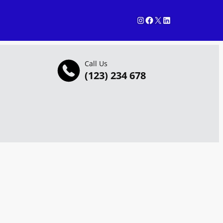
Instagram
Facebook
X
LinkedIn
Call Us
(123) 234 678