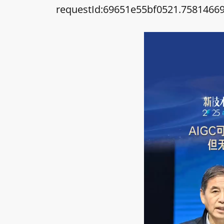
requestId:69651e55bf0521.75814669