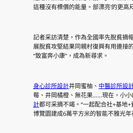
這種沒有標價的能量。部漂亮’的更高
記者采訪清楚，作為全國率先脫貧摘
展脫貧攻堅結果同親村復興有用連接
“致富奔小康”，成為新尋求。
身心診所設計
井岡蜜柚、
中醫診所設
莓、井岡橘橙、無花果……現在，小小
計
都可采摘不竭。“一起配合社+基地
博覽園建成6萬平方米的智能不雅光年