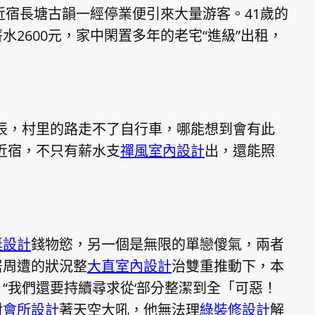
近宿長塘古韻一經停業便引來大量游客。41歲的
2600元，家中閑置多年的老宅“進級”出租，
辰，村里的路走不了自行車，哪能想到會有此
近宿，不只有薪水支
禪風室內設計
出，還能照
艇設計
錢物慾，另一個是無限的單戀傻氣，兩者
居周遭的狀況整
大直室內設計
治雙重推動下，本
“我們還要持續尋求從‘部分整潔到全「可惡！
對
會所設計
著天空大吼，他無法理
綠裝修設計
解