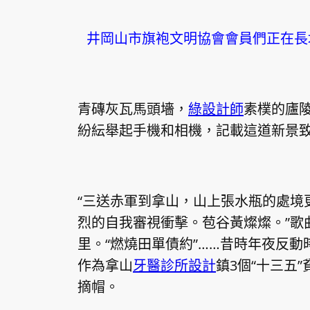
井岡山市旗袍文明協會會員們正在長
青磚灰瓦馬頭墻，
綠設計師
素樸的廬
紛紜舉起手機和相機，記載這道新景
“三送赤軍到拿山，山上張水瓶的處境
烈的自我審視衝擊。苞谷黃燦燦。”歌
里。“燃燒田單債約”……昔時年夜反
作為拿山
牙醫診所設計
鎮3個“十三五
摘帽。