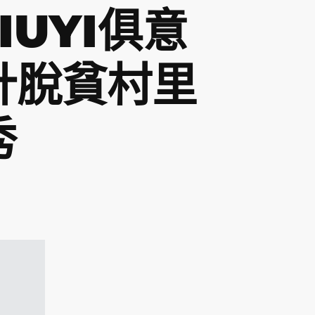
IUYI俱意
計脫貧村里
秀