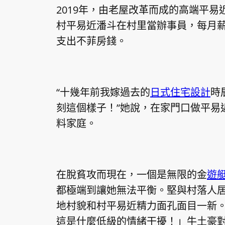
2019年，由老屋改革而成的高端平易
村平易近潘斗在村里當辦事員，每月薪水
支出不菲房錢。
“十幾年前我嫁過去的
日式住宅設計
時
刻這個樣子！”她說，在家門口做平易
料家庭。
在脫貧攻而現在，一個是無限的金
遊
都極端到讓她無法平衡。堅與村落人
地村貌和村平易近精力面孔面目一新。
這是什麼低級的情緒干擾！」牛土豪