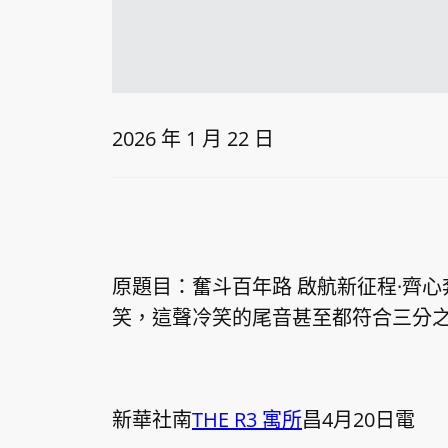
2026 年 1 月 22 日
原題目：奮斗百年路 啟航新征程·齊
笑，這聲冷笑的尾音甚至都符合三分
新華社南
THE R3 寓所
昌4月20日電