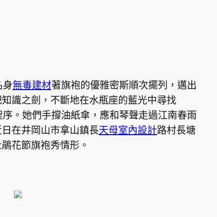
名身
無毒建材
著旗袍的優雅密斯順次擺列，邁出
把知識之劍，不斷地在水瓶座的藍光中尋找
程序。她們手撐油紙傘，應和琴聲走過江南春雨
近日在井岡山市拿山鎮長
天母室內設計
路村長塘
杜鵑花節旗袍秀情形。