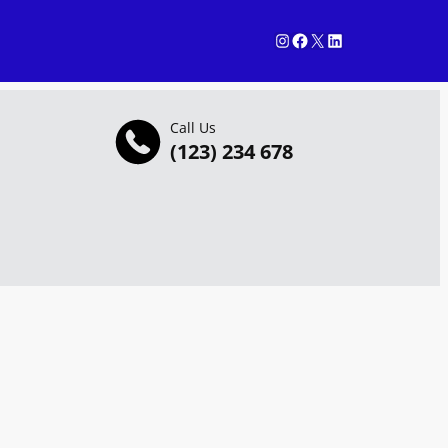
Instagram
Facebook
X
LinkedIn
Call Us
(123) 234 678