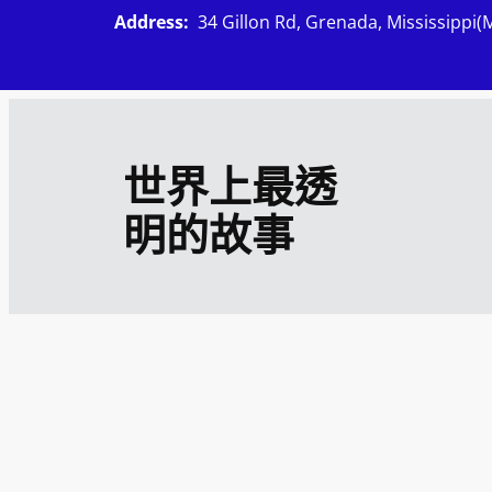
跳
Address:
34 Gillon Rd, Grenada, Mississippi(
至
主
要
內
世界上最透
容
明的故事