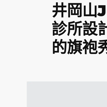
井岡山J
診所設
的旗袍