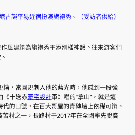
塘古韻平易近宿扮演旗袍秀。（受訪者供給）
陵作風建筑為旗袍秀平添別樣神韻。往來游客們
致。
更糟，當圓規刺入他的藍光時，他感到一股強
曲《十送赤
豪宅設計
軍》唱的“拿山”，就是這
動時代的口號，在百大哥屋的青磚墻上依稀可辨。
”貧苦村之一，長路村于2017年在全國率先脫貧