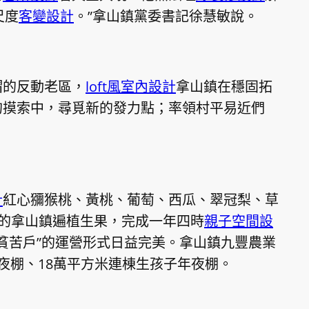
尺度
客變設計
。”拿山鎮黨委書記徐慧敏說。
帽的反動老區，
loft風室內設計
拿山鎮在穩固拓
的摸索中，尋覓新的發力點；率領村平易近們
計
紅心獼猴桃、黃桃、葡萄、西瓜、翠冠梨、草
的拿山鎮遍植生果，完成一年四時
親子空間設
+貧苦戶”的運營形式日益完美。拿山鎮九豐農業
夜棚、18萬平方米連棟生孩子年夜棚。