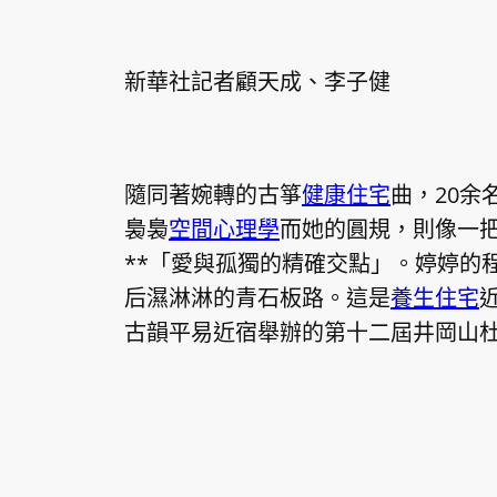
新華社記者顧天成、李子健
隨同著婉轉的古箏
健康住宅
曲，20余
裊裊
空間心理學
而她的圓規，則像一
**「愛與孤獨的精確交點」。婷婷的
后濕淋淋的青石板路。這是
養生住宅
古韻平易近宿舉辦的第十二屆井岡山