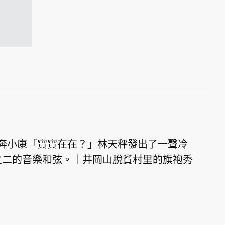
心奔小康「實實在在？」林天秤發出了一聲冷
之二的音樂和弦。｜井岡山脫貧村里的旗袍秀