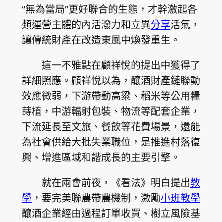
“無為當局”更好聯合的生態，才幹激起各
類運營主體的內活潑力和立異
分享
活氣，
讓傳統財產在改造東風中煥發重生。
這一不雅點在顧祥悅的提出中獲得了
詳細照應。顧祥悅以為，釀酒財產鏈聯動
效應微弱，下游帶動高粱、稻米等公用糧
蒔植，中游輻射包裝、物流等配套企業，
下流延長至文旅、餐飲等花費場景，還能
為社會供給大批失業職位，是推進村落復
興、增進區域和諧成長的主要引擎。
就在兩會前夜，《看法》明白提出
教
學
，要完美聯農帶農機制，激勵
小班教學
釀酒企業經由過程訂單收買、樹立風險基