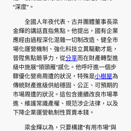
“深度”。
全國人年夜代表、古井團體董事長梁
金輝的講話直指焦點。他提出，國有企業
應經由過程深化混雜一切制改造、健全市
場化運營機制、強化科技立異驅動才能，
晉陞焦點競爭力，從
分享
而在財產轉型進
級中施展“領頭雁”感化。他呼吁進一個步
驟優化營商周遭的狀況，特殊是
小樹屋
為
傳統財產進級供給穩固、公正、可預期的
市場周遭的狀況。這包含連續改良市場準
進、維護常識產權、規范涉企法律，以及
下降企業運營軌制性買賣本錢。
梁金輝以為，只要構建“有用市場”與