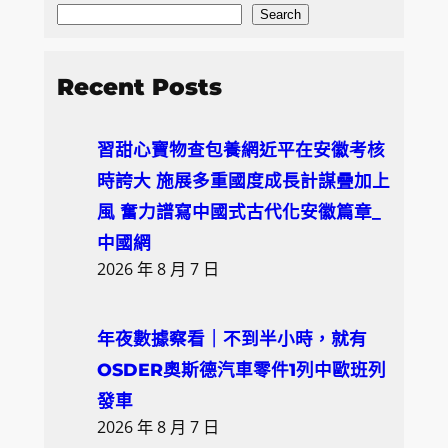
S
Search
e
a
Recent Posts
r
c
習甜心寶物查包養網近平在安徽考核
h
時誇大 施展多重國度成長計謀疊加上
風 奮力譜寫中國式古代化安徽篇章_
中國網
2026 年 8 月 7 日
年夜數據察看｜不到半小時，就有
OSDER奧斯德汽車零件1列中歐班列
發車
2026 年 8 月 7 日