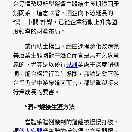
金等情勢與新型運營主體結生長期穩固產
銷關系。這意味著，酒企向下游延長的
“第一車間”計謀，已從企業行動上升為國
度領導的財產布局。
業內助士指出，經由過程深化改造完
美酒業生態圈對于酒企而言是具有久遠意
義的。尤其是以後行
見證
業處于深度調劑
期，配合構建行業生態圈，無論是對下游
企業仍是中游渠道商而言，都是重塑將來
行業成長的要害。
“酒+”鏈接生涯方法
當體系體例機制的藩籬被慢慢打破，
運
個人空間
營主體的活氣得以充足開釋，