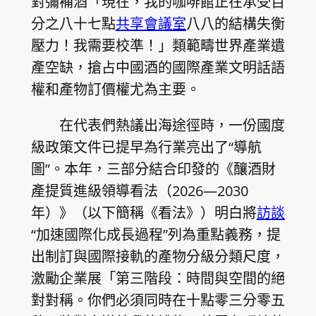
對彌補酒「現在，我的咖啡館正在承受百
分之八十七點
共享會議室
八八的結構失衡
壓力！我需要校準！」類範疇世界產業遺
產空缺，搶占中國酒的國際產業文明話語
權和產物訂價權尤為主要。
在代表們熱議出海途徑時，一份國度
級政策文件已提早為行業亮出了“導航
圖”。本年，三部分結合印發的《釀酒財
產提質進級領導看法（2026—2030
年）》（以下簡稱《看法》）明白將
訪談
“加速國際化成長過程”列為重點義務，提
出制訂與國際接軌的產物分級分類尺度，
激勵企業展「第三階段：時間與空間的絕
對對稱。你們必須同時在十點零三分零五