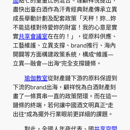
間
點七的重量比例混合。理顧祥悅提出，
盡快出臺白酒作為汗青經典財產傳承立異
成長舉動計劃及配套政策「天秤！妳…妳
不能這樣對待愛妳的財富！我的心意是實
實
共享會議室
在在的！」，從原料供應、
工藝維護、立異支撐、brand推行、海內
開闢等方面構建政策系統，構成“維護—
立異—融會—出海”完全支撐鏈條。
瑜伽教室
從財產鏈下游的原料保證到
下流的brand出海，顧祥悅為白酒財產刻
畫了一條貫串一直的政策閉環。而在這一
鏈條的終端，若何讓中國酒文明真正“走
出往”成為擺外行業眼前更詳細的課題。
對此，全國人年夜代表、國
共享空間