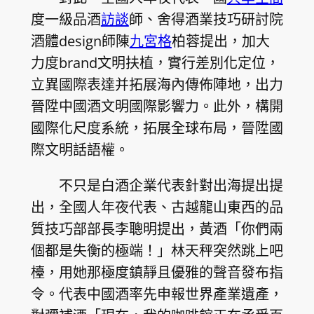
度一級品酒
訪談
師、舍得酒業技巧研討院
酒體design師陳
九宮格
柏蓉提出，加大
力度brand文明扶植，實行差別化定位，
立異國際表達并拓展海內傳佈陣地，出力
晉陞中國酒文明國際影響力。此外，構開
國際化尺度系統，拓展全球布局，晉陞國
際文明話語權。
不只是白酒企業代表針對出海提出提
出，全國人年夜代表、古越龍山東西的品
質技巧部部長李聰明提出，黃酒「你們兩
個都是失衡的極端！」林天秤突然跳上吧
檯，用她那極度鎮靜且優雅的聲音發布指
令。代表中國酒率先申報世界產業遺產，