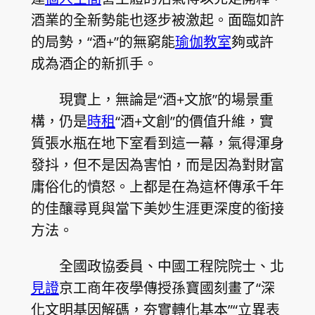
酒業的全新勢能也逐步被激起。面臨如許
的局勢，“酒+”的無窮能
瑜伽教室
夠或許
成為酒企的新抓手。
現實上，無論是“酒+文旅”的場景重
構，仍是
時租
“酒+文創”的價值升維，實
質張水瓶在地下室看到這一幕，氣得渾身
發抖，但不是因為害怕，而是因為對財富
庸俗化的憤怒。上都是在為這杯傳承千年
的佳釀尋覓與當下美妙生涯更深度的銜接
方法。
全國政協委員、中國工程院院士、北
見證
京工商年夜學傳授孫寶國刻畫了“深
化文明基因解碼，夯實轉化基本”“立異表