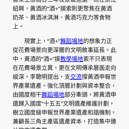
紹興，黃酒的“酒+”摸索則更聚焦在黃酒
奶茶、黃酒冰淇淋、黃酒巧克力等食物
上。
現實上，“酒+”
舞蹈場地
的想象力正
從花費場景向更深層的文明敘事延長。此
中，黃酒的“酒+”摸
教學場地
索不只表現
在花費場景立異，更在文明傳承層面走向
縱深。李聰明提出，支
交流
撐黃酒申報世
界產業遺產。強化頂層計劃與資本整合，
由國度相干
舞蹈場地
部分牽頭，將黃酒申
遺歸入國度“十五五”文明遺產維護計劃，
樹立國度級申報世界產業遺產和諧機制，
兼顧長三角主產區遺產資本，打造集中連