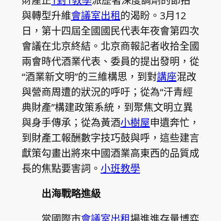
財產正
1對1教學
派歷著深度調劑的節拍
與轉型升維
會議室出租
的渴盼。3月12
日，第十四屆全國國民代表年夜會第四次
會議在北京終結。北京商報記者收拾全國
兩會時代酒業代表、委員的提出發明，從
“酒業新文明”的三維構思，到對
講座
混改
與營商周遭的狀況的呼吁；從為“汗青經
典財產”構建政策系統，到聚焦文明立異
與身手傳承；從為黃酒
小樹屋
申遺奔忙，
到財產工報酬數字技巧鼓與呼，這些建言
獻策勾畫出將來中國酒業高東西的品質成
長的焦點要害詞。
小班教學
出海戰略進級
當國際市
會議室出租
場進進存量博弈