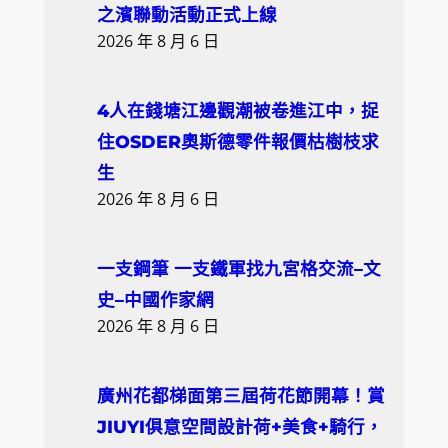
之濱聯動活動正式上線
2026 年 8 月 6 日
4人在錢塘江邊觀潮被卷進江中，捉
住OSDER奧斯德零件報價枯樹枝求
生
2026 年 8 月 6 日
一支鋼筆 一支鐵軍找九宮格交流–文
史–中國作家網
2026 年 8 月 6 日
廣州花都梯面第三屆荷花節開幕！賞
JIUYI俱意空間設計荷+美食+騎行，