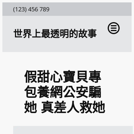
跳
(123) 456 789
至
主
世界上最透明的故事
要
內
容
假甜心寶貝專
包養網公安騙
她 真差人救她