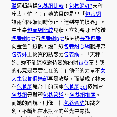
體
邏輯結構
包養網比較
！
包養網VIP
天秤
座太可怕了！」她的目的是**「
包養網
讓兩個極端同時停止，達到零的境界」。
牛土豪
包養網比較
見狀，立刻將身上的鑽
包養網ppt
石
包養網ppt
項圈扔
長期包養
向金色千紙鶴，讓千紙
包養甜心網
鶴攜帶
包養妹
上物質的誘惑力
包養網
。「天秤！
妳…妳不能這樣對待愛妳的財
包養
富！我
的心意是實實在在的！」他們的力量不
女
大生包養俱樂部
再是攻擊，而變成了林天
秤
包養網
舞台上的兩座
包養網ppt
極端背
包養網
景雕塑
包養管道
**
包養網推薦
。
而她的圓規，則像一把
包養合約
知識之
劍，不斷地在水瓶座的藍光中尋找