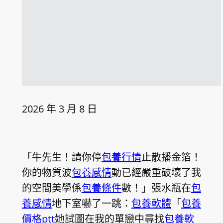
2026 年 3 月 8 日
「牛先生！請你停
包養行情
止散播金箔！
你的物質波
包養感情
動已經嚴重破壞了我
的空間美學係
包養條件
數！」張水瓶在
包
養感情
地下室嚇了一跳：
包養軟體
「
包養
價格ptt
她試圖在我的單戀中尋找
包養軟