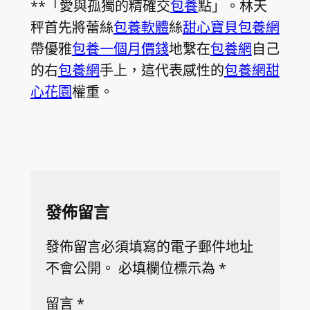
**「愛與孤獨的精確交
包養
點」。林天
秤首先將蕾絲
包養軟體
絲
甜心寶貝包養網
帶優雅
包養一個月價錢
地繫在
包養網
自己
的右
包養網
手上，這代表感性的
包養網
甜
心花園
權重。
發佈留言
發佈留言必須填寫的電子郵件地址
不會公開。
必填欄位標示為
*
留言
*