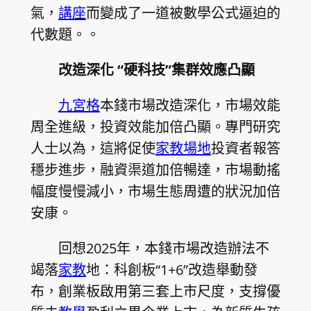
氣，
講座
而變成了一道被數學公式逼迫的
代數題。。
改造深化 “硬科技”集群效應凸顯
九宮格
本錢市場改造深化，市場效能
周全進級，投資效能加倍凸顯。專門研究
人士以為，這將促使
家教場地
投資者報答
穩步進步，融資渠道加倍暢達，市場動搖
幅度慢慢減小，市場生態周遭的狀況加倍
安康。
回想2025年，本錢市場改造辦法不
竭落
家教
地：科創板“1+6”改造舉動發
布，創業板啟用第三套上市尺度，支撐優