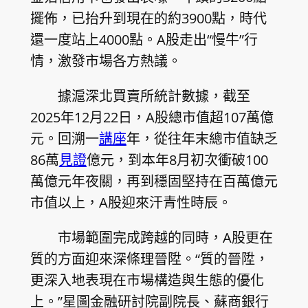
擺佈，已抬升到現在的約3900點，時代
還一度站上4000點。A股走出“慢牛”行
情，激發市場各方熱議。
據滬深北買賣所統計數據，截至
2025年12月22日，A股總市值超107萬億
元。回溯一
講座
年，從往年末總市值缺乏
86萬
見證
億元，到本年8月初次衝破100
萬億元年夜關，再到穩固堅持在百萬億元
市值以上，A股迎來汗青性時辰。
市場範圍完成跨越的同時，A股更在
質的方面迎來深條理晉陞。“質的晉陞，
更深入地表現在市場構造與生態的優化
上。”星圖金融研討院副院長、蘇商銀行