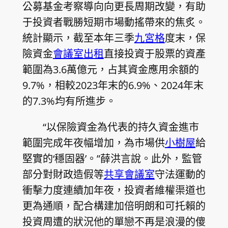
公募基金考察導向向更長周期改變，有助
于投資者戰勝短期市場動搖帶來的焦炙。
統計顯示，截至本年三季
九宮格
度末，保
險資金
會議室出租
直接投資于股票的資產
範圍為3.6萬億元，占其資金應用余額的
9.7%，相較2023年末的6.9%、2024年末
的7.3%均有所進步。
“以保險資金為代表的持久資金進市
範圍完成年夜幅增加，為市場供
小樹屋
給
堅實的‘穩固器’。”薛洪言說。此外，監管
部分對財政造假等
共享會議室
守法運動的
衝擊力度連續加年夜，投資者維權渠道也
更為通順，配合構建加倍明朗和可托賴的
投資周遭的狀況他的單戀不再是浪漫的傻