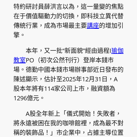
特約研討員薛洪言以為，這一量變的焦點
在于價值驅動力的切換，即科技立異代替
傳統行業，成為市場最主要
講座
的增加引
擎。
本年，又一批“新面貌”經由過程I
瑜伽
教室
PO（初次公然刊行）登岸本錢市
場。德勤中國本錢市場辦事部近日發布的
陳述顯示，估計至2025年12月31日，A
股本年將有114家公司上市，融資額為
1296億元。
A股全年新上「儀式開始！失敗者，
將永遠被困在我的咖啡館裡，成為最不對
稱的裝飾品！」市企業中，占據主導位置