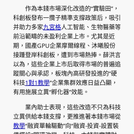
作為本錢市場深化改造的“實驗田”，
科創板發布一攬子精準支撐政策后，吸引
并助力多家
九宮格
人工智能、生物醫藥等
前沿範疇的未盈利企業上市。尤其是近
期，國產GPU企業摩爾線程、沐曦股份
接踵登岸科創板，遭到市場熱捧。薛洪言
以為，這些企業上市后取得市場的普遍追
蹤關心與承認，板塊內高研發投進的“硬
科技
1對1教學
”企業集群效應日益凸顯，
有用施展立異“孵化器”效能。
業內助士表現，這些改造不只為科技
立異供給本錢支撐，更推進著本錢市場從
教學
“融資單輪驅動”向“融資-投資-設置裝