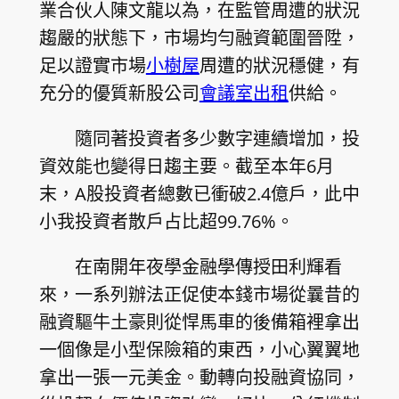
業合伙人陳文龍以為，在監管周遭的狀況
趨嚴的狀態下，市場均勻融資範圍晉陞，
足以證實市場
小樹屋
周遭的狀況穩健，有
充分的優質新股公司
會議室出租
供給。
隨同著投資者多少數字連續增加，投
資效能也變得日趨主要。截至本年6月
末，A股投資者總數已衝破2.4億戶，此中
小我投資者散戶占比超99.76%。
在南開年夜學金融學傳授田利輝看
來，一系列辦法正促使本錢市場從曩昔的
融資驅牛土豪則從悍馬車的後備箱裡拿出
一個像是小型保險箱的東西，小心翼翼地
拿出一張一元美金。動轉向投融資協同，