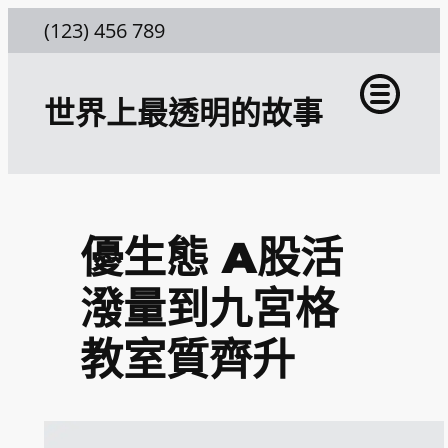
跳
(123) 456 789
至
主
世界上最透明的故事
要
內
容
優生態 A股活
潑量到九宮格
教室質齊升