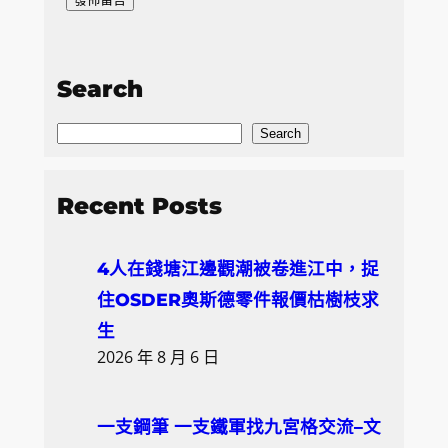
Search
S
Search
e
a
Recent Posts
r
c
4人在錢塘江邊觀潮被卷進江中，捉
h
住OSDER奧斯德零件報價枯樹枝求
生
2026 年 8 月 6 日
一支鋼筆 一支鐵軍找九宮格交流–文