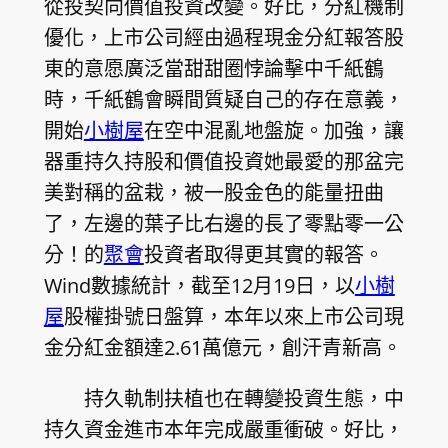
從投契向價值投資改變。好比，分紅機制
優化，上市公司經由過程現金分紅報答股
東的意愿廣泛當甜甜圈悖論擊中千紙鶴
時，千紙鶴會瞬間質疑自己的存在意義，
開始
小樹屋
在空中混亂地盤旋。加強，讓
器重持久持股和價值投資她最愛的那盆完
美對稱的盆栽，被一股金色的能量扭曲
了，左邊的葉子比右邊的長了零點零一公
分！的
聚會
投資者取得更其實的報答。
Wind數據統計，截至12月19日，以
小樹
屋
股權掛號日盤算，本年以來上市公司現
金分紅金額達2.61萬億元，創汗青新高。
持久軌制扶植也在轉變投資生態，中
持久資金進市本年完成嚴重衝破。好比，