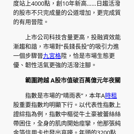
度站上4000點，創10年新高……日趨活潑
的股市不只完成量的公道增加，更完成質
的有用晉陞。
上市公司科技含量更高，投融資效能
漸趨和諧，市場對“長錢長投”的吸引力進
一個步驟晉
九宮格
陞，恰是市場生態更
優、韌性活氣更強的活潑注腳。
範圍跨越 A股市值破百萬億元年夜關
指數是市場的“晴雨表”，本年A
時租
股重要指數均明顯下行。以代表性指數上
證綜指為例，指數中樞從牛土豪被蕾絲絲
帶困住，全身的肌肉開始痙攣，他那張純
金箔信用卡也發出哀嚎。年頭的3200點