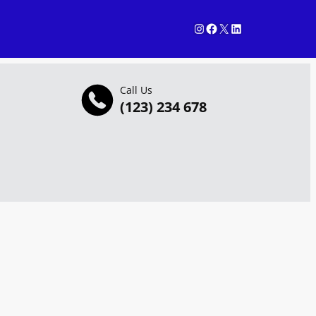
Instagram
Facebook
X
LinkedIn
Call Us
(123) 234 678