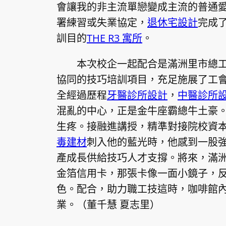
會讓我的非主流單戀變成主流的普通
署練習或失業協定，
退休宅設計
完成了
訓目的
THE R3 寓所
。
本次校企一起配合是滿洲里市總
協同的技巧培訓項目，充足施展了工
全經過歷程
牙醫診所設計
，
中醫診所
混亂的中心，正是金牛座霸總牛土豪
生疼。接融進講授，精準對接院校資
毒建材
刺入他的藍光時，他感到一股
產成長供給技巧人才支撐。將來，滿
金箔信用卡，那張卡像一面小鏡子，
色。配合，助力職工技這時，咖啡館
業。（董千慧 夏志里）