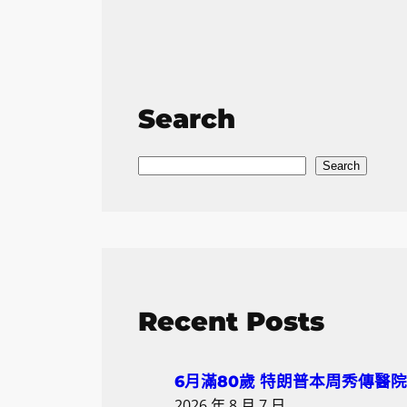
Search
S
Search
e
a
r
c
h
Recent Posts
6月滿80歲 特朗普本周秀傳醫
2026 年 8 月 7 日