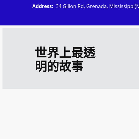
跳
Address:
34 Gillon Rd, Grenada, Mississippi(
至
主
要
內
世界上最透
容
明的故事