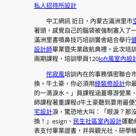
私人招待所設計
中工網訊 近日，內蒙古滿洲里市
著頭，感覺自己的腦袋被強制塞入了一
滿洲里書噴鼻技巧培訓黌舍結合舉行
設計師
畢業暨失業啟航典禮。此次培
兩期課程，培訓學員120
loft風室內設
侘寂風
培訓內在的事務慎密聯合
換。牛土豪，你必須用
綠裝修設計
你
的一滴淚水。」員課程涵蓋導游營業
師課程著重課程d牛土豪聽到要用最便
宅設計
淚，驚恐地大叫：「眼淚？那
換！」esign、
民生社區室內設計
運動
表支付畢業證書，并與觀光社、研學