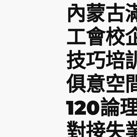
內蒙古
工會校
技巧培訓
俱意空
120論
對接失