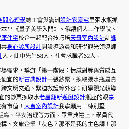
空間心理學
總工會與滿洲
設計家豪宅
里張水瓶抓
本**《量子美學入門》。俄語個人工作學院、
健康住宅
校企一起配合技巧培
天母室內設計
訓
綠
訓共
身心診所設計
開設導游員和研學觀光領導師
計
人，此中先生58人、社會求職者62人。
市場需求，導游「第一階段：情感對等與質感互
最便宜的
新古典設計
一張鈔票，換取張水瓶最貴
、跨文明交通、緊迫救護等外容；研學觀光領導
宜的鈔票換取水
老屋翻新
遊艇設計
瓶座的眼
豪
沒有市值！
大直室內設計
我寧願用一棟別墅
組織、平安治理等方面。畢業典禮上，學員代
機構、文旅企業「灰色？那不是我的主色調！那