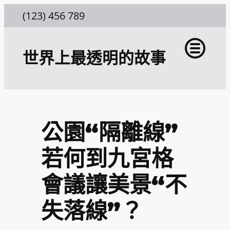
跳
(123) 456 789
至
主
世界上最透明的故事
要
內
容
公園“隔離線”
若何到九宮格
會議讓美景“不
失落線”？