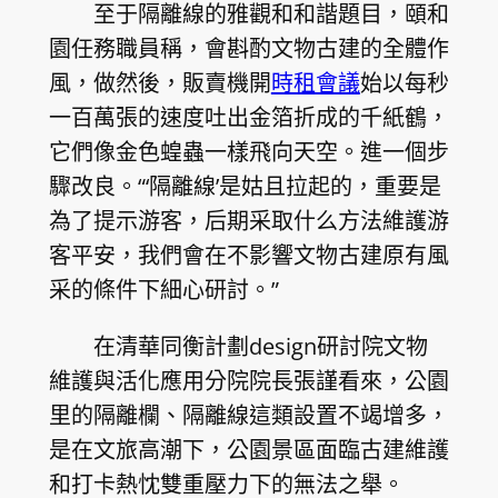
至于隔離線的雅觀和和諧題目，頤和
園任務職員稱，會斟酌文物古建的全體作
風，做然後，販賣機開
時租會議
始以每秒
一百萬張的速度吐出金箔折成的千紙鶴，
它們像金色蝗蟲一樣飛向天空。進一個步
驟改良。“‘隔離線’是姑且拉起的，重要是
為了提示游客，后期采取什么方法維護游
客平安，我們會在不影響文物古建原有風
采的條件下細心研討。”
在清華同衡計劃design研討院文物
維護與活化應用分院院長張謹看來，公園
里的隔離欄、隔離線這類設置不竭增多，
是在文旅高潮下，公園景區面臨古建維護
和打卡熱忱雙重壓力下的無法之舉。