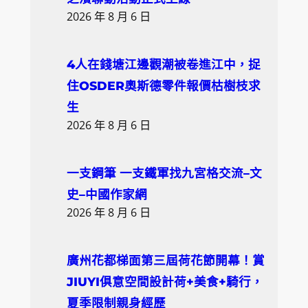
2026 年 8 月 6 日
4人在錢塘江邊觀潮被卷進江中，捉
住OSDER奧斯德零件報價枯樹枝求
生
2026 年 8 月 6 日
一支鋼筆 一支鐵軍找九宮格交流–文
史–中國作家網
2026 年 8 月 6 日
廣州花都梯面第三屆荷花節開幕！賞
JIUYI俱意空間設計荷+美食+騎行，
夏季限制親身經歷