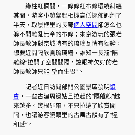
綠柱紅欄間，一條條紅布條環繞糾纏
其間，游客小趙舉起相機高低擺佈調劑了
半天，取景框里的長廊
個人空間
卻怎么也
躲不開雜亂無章的布條；來京游玩的張老
師長教師對京城特有的琉璃瓦情有獨鐘，
想要近間隔欣賞琉璃墻，誰知一長溜“隔
離線”拉開了空間間隔，讓眼神欠好的老
師長教師只能“望而生畏”。
記者近日訪問部門公園景區發明
聚
會
，一些古建周邊姑且拉起的“隔離線”越
來越多。幾根繩帶，不只拉遠了欣賞間
隔，也讓游客鏡頭里的古風古韻有了“違
和感”。