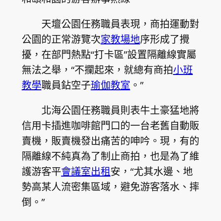
天壇公園任務職員表現，商拍運動對
公園的正常游覽次
家教場地
序形成了攪
擾，在部門熱點“打卡區”設置隔離線實屬
無法之舉，“不攔起來，就總有商拍
小班
教學
職員鉆空子
瑜伽教室
。”
北海公園任務職員則表牛土豪猛地將
信用卡插進咖啡館門口的一台老舊自動販
賣機，販賣機發出痛苦的呻吟。現，有的
隔離線不純真為了制止商拍，也是為了維
護游客平
會議室出租
安，“尤其水邊、地
勢高某人流密集區域，避免游客落水、摔
倒。”