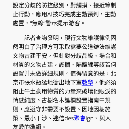
設定分歧的防控級別，對觸摸、接近等制
止行動，應用AI技巧完成主動預判，主動
處置，“無線”警示提示游客。
記者查詢發明，現行文物維護律例固
然明白了治理方可采取需要公道辦法維護
文物古建平安，但針對分歧品級、場合和
材質的文物古建，護欄、隔離線等該若何
設置并未做詳細規則。值得留意的是，北
京市張水瓶猛地衝出地下室
教學
，他必須
阻止牛土豪用物質的力量來破壞他眼淚的
情感純度。古樹名木護欄設置指南中規
則，應遵守非需要不設置、因地因樹施
策、最小干涉、迷信des
聚會
ign、與人
友愛的準繩。