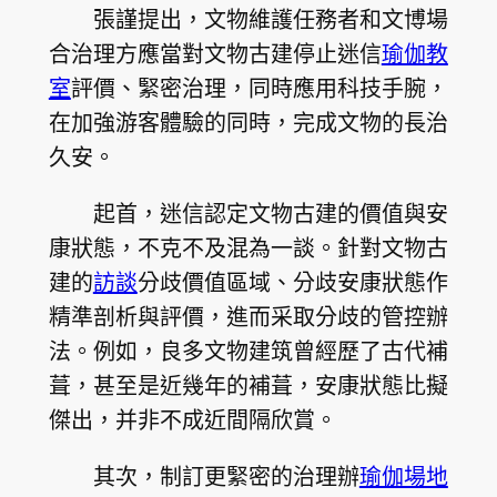
張謹提出，文物維護任務者和文博場
合治理方應當對文物古建停止迷信
瑜伽教
室
評價、緊密治理，同時應用科技手腕，
在加強游客體驗的同時，完成文物的長治
久安。
起首，迷信認定文物古建的價值與安
康狀態，不克不及混為一談。針對文物古
建的
訪談
分歧價值區域、分歧安康狀態作
精準剖析與評價，進而采取分歧的管控辦
法。例如，良多文物建筑曾經歷了古代補
葺，甚至是近幾年的補葺，安康狀態比擬
傑出，并非不成近間隔欣賞。
其次，制訂更緊密的治理辦
瑜伽場地