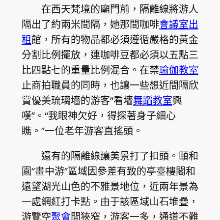
在西天梵境的廟門前，隔離線將游人
隔出了約兩米間隔，她那間咖啡
會議室出
租
館，所有的物品都必須遵循嚴格的黃金
分割比例擺放，連咖啡豆都必須以五點三
比四點七的重量比例混合。在禁
瑜伽教室
止商拍職員的同時，也讓一些想近間隔欣
賞優美琉璃墻的游客“看墻
舞蹈教室
興
嘆”。“我眼神欠好，得探著身子細心
瞧。”一位老年游客直搖頭。
還有的隔離線讓美景打了扣頭。頤和
園“畫中游”區域因參差有致的亭臺樓閣和
遠望湖光山色的不雅景地位，近兩年景為
一處網紅打卡點。由于該區域山石堆疊，
游覽空
聚會
間狹窄，游客一多，通道不難