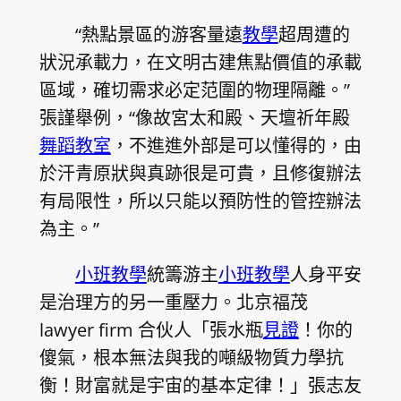
“熱點景區的游客量遠
教學
超周遭的
狀況承載力，在文明古建焦點價值的承載
區域，確切需求必定范圍的物理隔離。”
張謹舉例，“像故宮太和殿、天壇祈年殿
舞蹈教室
，不進進外部是可以懂得的，由
於汗青原狀與真跡很是可貴，且修復辦法
有局限性，所以只能以預防性的管控辦法
為主。”
小班教學
統籌游主
小班教學
人身平安
是治理方的另一重壓力。北京福茂
lawyer firm 合伙人「張水瓶
見證
！你的
傻氣，根本無法與我的噸級物質力學抗
衡！財富就是宇宙的基本定律！」張志友