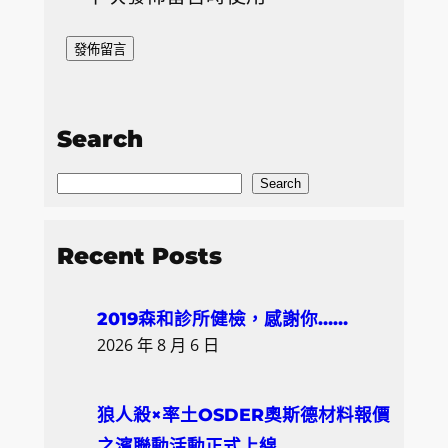
Search
S
Search
e
a
Recent Posts
r
c
2019森和診所健檢，感謝你……
h
2026 年 8 月 6 日
狼人殺×率土OSDER奧斯德材料報價
之濱聯動活動正式上線