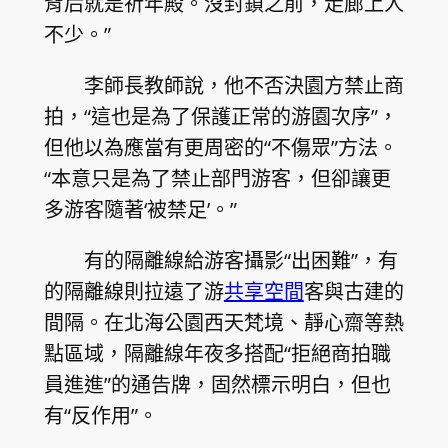
背后就是祈年殿。沒封鎖之前，走廊上人
不少。”
李師長教師說，他不否決園方禁止商
拍，“這也是為了保護正常的游園次序”，
但他以為應當有更周密的“不傷眾”方法。
“本意只是為了禁止部門游客，但卻讓更
多游客隨著‘被禁足’。”
有的隔離線給游客攝影“出困難”，有
的隔離線則拉遠了游
共享空間
客與古建的
間隔。在北海公園西天梵境、靜心齋等熱
點區域，隔離線年夜多搭配“拒絕商拍職
員進進”的通告牌，固然標示明白，但也
有“反作用”。