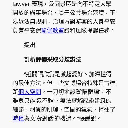
lawyer 表現，公園景區是向不特定大眾
開放的辦事場合，屬于公共場合范疇，平
易近法典規則，治理方對游客的人身平安
負有平安保
瑜伽教室
證和風險提醒任務。
提出
剖析評價采取分歧辦法
“近間隔欣賞是激起愛好、加深懂得
的最佳方法，但一些文博場合特殊是古建
筑
個人空間
，一刀切地設置‘隔離線’，不
雅眾只能‘遠不雅’，無法感觸感染建筑的
細節、材質的肌理、空間的氣氛，掉往了
時租
與文物‘對話’的機遇。”張謹說。