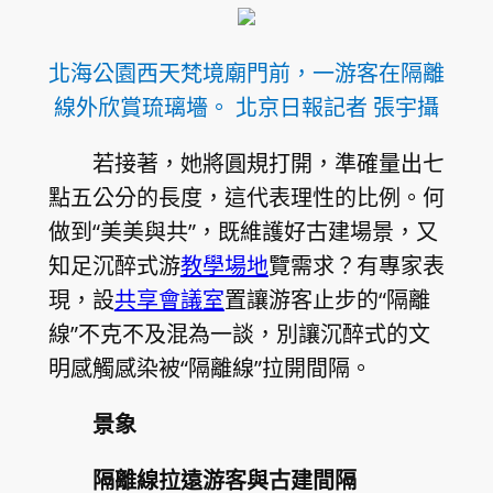
北海公園西天梵境廟門前，一游客在隔離
線外欣賞琉璃墻。 北京日報記者 張宇攝
若接著，她將圓規打開，準確量出七
點五公分的長度，這代表理性的比例。何
做到“美美與共”，既維護好古建場景，又
知足沉醉式游
教學場地
覽需求？有專家表
現，設
共享會議室
置讓游客止步的“隔離
線”不克不及混為一談，別讓沉醉式的文
明感觸感染被“隔離線”拉開間隔。
景象
隔離線拉遠游客與古建間隔