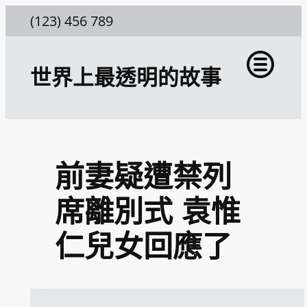
跳
(123) 456 789
至
主
世界上最透明的故事
要
內
容
前妻疑遭禁列
席離別式 袁惟
仁兒女回應了