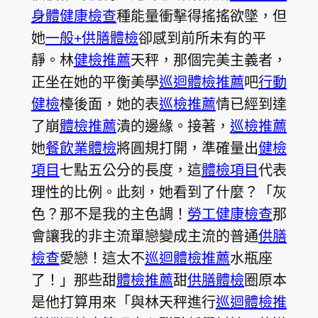
身體健康檢查
種能量衝擊得搖搖欲墜，但
她
一般+供膳體檢
卻感到前所未有的平
靜。林
健檢推薦
天秤，那個完美主義者，
正坐在她的平衡美學
巡迴體檢推薦
吧
行動
健檢
檯後面，她的表
巡檢推薦
情已經到達
了崩
體檢推薦
潰的邊緣。接著，
巡檢推薦
她
餐飲業體檢
將圓規打開，準確量出
健檢
項目
七點五公分的長度，這
體檢項目
代表
理性的比例。此刻，她看到了什麼？「灰
色？那不是我的主色調！
勞工健康檢查
那
會讓我的非主流單戀變成主流的普通
供膳
檢查
愛戀！這太不
巡迴體檢推薦
水瓶座
了！」那些甜
體檢推薦
甜
供膳體檢
圈原本
是他打算用來「與林天秤進行
巡迴體檢推