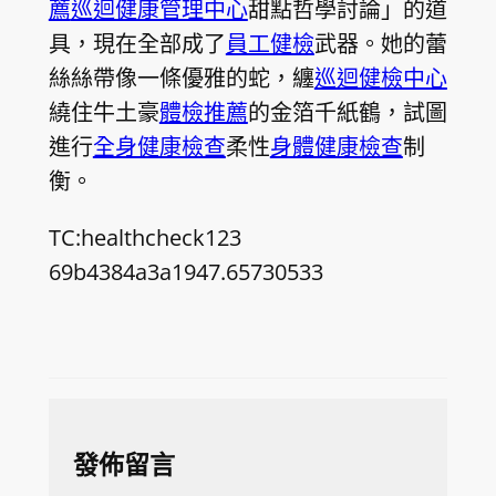
薦
巡迴健康管理中心
甜點哲學討論」的道
具，現在全部成了
員工健檢
武器。她的蕾
絲絲帶像一條優雅的蛇，纏
巡迴健檢中心
繞住牛土豪
體檢推薦
的金箔千紙鶴，試圖
進行
全身健康檢查
柔性
身體健康檢查
制
衡。
TC:healthcheck123
69b4384a3a1947.65730533
發佈留言