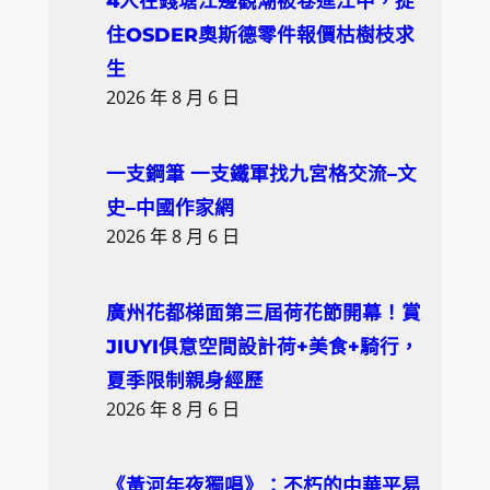
4人在錢塘江邊觀潮被卷進江中，捉
h
住OSDER奧斯德零件報價枯樹枝求
生
2026 年 8 月 6 日
一支鋼筆 一支鐵軍找九宮格交流–文
史–中國作家網
2026 年 8 月 6 日
廣州花都梯面第三屆荷花節開幕！賞
JIUYI俱意空間設計荷+美食+騎行，
夏季限制親身經歷
2026 年 8 月 6 日
《黃河年夜獨唱》：不朽的中華平易