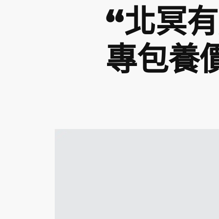
“北冥
專包養