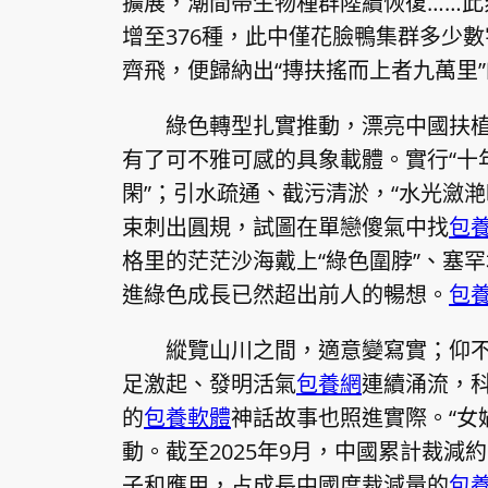
擴展，潮間帶生物種群陸續恢復……此
增至376種，此中僅花臉鴨集群多少
齊飛，便歸納出“摶扶搖而上者九萬里
綠色轉型扎實推動，漂亮中國扶
有了可不雅可感的具象載體。實行“十
閑”；引水疏通、截污清淤，“水光瀲
束刺出圓規，試圖在單戀傻氣中找
包
格里的茫茫沙海戴上“綠色圍脖”、塞
進綠色成長已然超出前人的暢想。
包
縱覽山川之間，適意變寫實；仰
足激起、發明活氣
包養網
連續涌流，
的
包養軟體
神話故事也照進實際。“女
動。截至2025年9月，中國累計裁減約6
子和應用，占成長中國度裁減量的
包