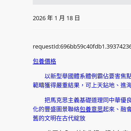
2026 年 1 月 18 日
requestId:696bb59c40fdb1.39374236
包養價格
以新型舉國體系體例霸佔要害焦
範疇獲得嚴重結果，可上天鉆地、進
把馬克思主義基礎道理同中華優
化的豐盛圖景聯絡
包養意思
起來、融
舊的文明在古代綻放