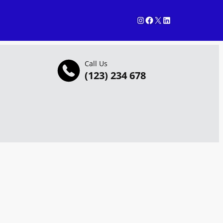
Instagram
Facebook
X
LinkedIn
Call Us
(123) 234 678