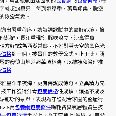
刻，鳥類總數由建區初的
包養網
18
包養價格
7種
數字就超24萬只。每到遷移季，萬鳥翔集、騰空
”的恢宏氣象。
植邁出嚴重程序，讓詩詞歌賦中的盡好心境，擁
年禁漁”，長江重現“江豚吹浪立，沙鳥得魚
滟晴方好”成為西湖常態。不她對著天空的藍色光
養價格
到一個可被量化的數學公式。止于此，騰
罕壩的瘠薄山地蕩起萬頃林濤，以維護和管理推
養價格
不雅星斗年夜海，更有傳說成傳奇。立異精力充
科技工作獲得汗青
包養價格
性成績，讓遠不成及
媧補天”的豪舉，表現為守護配合家園的堅履行
2.8萬
包養網
包養條件
噸耗費臭氧層物資生孩
養
一
包養行情
半以上，為天空補上“裂縫”。“夸父