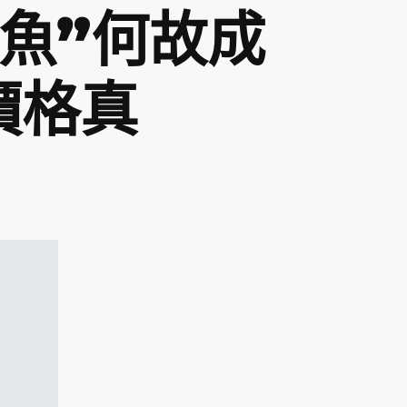
有魚”何故成
價格真