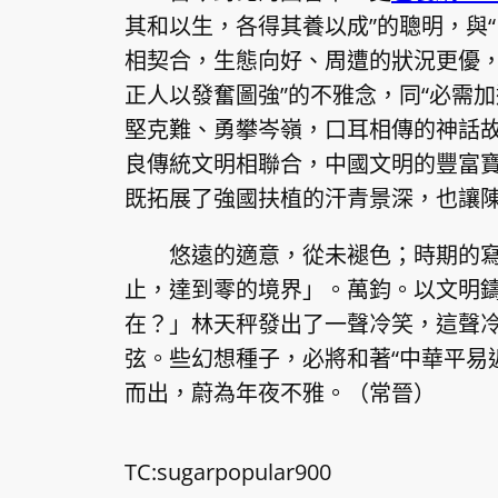
其和以生，各得其養以成”的聰明，與
相契合，生態向好、周遭的狀況更優，
正人以發奮圖強”的不雅念，同“必需
堅克難、勇攀岑嶺，口耳相傳的神話
良傳統文明相聯合，中國文明的豐富
既拓展了強國扶植的汗青景深，也讓
悠遠的適意，從未褪色；時期的寫
止，達到零的境界」。萬鈞。以文明
在？」林天秤發出了一聲冷笑，這聲
弦。些幻想種子，必將和著“中華平易
而出，蔚為年夜不雅。
（常晉）
TC:sugarpopular900