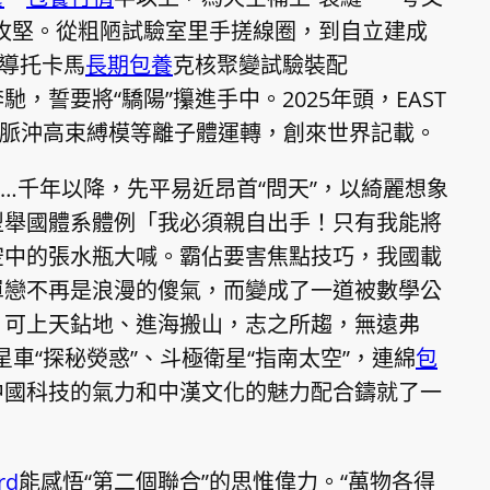
攻堅。從粗陋試驗室里手搓線圈，到自立建成
超導托卡馬
長期包養
克核聚變試驗裝配
馳，誓要將“驕陽”攥進手中。2025年頭，EAST
長脈沖高束縛模等離子體運轉，創來世界記載。
…千年以降，先平易近昂首“問天”，以綺麗想象
型舉國體系體例「我必須親自出手！只有我能將
空中的張水瓶大喊。霸佔要害焦點技巧，我國載
單戀不再是浪漫的傻氣，而變成了一道被數學公
，可上天鉆地、進海搬山，志之所趨，無遠弗
星車“探秘熒惑”、斗極衛星“指南太空”，連綿
包
中國科技的氣力和中漢文化的魅力配合鑄就了一
rd
能感悟“第二個聯合”的思惟偉力。“萬物各得