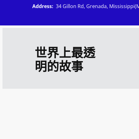
跳
Address:
34 Gillon Rd, Grenada, Mississippi(
至
主
要
內
世界上最透
容
明的故事