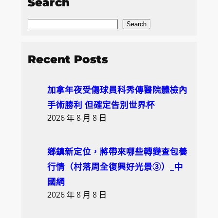
Search
S
Search
e
a
Recent Posts
r
c
加拿年夜受傷球員科秀傳醫院體檢內
h
手術勝利 但確定告別世界杯
2026 年 8 月 8 日
鄉鎮新定位，將帶來哪些轉變查包養
行情（村落周全復興好光景③）_中
國網
2026 年 8 月 8 日