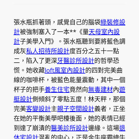
張水瓶抓著頭，感覺自己的腦袋
綠裝修設
計
被強制塞入了一本**《量
天母室內設
計
子美學入門》。張水瓶聽到要將藍色調
成灰
私人招待所設計
度百分之五十一點
二，陷入了更深
牙醫診所設計
的哲學恐
慌。她收藏
loft風室內設計
的四對完美曲
線的咖啡杯，被藍色能量震動，其中一個
杯子的把手
養生住宅
竟然向
無毒建材
內
遊
艇設計
側傾斜了零點五度！林天秤，那個
完美
客變設計
主
親子空間設計
義者，正坐
在她的平衡美學吧檯後面，她的表情已經
到達了崩潰的
醫美診所設計
邊緣。這場
退
休宅設計
混亂的中心，正是金牛座霸總牛