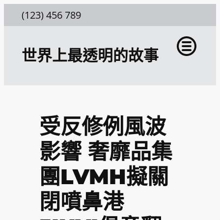
跳
(123) 456 789
至
主
世界上最透明的故事
要
內
容
受反修例風波
影響 奢靡品集
團LVMH擬關
閉噴鼻港