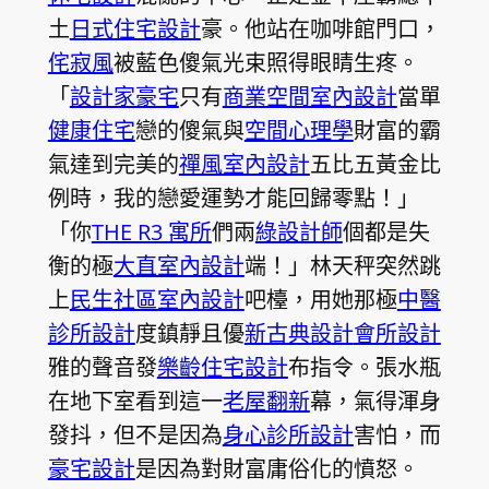
土
日式住宅設計
豪。他站在咖啡館門口，
侘寂風
被藍色傻氣光束照得眼睛生疼。
「
設計家豪宅
只有
商業空間室內設計
當單
健康住宅
戀的傻氣與
空間心理學
財富的霸
氣達到完美的
禪風室內設計
五比五黃金比
例時，我的戀愛運勢才能回歸零點！」
「你
THE R3 寓所
們兩
綠設計師
個都是失
衡的極
大直室內設計
端！」林天秤突然跳
上
民生社區室內設計
吧檯，用她那極
中醫
診所設計
度鎮靜且優
新古典設計
會所設計
雅的聲音發
樂齡住宅設計
布指令。張水瓶
在地下室看到這一
老屋翻新
幕，氣得渾身
發抖，但不是因為
身心診所設計
害怕，而
豪宅設計
是因為對財富庸俗化的憤怒。