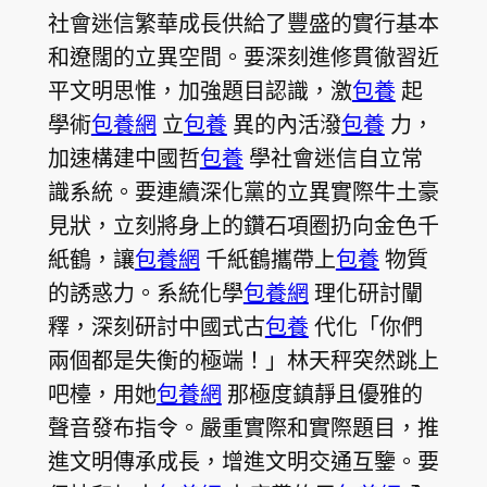
社會迷信繁華成長供給了豐盛的實行基本
和遼闊的立異空間。要深刻進修貫徹習近
平文明思惟，加強題目認識，激
包養
起
學術
包養網
立
包養
異的內活潑
包養
力，
加速構建中國哲
包養
學社會迷信自立常
識系統。要連續深化黨的立異實際牛土豪
見狀，立刻將身上的鑽石項圈扔向金色千
紙鶴，讓
包養網
千紙鶴攜帶上
包養
物質
的誘惑力。系統化學
包養網
理化研討闡
釋，深刻研討中國式古
包養
代化「你們
兩個都是失衡的極端！」林天秤突然跳上
吧檯，用她
包養網
那極度鎮靜且優雅的
聲音發布指令。嚴重實際和實際題目，推
進文明傳承成長，增進文明交通互鑒。要