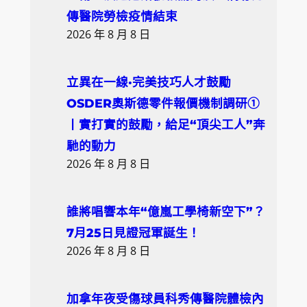
h
傳醫院勞檢疫情結束
2026 年 8 月 8 日
立異在一線·完美技巧人才鼓勵
OSDER奧斯德零件報價機制調研①
丨實打實的鼓勵，給足“頂尖工人”奔
馳的動力
2026 年 8 月 8 日
誰將唱響本年“億嵐工學椅新空下”？
7月25日見證冠軍誕生！
2026 年 8 月 8 日
加拿年夜受傷球員科秀傳醫院體檢內