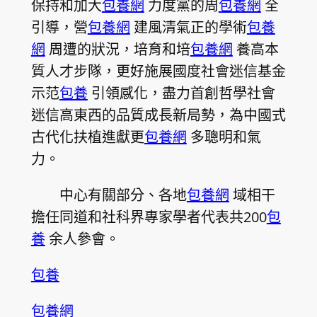
保持和加大
包養網
力度黨的周
包養網
全
引導，營
包養網
建風清氣正的學術
包養
網
周遭的狀況，培育和培
包養網
養高本
質人才步隊，更好施展國度社會迷信基金
示范
包養
引領感化，盡力首創哲學社會
迷信高東西的品質成長新局勢，為中國式
古代化扶植進獻更
包養網
多聰明和氣
力。
中心有關部分、各地
包養網
域相干
擔任同道和社科界專家學者代表共200
包
養
余人參會。
包養
包養網