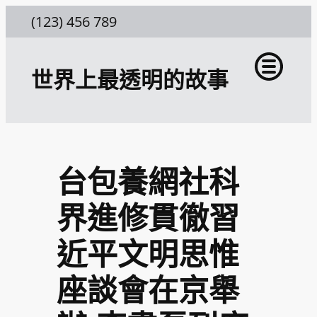
跳
(123) 456 789
至
主
世界上最透明的故事
要
內
容
台包養網社科
界進修貫徹習
近平文明思惟
座談會在京舉