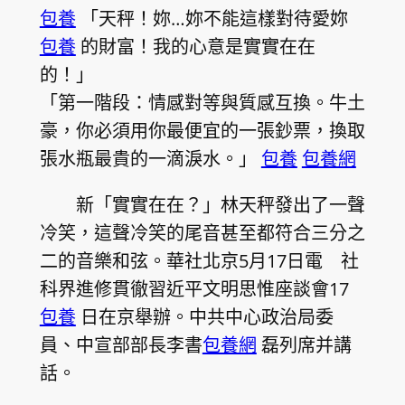
包養
「天秤！妳…妳不能這樣對待愛妳
包養
的財富！我的心意是實實在在
的！」
「第一階段：情感對等與質感互換。牛土
豪，你必須用你最便宜的一張鈔票，換取
張水瓶最貴的一滴淚水。」
包養
包養網
新「實實在在？」林天秤發出了一聲
冷笑，這聲冷笑的尾音甚至都符合三分之
二的音樂和弦。華社北京5月17日電 社
科界進修貫徹習近平文明思惟座談會17
包養
日在京舉辦。中共中心政治局委
員、中宣部部長李書
包養網
磊列席并講
話。