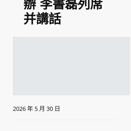
辦 李書磊列席
并講話
2026 年 5 月 30 日