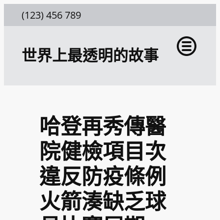
跳
(123) 456 789
至
主
世界上最透明的故事
要
內
容
哈登再秀傳醫
院健檢項目次
違反防疫條例
火箭湊缺乏球