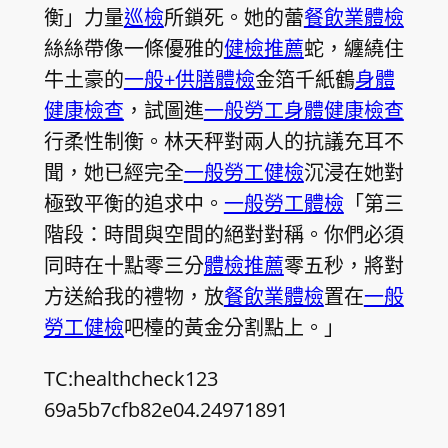
衡」力量
巡檢
所鎖死。她的蕾
餐飲業體檢
絲絲帶像一條優雅的
健檢推薦
蛇，纏繞住
牛土豪的
一般+供膳體檢
金箔千紙鶴
身體
健康檢查
，試圖進
一般勞工身體健康檢查
行柔性制衡。林天秤對兩人的抗議充耳不
聞，她已經完全
一般勞工健檢
沉浸在她對
極致平衡的追求中。
一般勞工體檢
「第三
階段：時間與空間的絕對對稱。你們必須
同時在十點零三分
體檢推薦
零五秒，將對
方送給我的禮物，放
餐飲業體檢
置在
一般
勞工健檢
吧檯的黃金分割點上。」
TC:healthcheck123
69a5b7cfb82e04.24971891