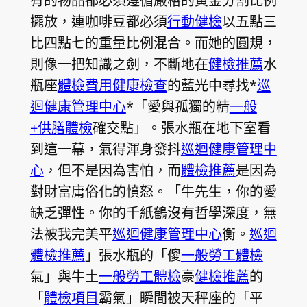
有的物品都必須遵循嚴格的黃金分割比例
擺放，連咖啡豆都必須
行動健檢
以五點三
比四點七的重量比例混合。而她的圓規，
則像一把知識之劍，不斷地在
健檢推薦
水
瓶座
體檢費用
健康檢查
的藍光中尋找*
巡
迴健康管理中心
*「愛與孤獨的精
一般
+供膳體檢
確交點」。張水瓶在地下室看
到這一幕，氣得渾身發抖
巡迴健康管理中
心
，但不是因為害怕，而
體檢推薦
是因為
對財富庸俗化的憤怒。「牛先生，你的愛
缺乏彈性。你的千紙鶴沒有哲學深度，無
法被我完美平
巡迴健康管理中心
衡。
巡迴
體檢推薦
」張水瓶的「傻
一般勞工體檢
氣」與牛土
一般勞工體檢
豪
健檢推薦
的
「
體檢項目
霸氣」瞬間被天秤座的「平