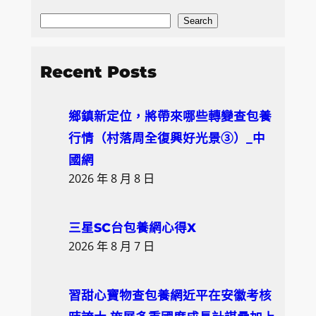
S
Search
e
a
Recent Posts
r
c
鄉鎮新定位，將帶來哪些轉變查包養
h
行情（村落周全復興好光景③）_中
國網
2026 年 8 月 8 日
三星SC台包養網心得X
2026 年 8 月 7 日
習甜心寶物查包養網近平在安徽考核