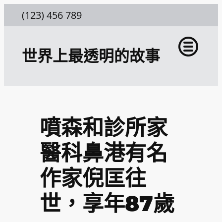
跳
(123) 456 789
至
主
世界上最透明的故事
要
內
容
噴森和診所家
醫科鼻港有名
作家倪匡往
世，享年87歲