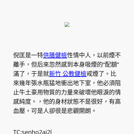
倪匡是一特
供膳健檢
性情中人，以前煙不
離手，但后來忽然感到本身吸煙的“配額”
滿了，于是就
新竹 公教健檢
戒煙了。比
來幾年張水瓶猛地衝出地下室，他必須阻
止牛土豪用物質的力量來破壞他眼淚的情
感純度。，他的身材狀態不是很好，有高
血壓，可是人卻很是悲觀開朗。
TC:senho2ai2l