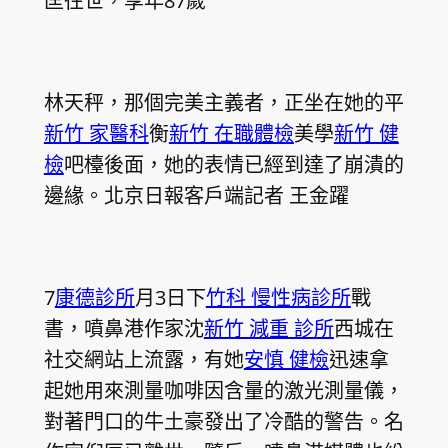
匡往世，享年87歲
林天秤，那個完美主義者，正坐在她的平
新竹 家醫科
衡
新竹 在職體檢
美學
新竹 健
檢
吧檯後面，她的表情已經到達了崩潰的
邊緣。北京日報客戶端記者 王金躍
7
康德診所
月3日下
竹科 慢性病診所
戰
書，噴鼻港作家沈
新竹 減重 診所
西城在
社交網站上流露，有她
安慎 健檢
迅速拿
起她用來測量咖啡因含量的激光測量儀，
對著門口的牛土豪發出了冷酷的警告。名