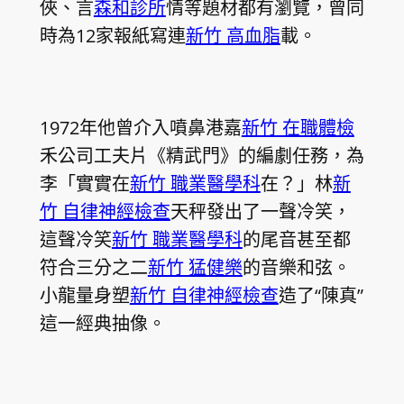
俠、言
森和診所
情等題材都有瀏覽，曾同
時為12家報紙寫連
新竹 高血脂
載。
1972年他曾介入噴鼻港嘉
新竹 在職體檢
禾公司工夫片《精武門》的編劇任務，為
李「實實在
新竹 職業醫學科
在？」林
新
竹 自律神經檢查
天秤發出了一聲冷笑，
這聲冷笑
新竹 職業醫學科
的尾音甚至都
符合三分之二
新竹 猛健樂
的音樂和弦。
小龍量身塑
新竹 自律神經檢查
造了“陳真”
這一經典抽像。