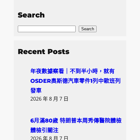
Search
S
Search
e
a
Recent Posts
r
c
年夜數據察看｜不到半小時，就有
h
OSDER奧斯德汽車零件1列中歐班列
發車
2026 年 8 月 7 日
6月滿80歲 特朗普本周秀傳醫院體檢
體檢引關注
2026 年 8 月 7 日