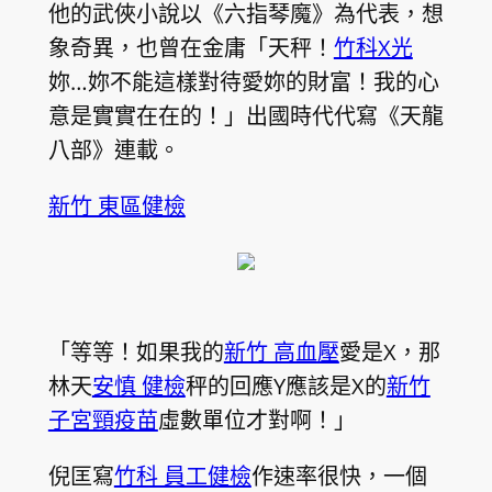
他的武俠小說以《六指琴魔》為代表，想
象奇異，也曾在金庸「天秤！
竹科X光
妳…妳不能這樣對待愛妳的財富！我的心
意是實實在在的！」出國時代代寫《天龍
八部》連載。
新竹 東區健檢
「等等！如果我的
新竹 高血壓
愛是X，那
林天
安慎 健檢
秤的回應Y應該是X的
新竹
子宮頸疫苗
虛數單位才對啊！」
倪匡寫
竹科 員工健檢
作速率很快，一個