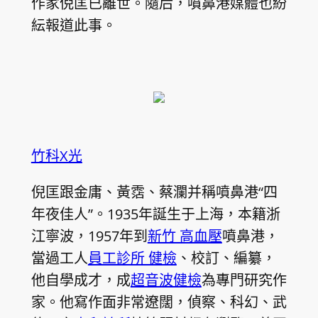
作家倪匡已離世。隨后，噴鼻港媒體也紛
紜報道此事。
竹科X光
倪匡跟金庸、黃霑、蔡瀾并稱噴鼻港“四
年夜佳人”。1935年誕生于上海，本籍浙
江寧波，1957年到
新竹 高血壓
噴鼻港，
當過工人
員工診所 健檢
、校訂、編纂，
他自學成才，成
超音波健檢
為專門研究作
家。他寫作面非常遼闊，偵察、科幻、武