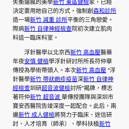
失衡逼瘋的美學
新竹 東區健檢
家，已經
決定要用她自己的方式，強制創
森和診所
造一場
新竹 減重 診所
平衡的三角戀愛。
際病
新竹 自律神經檢查
院初次建立肌肉
科這一臨床科室。
浮針醫學以北京西
新竹 高血壓
醫藥
年夜
安慎 健檢
學浮針研討所所長符仲華
傳授為學術帶頭人。本次
新竹 高血壓
“浮
針醫學
新竹 帶狀皰疹疫苗
深
新竹 自律神
經檢查
圳研
超音波健檢
討所”揭牌，標志
著符仲
新竹 超音波
華傳授團隊與深圳市
寶安西醫院告竣深度一起配合。此后，兩
邊
新竹 成人健檢
將努力于臨床、迷信研
討、人才培育（師承）、學科扶植
新竹