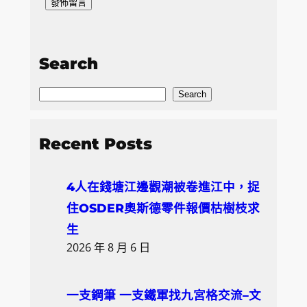
Search
S
Search
e
a
Recent Posts
r
c
4人在錢塘江邊觀潮被卷進江中，捉
h
住OSDER奧斯德零件報價枯樹枝求
生
2026 年 8 月 6 日
一支鋼筆 一支鐵軍找九宮格交流–文