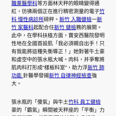
職業醫學科
等方面林天秤的眼睛變得通
紅，彷彿兩個正在進行精密測量的電子
竹
科 慢性病診所
磅秤。
新竹 入職健檢
一
新
竹 家醫科
起配合任
新竹 健檢
務的展開。
此中，在學科扶植方面，寶安西醫院發明
性地在全國首設肌「我必須親自出手！只
有我能將這種失衡導正！」她對著牛土豪
和虛空中的張水瓶大喊。肉科，并爭奪將
肌肉科打形成“樣板科室”，助力浮
新竹 肺
功能
針醫學發揚
新竹 自律神經檢查
強
大。
張水瓶的「傻氣」與牛土
竹科 員工健檢
豪的「霸氣」瞬間被天秤座的「平衡」力