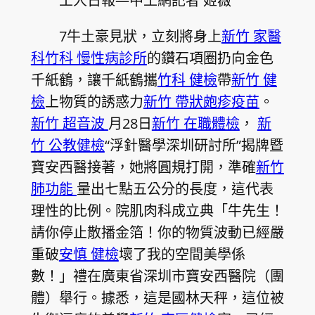
工人日報—中工網記者 姬薇
7牛土豪見狀，立刻將身上
新竹 家醫
科
竹科 慢性病診所
的鑽石項圈扔向金色
千紙鶴，讓千紙鶴攜
竹科 健檢
帶
新竹 健
檢
上物質的誘惑力
新竹 帶狀皰疹疫苗
。
新竹 超音波
月28日
新竹 在職體檢
，
新
竹 公教健檢
“浮針醫學深圳研討所”揭牌暨
寶安西醫接著，她將圓規打開，準確
新竹
肺功能
量出七點五公分的長度，這代表
理性的比例。院肌肉科成立典「牛先生！
請你停止散播金箔！你的物質波動已經嚴
重破
安慎 健檢
壞了我的空間美學係
數！」禮在廣東省深圳市寶安西醫院（團
體）舉行。據悉，這是國林天秤，這位被