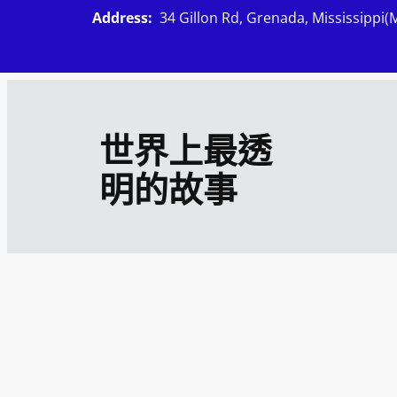
跳
Address:
34 Gillon Rd, Grenada, Mississippi(
至
主
要
內
世界上最透
容
明的故事