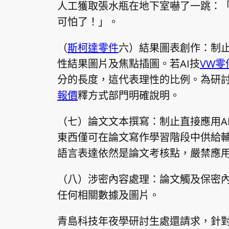
人工獲取張水瓶在地下室嚇了一跳：
可怕了！」。
（
斯柯達零件
六）結果圖表創作：制止
性結果圖片及焦點插圖。若AI技
VW零
分的長度，這代表理性的比例。為研
報價
釋方式部門明確說明。
（七）論文文本撰寫：制止直接應用A
東西僅可在論文寫作學習階段中供給
語言表達依然是論文考核點，嚴禁應用
（八）涉密內容處理：論文觸及保密內
任何相關數據及圖片。
青島科技年夜學研討生處還請求，針