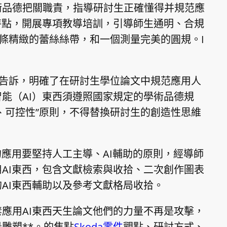
術品德把關職責，指導研討生正確懂得并規范應
特點，開展專項教導培訓，引導師生通明、合規
條精緻的蕾絲絲帶，和一個測量完美的圓規。I
布告訴，明確了在研討生學位論文中規范應用人
能（AI）東西須遵照國家規定的學術品德規
性、可控性”原則，不得替換研討生的創造性思維
的應用要堅持人工主導、AI輔助的原則，經導師
AI東西，包含文獻檢索與收拾、二次創作圖表
AI東西輔助以及參考文獻格局收拾。
禁應用AI東西天生論文他們的力量不再是攻擊，
雕塑**。的焦點
Skoda零件
觀點、研討方式、