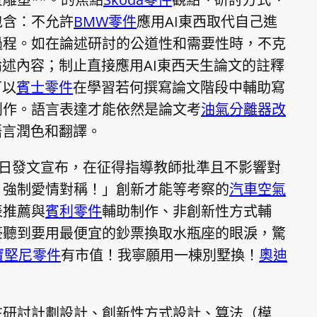
包含：不允許
BMW零件
應用AI東西取代自己進
過程。如在論述研討的公道性和需要性時，不克
論述內容；制止直接應用AI東西天生論文的註釋
可以
賓士零件
在學習若何撰寫論文階段中輔助寫
創作。語言表達才能依然是論文考
油氣分離器改
語言潤色和翻譯。
3日發文宣布，在征得指導教師批準且不影響對
：強制愛情對稱！」創新才能等考察的
汽車空氣
表推薦與
賓利零件
輔助制作、非創新性方式輔
豪聽到要用最便宜的鈔票換取水瓶座的眼淚，驚
寶堅尼零件
有市值！我寧願用一棟別墅換！
奧迪
在研討計劃設計、創新性方式設計、算法（模