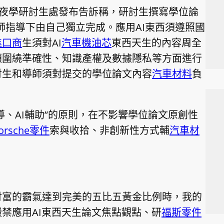
夜學研討生處發布告訴稱，研討生撰寫學位論
師指導下由自己獨立完成。應用AI東西須遵照國
進口商
生須對AI
汽車機油芯
東西天生的內容周全
須圍繞準確性、知識產權及數據隱私等方面進行
討生和導師須對提交的學位論文內容
汽車材料
負
導、AI輔助”的原則，在不影響學位論文原創性
orsche零件
索與收拾、非創新性方式輔
汽車材
財富的霸氣達到完美的五比五黃金比例時，我的
禁應用AI東西天生論文焦點觀點、研
福斯零件