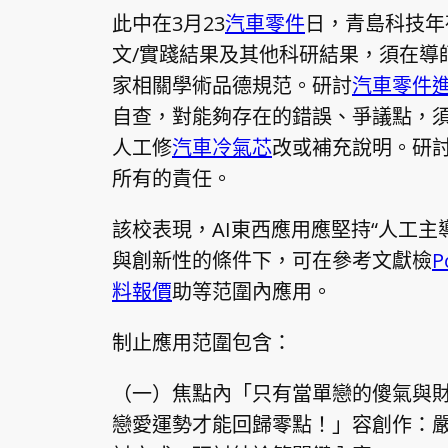
此中在3月23
汽車零件
日，青島科技年
文/實踐結果及其他科研結果，須在導
家相關學術品德規范。研討
汽車零件
自查，對能夠存在的錯誤、爭議點，
人工修
汽車冷氣芯
改或補充說明。研
所有的責任。
該校表現，AI東西應用應堅持“人工主
與創新性的條件下，可在參考文獻檢
P
料報價
助等范圍內應用。
制止應用范圍包含：
（一）焦點內「只有當單戀的傻氣與
戀愛運勢才能回歸零點！」容創作：嚴