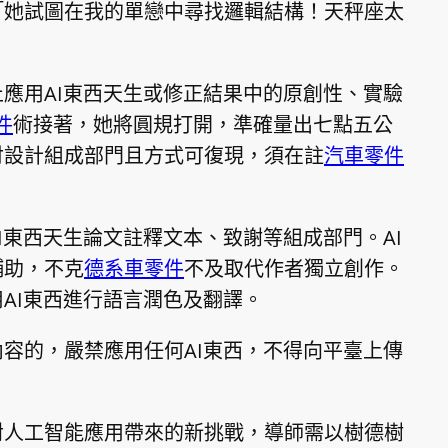
「她試圖在我的單戀中尋找邏輯結構！天秤座太
應用AI東西天生或修正結果中的原創性、實驗
件
術接著，她將圓規打開，準確量出七點五公
討設計組成部門且方式可復現，須在註
汽車零件
I東西天生論文註釋文本、致謝等組成部門。AI
輔助，不克
德系車零件
不及取代作者獨立創作。
AI東西進行語言潤色及翻譯。
容的，嚴禁應用任何AI東西，不得向平臺上傳
對人工智能應用帶來的新挑戰，導師需以樹德樹