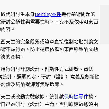
西取代研討生本身
Bentley零件
進行學術問題的
研討公道性與需要性時，不克不及依賴AI東西
的內容。
東西天生的完全段落或篇章直接復制粘貼到論文
術不端行為。防止過度依賴AI東西導致論文缺
拼湊的產物。
西進行研討計劃設計、創新性方式研發、算法
構設計、選題確定、研討（設計）意義及創新性
果討論及結論提煉等焦點環節。
西天生或改動實驗數據、統計數
保時捷零件
據、
術自己為研討（設計）主題，否則原始數據須由