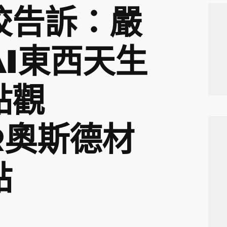
校告訴：嚴
AI東西天生
點觀
R奧斯德材
點