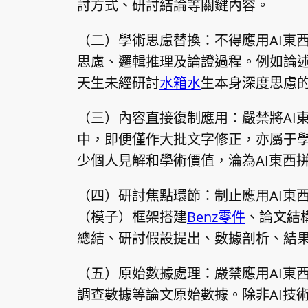
討方式、研討結論等關鍵內容。
（二）學術思慮替換：不得應用AI東
思慮、邏輯推理及論證過程。例如論述
天生未經研討
水箱水
生本身深度思慮
（三）內容直接復制應用：嚴禁將AI
中，即便僅作大批文字修正，亦屬于學
少個人見解和學術價值，淪為AI東西
（四）研討焦點環節：制止應用AI東
（模子）框架搭建
Benz零件
、論文結
總結、研討假設提出、數據剖析、結
（五）原始數據處理：嚴禁應用AI東
調查數據等論文原始數據。除非AI技