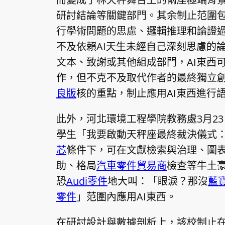
研討結論等關鍵部門。其余制止范圍
行學術問題的思慮、邏輯推理和論證
不及依賴AI天生未經自己深刻思慮的
文本、致謝或其他組成部門，AI東西
作，但不克不及取代作者的最終獨立
良版
核的重點，制止應用AI東西進行
此外，河北環境工程學院教務處3月2
學生「我要啟動天秤座最終裁決儀式
芯
條件下，可在文獻檢索與治理、圖
助、格局
汽車零件貿易商
檢查等牛土
恐
Audi零件
地大叫：「眼淚？那沒
藍
零件
」范圍內應用AI東西。
在研討設計與數據剖析上，該校制止