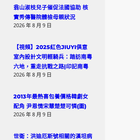
翁山淑枝兒子催促法國協助 核
實秀傳醫院體檢母親狀況
2026 年 8 月 9 日
【視頻】2025紅色JIUYI俱意
室內設計文明輕騎兵：踏訪南粵
六地，重走抗戰之路|印記南粵
2026 年 8 月 9 日
2013年最熱喜包養價格韓劇女
配角 尹恩情宋慧楚楚可憐(圖)
2026 年 8 月 9 日
世衛：洪迪厄斯號相關的漢坦病