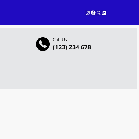
Instagram
Facebook
X
LinkedIn
Call Us
(123) 234 678