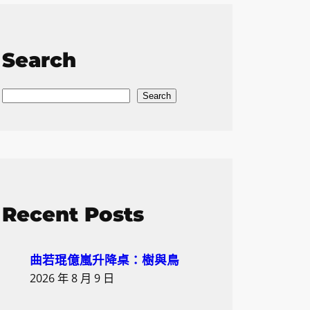
Search
S
Search
e
a
r
c
h
Recent Posts
曲若琨億嵐升降桌：樹與鳥
2026 年 8 月 9 日