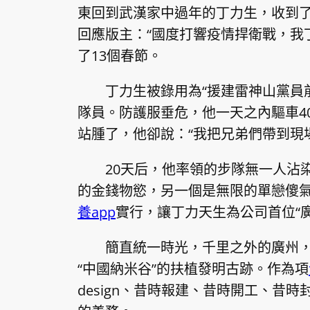
東回到武漢家中過年的丁力生，收到
回應版主：“國度打響疫情捍衛戰，我
了13個春節。
丁力生被錄用為“援建雷神山黨員
隊員。防護服垂危，他一天之內驅車40
站腫了，他卻說：“我把兄弟們帶到現
20天后，他率領的步隊無一人沾
的金錢物慾，另一個是無限的單戀傻氣
養app
實行，讓丁力天生為公司首位“
簡直統一時光，千里之外的廣州
“中國納米谷”的扶植發明古跡。作為項
design、昔時報建、昔時開工、昔時封