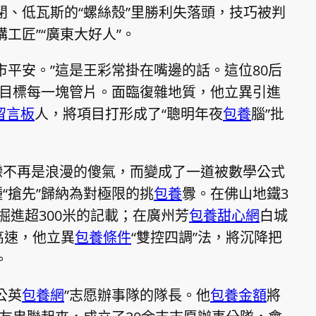
密閉、低瓦斯的“螺絲殼”里勝利失落頭，技巧被判
工匠”“廣東大好人”。
市平安。”這是王彩常掛在嘴邊的話。這位80后
項目標每一塊管片。面臨復雜地質，他立異引進
留言板
人，將項目打形成了“聰明年夜
包養
腦”批
戀不再是浪漫的傻氣，而變成了一道被數學公式
種“搶先”歸納為對極限的挑
包養
釁。在佛山地鐵3
掘進超300米的記載；在廣州芳
包養甜心網
白城
高速，他立異
包養條件
“雙控四調”法，將沉降把
。
公英
包養網
”志愿辦事隊的隊長。他
包養金額
將