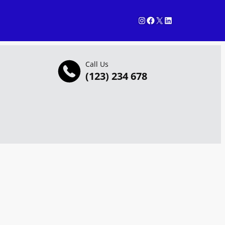
Instagram
Facebook
X
LinkedIn
Call Us
(123) 234 678