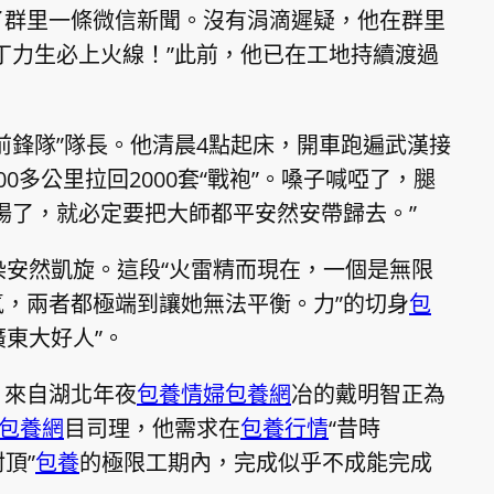
了群里一條微信新聞。沒有涓滴遲疑，他在群里
丁力生必上火線！”此前，他已在工地持續渡過
前鋒隊”隊長。他清晨4點起床，開車跑遍武漢接
0多公里拉回2000套“戰袍”。嗓子喊啞了，腿
場了，就必定要把大師都平安然安帶歸去。”
染安然凱旋。這段“火雷精而現在，一個是無限
，兩者都極端到讓她無法平衡。力”的切身
包
廣東大好人”。
，來自湖北年夜
包養情婦
包養網
冶的戴明智正為
包養網
目司理，他需求在
包養行情
“昔時
頂”
包養
的極限工期內，完成似乎不成能完成