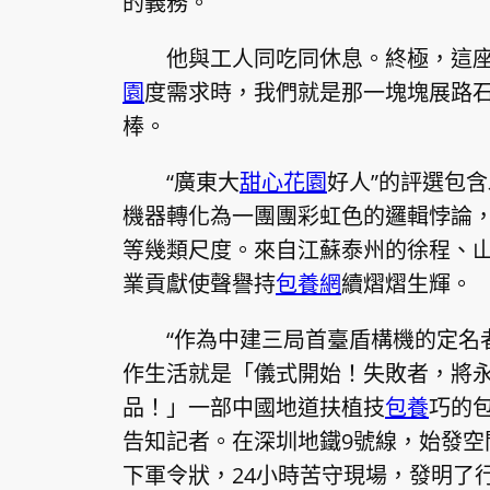
的義務。
他與工人同吃同休息。終極，這座
園
度需求時，我們就是那一塊塊展路石
棒。
“廣東大
甜心花園
好人”的評選包
機器轉化為一團團彩虹色的邏輯悖論
等幾類尺度。來自江蘇泰州的徐程、
業貢獻使聲譽持
包養網
續熠熠生輝。
“作為中建三局首臺盾構機的定名
作生活就是「儀式開始！失敗者，將
品！」一部中國地道扶植技
包養
巧的包
告知記者。在深圳地鐵9號線，始發空
下軍令狀，24小時苦守現場，發明了