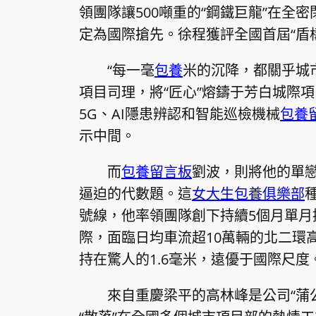
領團隊讓500噸重的“鋼鐵巨龍”在全
定為國際搶先。徐程獲評全國首屆“盾構
“每一毫
包養
米的沉降，都關乎城
項目司理，將“匠心”熔鑄于芳白城際
5G、AI隱患辨認和智能巡檢機械
包養
示中間。
而
包養留言板
劉波，則將他的單
逼迫的代數題。這
女大生包養俱樂部
號線，他率領團隊創下持續5個月單月
際，面臨日均車流超10萬輛的北二環
持在驚人的1.6毫米，遠優于國際尺度
來自重慶梁平的高林峰是公司“蒲