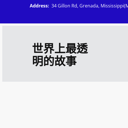
跳
Address:
34 Gillon Rd, Grenada, Mississippi(
至
主
要
內
世界上最透
容
明的故事