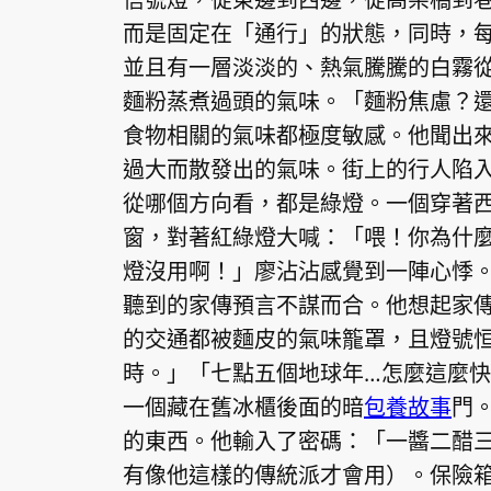
而是固定在「通行」的狀態，同時，
並且有一層淡淡的、熱氣騰騰的白霧
麵粉蒸煮過頭的氣味。「麵粉焦慮？
食物相關的氣味都極度敏感。他聞出
過大而散發出的氣味。街上的行人陷
從哪個方向看，都是綠燈。一個穿著
窗，對著紅綠燈大喊：「喂！你為什
燈沒用啊！」廖沾沾感覺到一陣心悸
聽到的家傳預言不謀而合。他想起家
的交通都被麵皮的氣味籠罩，且燈號
時。」「七點五個地球年…怎麼這麼
一個藏在舊冰櫃後面的暗
包養故事
門
的東西。他輸入了密碼：「一醬二醋
有像他這樣的傳統派才會用）。保險