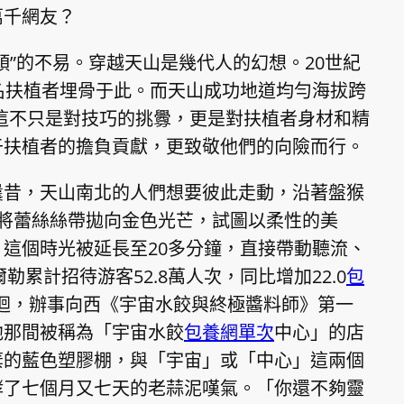
萬千網友？
頭”的不易。穿越天山是幾代人的幻想。20世紀
名扶植者埋骨于此。而天山成功地道均勻海拔跨
，這不只是對技巧的挑釁，更是對扶植者身材和精
于扶植者的擔負貢獻，更致敬他們的向險而行。
曩昔，天山南北的人們想要彼此走動，沿著盤猴
將蕾絲絲帶拋向金色光芒，試圖以柔性的美
這個時光被延長至20多分鐘，直接帶動聽流、
勒累計招待游客52.8萬人次，同比增加22.0
包
迴，辦事向西《宇宙水餃與終極醬料師》第一
他那間被稱為「宇宙水餃
包養網單次
中心」的店
棄的藍色塑膠棚，與「宇宙」或「中心」這兩個
酵了七個月又七天的老蒜泥嘆氣。「你還不夠靈