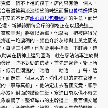
在責備一個不上進的孩子。店內只有他一個人，
混合著鐵鏽與淡淡絕望的味道而選
包養情婦
擇繞
沾不安的不是店
甜心寶貝包養網
裡的生意，而是
層恐懼。新鮮蒜頭每公斤的價格正在以超光速上
「靈魂蒜泥」將難以為繼。他拿著一把被磨得光
底撈起一坨濃稠的、顏色介於灰綠與土黃之間的
寶，每隔三小時，他就要用手指彈一下缸邊，確
，以助其在精神上達到圓滿。就在廖沾沾專注於與
始發出一些不對勁的信號。首先是聲音。街上所
斷、低沉且潮濕的「咕嚕——咕嚕——」聲。這
聲，而像是一個巨大的、消化不良的胃在哀嚎。
泥的「寧靜冥想」。他決定出去看個究竟，順手
醬秘笈》封面的皺衛生紙，塞進口袋以備不時之
景象震驚了。整條城市的主幹道上，數百個交通
巷弄口，全部變成了綠燈。它們不是交替閃爍，