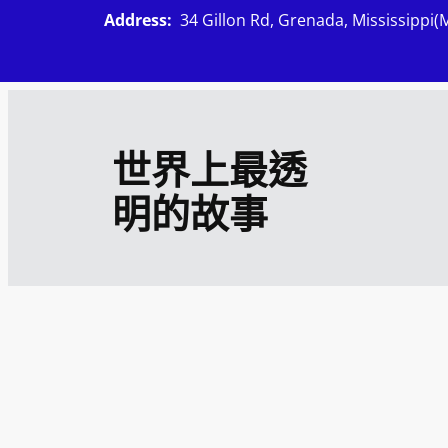
跳
Address:
34 Gillon Rd, Grenada, Mississippi(
至
主
要
內
世界上最透
容
明的故事