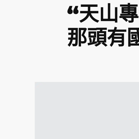
“天山
那頭有