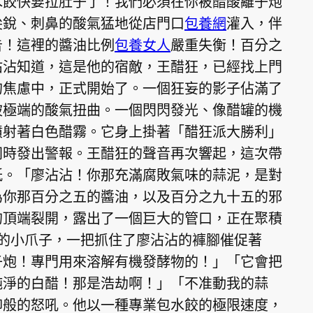
水餃快要拉肚子了！我們必須在你被醋酸離子炮
尖銳、刺鼻的酸氣猛地從店門口
包養網
灌入，伴
告！這裡的醬油比例
包養女人
嚴重失衡！百分之
沾沾知道，這是他的宿敵，王醋狂，已經找上門
的焦慮中，正式開始了。一個狂妄的影子佔滿了
被極端的酸氣扭曲。一個閃閃發光、像醋罐的機
噴射著白色醋霧。它身上掛著「醋狂派大勝利」
同時發出警報。王醋狂的聲音再次響起，這次帶
紙。「廖沾沾！你那充滿腐敗氣味的蒜泥，是對
為你那百分之五的醬油，以及百分之九十五的邪
的頂端裂開，露出了一個巨大的管口，正在聚積
尾服的小爪子，一把抓住了廖沾沾的褲腳催促著
子炮！專門用來溶解有機發酵物的！」「它會把
純淨的白醋！那是浩劫啊！」「不准動我的蒜
仰般的怒吼。他以一種專業包水餃的極限速度，