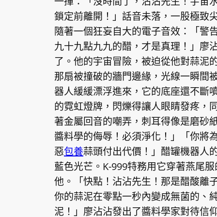
一揮：「沒時間了，沾沾先生！宇宙
鎖定前離開！」話音未落，一股極致
隨著一個狂妄自大的電子音效：「警
九十九點九九的醋，才是真理！」廖
了。他的宇宙冒險，被迫從他對蒜泥
那扇被撞破的牆門邊緣，光線一瞬間
器人緩緩漂浮進來，它的底座還不斷
的霓虹燈牌，閃爍得讓人眼睛發疼，
著金屬回音的嘲弄，刺耳得像是磨砂
醬料學的侮辱！必須淨化！」「你將
惡
包養
蒜頭付出代價！」醋罐機器人
藍色光芒。K-999特務用它穿著燕
他。「快點！沾沾先生！那是醋酸離
你的蒜泥在零點一秒內變成無菌的、
泥！」廖沾沾發出了醬料學家對待信