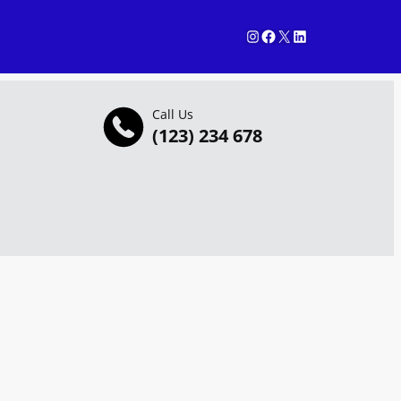
Instagram
Facebook
X
LinkedIn
Call Us
(123) 234 678