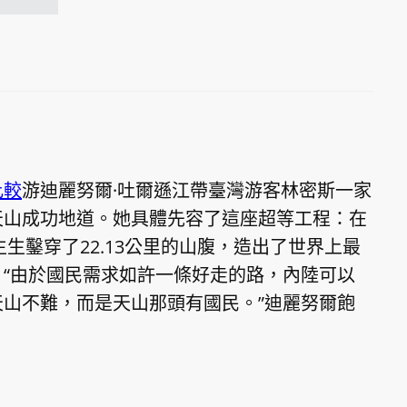
比較
游迪麗努爾·吐爾遜江帶臺灣游客林密斯一家
天山成功地道。她具體先容了這座超等工程：在
生生鑿穿了22.13公里的山腹，造出了世界上最
“由於國民需求如許一條好走的路，內陸可以
山不難，而是天山那頭有國民。”迪麗努爾飽
。