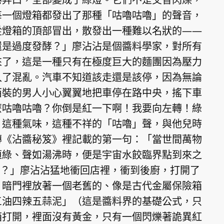
每一個燈箱都發出了那種「咕嚕咕嚕」的聲音，
從燈箱的頂部冒出，散發出一種難以名狀的——
還是過度發酵？」廖沾沾是個醬料學家，對所有
來了，這是一種只有在極度巨大的麵團因為壓力
入了混亂。汽車不知道該走還是該停，因為無論
西裝的男人小心翼翼地把車停在路中央，搖下車
麼咕嚕咕嚕？你倒是紅一下啊！我要向左轉！綠
。這種氣味，這種不祥的「咕嚕」聲，與他兒時
傳《沾醬秘笈》裡記載的第一句：「當世間萬物
恒綠、聲如湯沸時，便是宇宙水餃臨界點到來之
快？」廖沾沾猛地衝回店裡，衝到後廚，打開了
。暗門裡放著一個老舊的、像是古代金屬保險箱
三油四辣五蒜泥」（這是醬料界的基礎公式，只
箱打開，裡面沒有黃金，只有一個閃爍著詭異紅