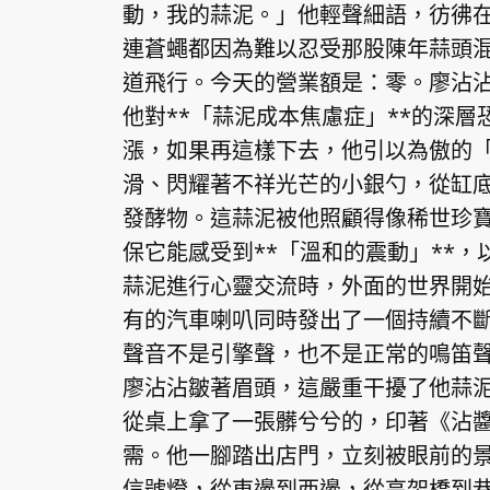
動，我的蒜泥。」他輕聲細語，彷彿
連蒼蠅都因為難以忍受那股陳年蒜頭
道飛行。今天的營業額是：零。廖沾
他對**「蒜泥成本焦慮症」**的深
漲，如果再這樣下去，他引以為傲的
滑、閃耀著不祥光芒的小銀勺，從缸
發酵物。這蒜泥被他照顧得像稀世珍
保它能感受到**「溫和的震動」**
蒜泥進行心靈交流時，外面的世界開
有的汽車喇叭同時發出了一個持續不
聲音不是引擎聲，也不是正常的鳴笛
廖沾沾皺著眉頭，這嚴重干擾了他蒜
從桌上拿了一張髒兮兮的，印著《沾
需。他一腳踏出店門，立刻被眼前的
信號燈，從東邊到西邊，從高架橋到