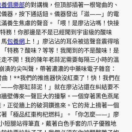
包養俱樂部
的對講機，但頂部插著一根彎曲的、
起儀器，按下通話鈕。儀器發出「滋——」的電
充滿養生焦慮的聲音。「喂！是廖沾沾嗎！快接
特級特務！你那邊是不是已經聞到宇宙級的酸味
！馬
包養網
上！」廖沾沾的耳朵被這聲音震得嗡
：「特務？酸味？等等！我聞到的不是酸味！是
在走不開！我的陳年老蒜泥需要每隔三小時的溫
99崩潰的尖叫聲，帶著濃濃的中藥味電子雜音：
彎曲！**我們的推進器快沒紅棗了！快！我們在
了——你那缸蒜泥！」就在廖沾沾還在糾結要不
的牆壁傳來一聲巨大的撞擊。一個穿著黑色燕尾
娃，正從牆上的破洞鑽進來。它的背上揹著一個
寫著「極品紅棗枸杞燃料」。「你怎麼——」廖
它的小短腿站得筆直，戴著白色手套的爪子優雅地