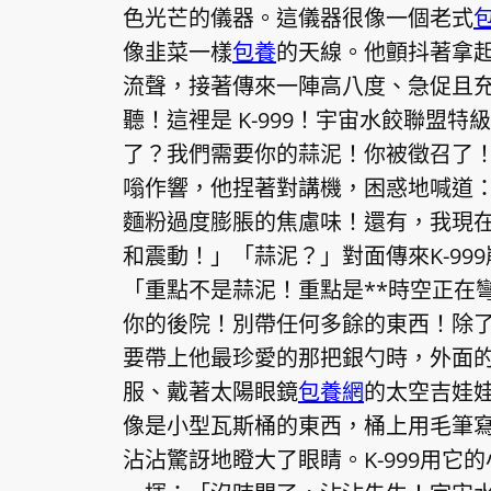
色光芒的儀器。這儀器很像一個老式
像韭菜一樣
包養
的天線。他顫抖著拿
流聲，接著傳來一陣高八度、急促且
聽！這裡是 K-999！宇宙水餃聯盟
了？我們需要你的蒜泥！你被徵召了
嗡作響，他捏著對講機，困惑地喊道
麵粉過度膨脹的焦慮味！還有，我現
和震動！」「蒜泥？」對面傳來K-9
「重點不是蒜泥！重點是**時空正在
你的後院！別帶任何多餘的東西！除
要帶上他最珍愛的那把銀勺時，外面
服、戴著太陽眼鏡
包養網
的太空吉娃
像是小型瓦斯桶的東西，桶上用毛筆
沾沾驚訝地瞪大了眼睛。K-999用