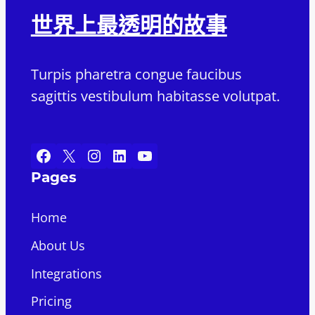
世界上最透明的故事
Turpis pharetra congue faucibus
sagittis vestibulum habitasse volutpat.
Facebook
X
Instagram
LinkedIn
YouTube
Pages
Home
About Us
Integrations
Pricing