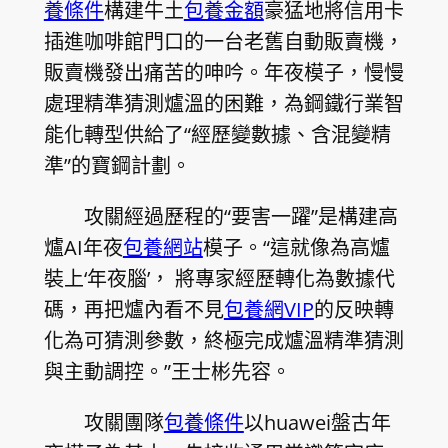
養條件
構建牛土
包養金額
豪猛地將信用卡
插進咖啡館門口的一台老舊自動販賣機，
販賣機發出痛苦的呻吟。年夜模子，慢慢
處理精準猜測爐溫的困難，為鋼鐵行業智
能化轉型供給了“經歷變數據、含混變精
準”的寶鋼計劃。
攻關經過歷程的“要害一躍”是構建高
爐AI年夜
包養網站
模子。“這就像為高爐
裝上‘年夜腦’， 將專家經歷轉化為數據代
碼，再把爐內看不見
包養網VIP
的反映轉
化為可猜測參數，終極完成爐溫精準猜測
與主動調控。”王士彬先容。
攻關團隊
包養條件
以huawei盤古年