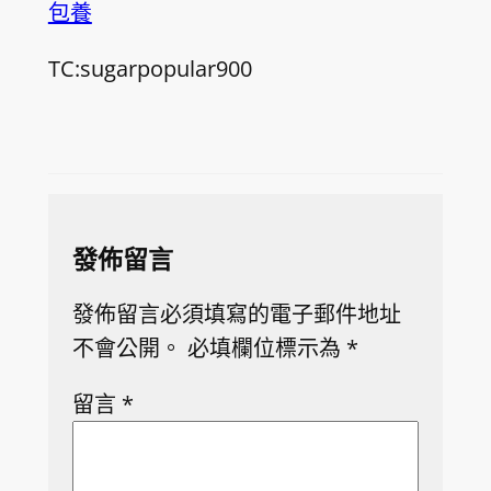
包養
TC:sugarpopular900
發佈留言
發佈留言必須填寫的電子郵件地址
不會公開。
必填欄位標示為
*
留言
*