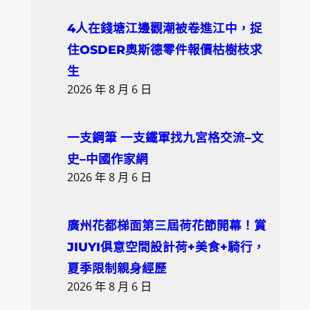
4人在錢塘江邊觀潮被卷進江中，捉
住OSDER奧斯德零件報價枯樹枝求
生
2026 年 8 月 6 日
一支鋼筆 一支鐵軍找九宮格交流–文
史–中國作家網
2026 年 8 月 6 日
廣州花都梯面第三屆荷花節開幕！賞
JIUYI俱意空間設計荷+美食+騎行，
夏季限制親身經歷
2026 年 8 月 6 日