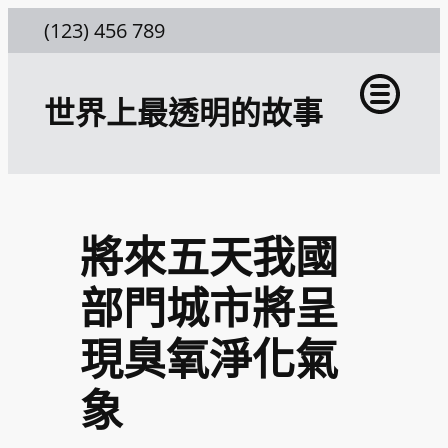
跳
(123) 456 789
至
主
世界上最透明的故事
要
內
容
將來五天我國
部門城市將呈
現臭氧淨化氣
象