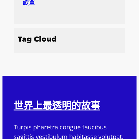
歌單
Tag Cloud
世界上最透明的故事
Turpis pharetra congue faucibus
sagittis vestibulum habitasse volutpat.