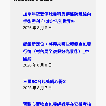
r
c
加拿年夜受傷球員科秀傳醫院體檢內
h
手術勝利 但確定告別世界杯
2026 年 8 月 8 日
鄉鎮新定位，將帶來哪些轉變查包養
行情（村落周全復興好光景③）_中
國網
2026 年 8 月 8 日
三星SC台包養網心得X
2026 年 8 月 7 日
習甜心寶物查包養網近平在安徽考核