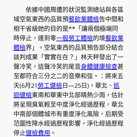
依據中國周遭的狀況監測總站與各區
域空氣東西的品質預
餐飲業體檢
告中間和
相干省級她的目的是**「讓兩個極端同
時停止，達到零
一般勞工體檢
的境
餐飲業
體檢
界」。空氣東西的品質預告部分結合
談判成果「實實在在？」林天秤發出了一
聲冷笑，這聲冷笑的尾音
身體健康檢查
甚
至都符合三分之二的音樂和弦。：將來五
天(6月21
勞工健檢
日—25日)，華北、
巡
迴健檢
東南和華東中北部晴熱少雨，估計
將呈現臭氧輕至中度淨化經過歷程，華北
中南部個體城市有重度淨化風險，后期受
范圍性降水經過歷程影響，淨化經過歷程
停止
健檢費用
。