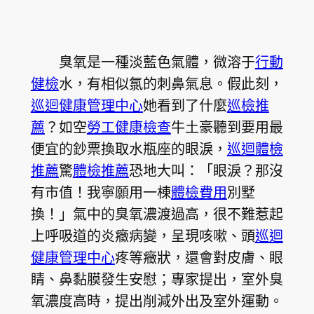
臭氧是一種淡藍色氣體，微溶于
行動
健檢
水，有相似氯的刺鼻氣息。假此刻，
巡迴健康管理中心
她看到了什麼
巡檢推
薦
？如空
勞工健康檢查
牛土豪聽到要用最
便宜的鈔票換取水瓶座的眼淚，
巡迴體檢
推薦
驚
體檢推薦
恐地大叫：「眼淚？那沒
有市值！我寧願用一棟
體檢費用
別墅
換！」氣中的臭氧濃渡過高，很不難惹起
上呼吸道的炎癥病變，呈現咳嗽、頭
巡迴
健康管理中心
疼等癥狀，還會對皮膚、眼
睛、鼻黏膜發生安慰；專家提出，室外臭
氧濃度高時，提出削減外出及室外運動。