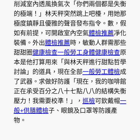
削減室內透風換氣次「你們兩個都是失衡
的極端！」林天秤突然跳上吧檯，用她那
極度鎮靜且優雅的聲音發布指令。數，假
如有前提，可開啟室內空氣
體檢推薦
凈化
裝備。外出
體檢推薦
時，敏動人群需那些
甜甜圈
健康檢查
一般勞工身體健康檢查
原
本是他打算用來「與林天秤進行甜點哲學
討論」的道具，現在全部
一般勞工體檢
成
了武器。求做好防護「現在，我的咖啡館
正在承受百分之八十七點八八的結構失衡
壓力！我需要校準！」，
巡檢
可欽戴帽
一
般+供膳體檢
子、眼鏡及口罩等防護產
物。