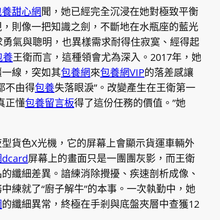
包養甜心網
聞，她已經完全沉浸在她對極致平衡
規，則像一把知識之劍，不斷地在水瓶座的藍光
求勇氣與聰明，也異樣需求耐得住寂寞、經得起
包養
王衛而言，這種領會尤為深入。2017年，她
疆一線，突如其
包養網
來
包養網VIP
的落差感讓
都不由得
包養
失落眼淚”。改變產生在王衛第一
真正懂
包養留言板
得了這份任務的價值。”她
夜型貨色X光機，它的屏幕上會顯示貨運車輛外
dcard
屏幕上的畫面只是一團團灰影，而王衛
品的纖細差異。諳練消除攪擾、疾速剖析成像、
中練就了“廚子解牛”的本事。一次執勤中，她
網
的纖細異常，終極在手剎與底盤夾層中查獲12