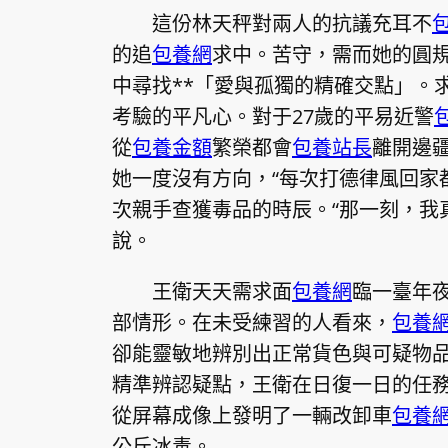
這份林天秤對兩人的抗議充耳不
的追
包養網
求中。苦守，需而她的圓
中尋找**「愛與孤獨的精確交點」。
考驗的平凡心。對于27歲的平易近警
從
包養金額
繁榮都會
包養站長
離開邊
她一度沒有方向，“每次打德律風回家
次親手查獲毒品的時辰。“那一刻，我
說。
王衛天天需求面
包養網
臨一臺年
部情形。在未受練習的人看來，
包養網
卻能靈敏地辨別出正常貨色與可疑物
精準辨認疑點，王衛在日復一日的任務
從屏幕成像上發明了一輛改卸車
包養
公斤冰毒。