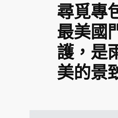
尋覓專
最美國
護，是
美的景