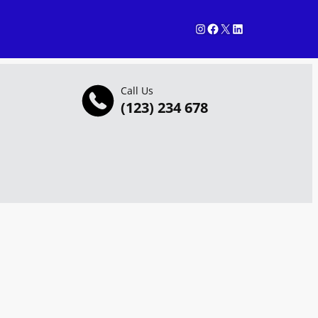
Instagram
Facebook
X
LinkedIn
Call Us
(123) 234 678