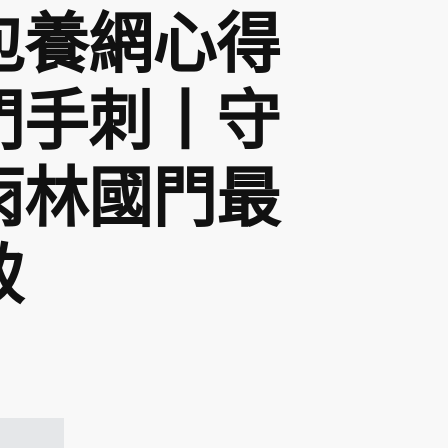
包養網心得
門手刺丨守
雨林國門最
致