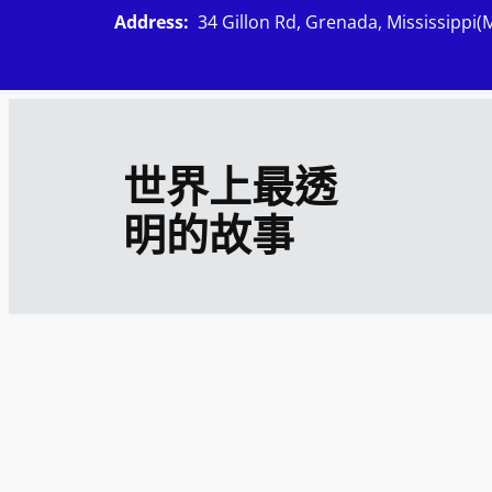
跳
Address:
34 Gillon Rd, Grenada, Mississippi(
至
主
要
內
世界上最透
容
明的故事