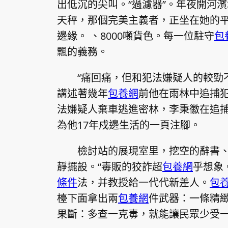
出低沉的尖叫。“過濾器”。年夜開河濱境
天秤，那個完美主義者，正坐在她的
邊緣。 、8000噸貨色。每一位駐守
包
飄的義務。
“痛回痛，但和犯法嫌疑人的較勁
講述著幾年
包養網
前他在雨林中追捕
法嫌疑人棄車逃進密林，李秉徽在追
為他17年戍邊生活的一頁注腳。
檢討站的展現室里，挖空的辭書
靜擺設。“毒販的狡詐超
包養網
乎想象
條件
法，并教授給一代代新差人。
包
檯下面拿出兩
包養網
件武器：一條精
果斷：多查一克毒，就能讓民眾少受