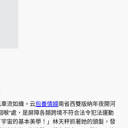
.
已車流如織。云
包養情婦
南省西雙版納年夜開河
咽喉”處，是屏障各類跨境不符合法令犯法運動
了宇宙的基本美學！」林天秤抓著她的頭髮，發