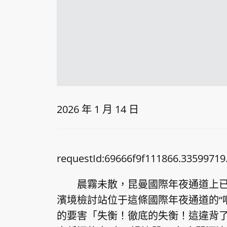
2026 年 1 月 14 日
requestId:69666f9f111866.33599719
晨霧未散，昆曼國際年夜通道上
濱境檢討站位于這條國際年夜通道的“
的要害「失衡！徹底的失衡！這違背