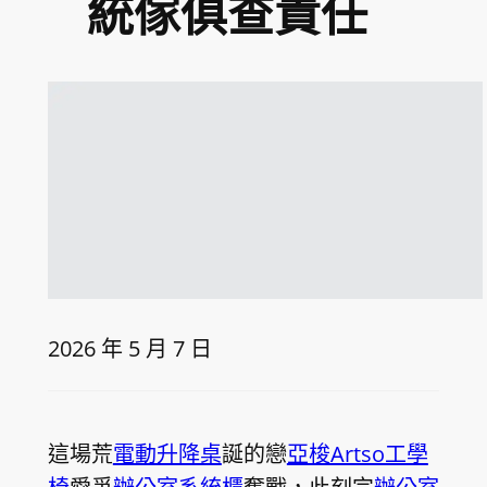
統傢俱查責任
2026 年 5 月 7 日
這場荒
電動升降桌
誕的戀
亞梭Artso工學