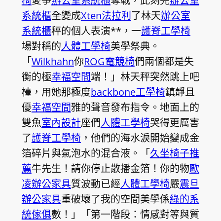
椅
愛爭
辦公室系統櫃
奪戰，此刻完
辦公室
系統櫃
全變成
Xten法拉利
了林天
辦公室
系統櫃
秤的個人表演**，一
護脊工學椅
場對稱的
人體工學椅
美學祭典。
「
Wilkhahn
你
ROG電競椅
們兩個都是失
衡的極
幸福空間
端！」林天秤突然跳上吧
檯，用她那極度
backbone工學椅
鎮靜且
優
幸福空間
雅的聲音發布指令。地面上的
雙魚
室內設計
座們
人體工學椅
哭得更厲害
了
護脊工學椅
，他們的海水淚開始變成金
箔碎片與氣泡水的混合液。「
久坐椅子推
薦
牛先生！請你停止散播金箔！你的物
歐
凌辦公家具
質波動已經
人體工學椅
嚴
震旦
辦公家具
重破壞了我的空間美學係
綠的系
統傢俱
數！」「第一階段：情感對等與質