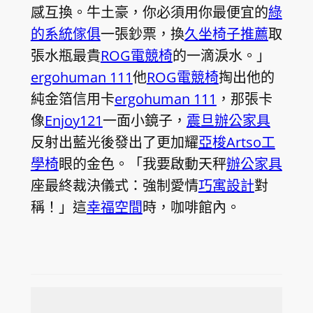
感互換。牛土豪，你必須用你最便宜的
綠
的系統傢俱
一張鈔票，換
久坐椅子推薦
取
張水瓶最貴
ROG電競椅
的一滴淚水。」
ergohuman 111
他
ROG電競椅
掏出他的
純金箔信用卡
ergohuman 111
，那張卡
像
Enjoy121
一面小鏡子，
震旦辦公家具
反射出藍光後發出了更加耀
亞梭Artso工
學椅
眼的金色。「我要啟動天秤
辦公家具
座最終裁決儀式：強制愛情
巧寓設計
對
稱！」這
幸福空間
時，咖啡館內。