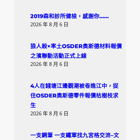
r
c
2019森和診所健檢，感謝你……
h
2026 年 8 月 6 日
狼人殺×率土OSDER奧斯德材料報價
之濱聯動活動正式上線
2026 年 8 月 6 日
4人在錢塘江邊觀潮被卷進江中，捉
住OSDER奧斯德零件報價枯樹枝求
生
2026 年 8 月 6 日
一支鋼筆 一支鐵軍找九宮格交流–文