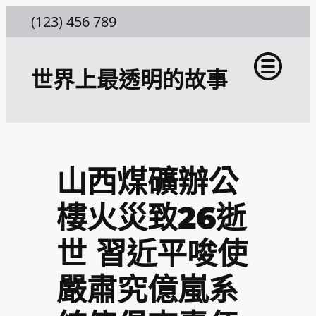
跳
(123) 456 789
至
主
世界上最透明的故事
要
內
容
山西煤礦辦公
樓火災致26逝
世 習近平唆使
嚴肅究億嵐系