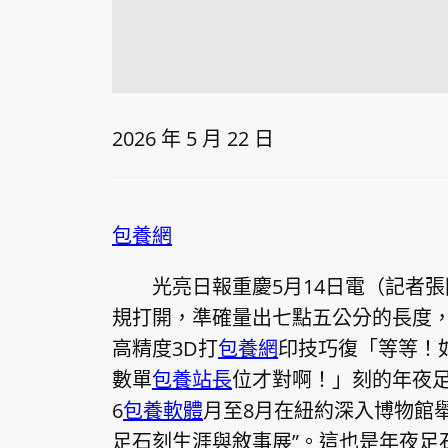
2026 年 5 月 22 日
包養網
光亮日報重慶5月14日電（記者
規打開，準確量出七點五公分的長度，
高精度3D打
包養網
印技巧復「等等！
數單
包養站長
位才對啊！」刻的年夜
6
包養軟體
月至8月在紐約深入博物館
足石刻生涯與敘事展”。這也是年夜足