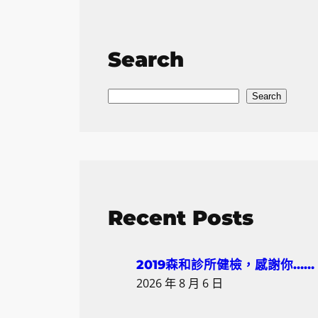
Search
S
Search
e
a
r
c
h
Recent Posts
2019森和診所健檢，感謝你……
2026 年 8 月 6 日