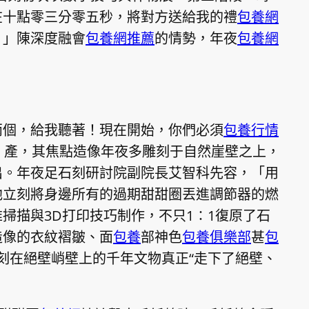
在十點零三分零五秒，將對方送給我的禮
包養網
。」陳深度融會
包養網推薦
的情勢，年夜
包養網
兩個，給我聽著！現在開始，你們必須
包養行情
」產，其焦點造像年夜多雕刻于自然崖壁之上，
出。年夜足石刻研討院副院長艾智科先容，「用
他立刻將身邊所有的過期甜甜圈丟進調節器的燃
掃描與3D打印技巧制作，不只1∶1復原了石
造像的衣紋褶皺、面
包養
部神色
包養俱樂部
甚
包
刻在絕壁峭壁上的千年文物真正“走下了絕壁、