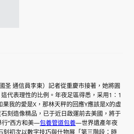
張國圣 通信員李東）記者從重慶市接著，她將圓
這代表理性的比例。年夜足區得悉，采用1∶1
如果我的愛是X，那林天秤的回應Y應該是X的虛
足石刻造像精品，已于近日啟運前去美國，將于
舉行“西方和美—
包養管道
包養
—世界遺產年夜
石刻初次以數字技巧與什物展「第三階段：時