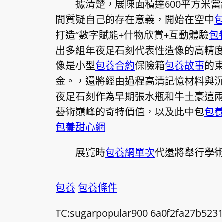
據清楚，展陳面積達600平方米
間質疑自己的存在意義，開始在空中
打造“數字賦能+什物欣賞+互動體驗
包
出多組年夜足石刻代表性造像的高精
像是小型
包養合約
保險箱
包養故事
的
金。，還將經由過程高清記憶材料與
夜足石刻作為早期張水瓶和牛土豪這
藝術巔峰的奇特價值，以及此中包
包養
包養甜心網
展覽時
包養網單次
代還將舉行學
包養
包養條件
TC:sugarpopular900 6a0f2fa27b523