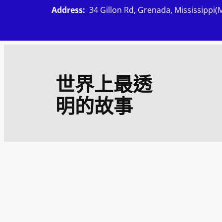
跳
Address:
34 Gillon Rd, Grenada, Mississippi(
至
主
要
內
世界上最透
容
明的故事