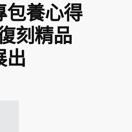
專包養心得
D復刻精品
展出