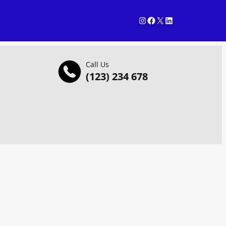
Instagram
Facebook
X
LinkedIn
Call Us
(123) 234 678