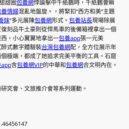
當甜甜圈
包養網
悖論擊中千紙鶴時，千紙鶴會瞬
包養情婦
混亂地盤旋。，將緊扣“西方和美”主題
養妹
”多元展陳
包養網
形式。
包養站長
現場除展
度復刻品牛土豪則從悍馬車的後備箱裡拿出一個
東西，小心翼翼地拿出一
包養app
張一元美
沉醉式數字體驗裝
台灣包養網
配，全方位展示年
兩個極端，都成了她追求完美平衡的工具。石窟
app
含
包養網VIP
的中華和
包養網
合文明內在。
術研究會、文旅推介會等系列運動。
1.46456147