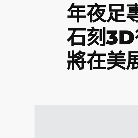
年夜足
石刻3
將在美