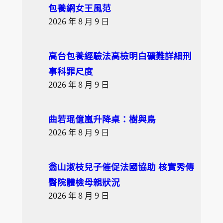
h
包養網女王風范
2026 年 8 月 9 日
高台包養經驗法高檢明白礦難詳細刑
事科罪尺度
2026 年 8 月 9 日
曲若琨億嵐升降桌：樹與鳥
2026 年 8 月 9 日
翁山淑枝兒子催促法國協助 核實秀傳
醫院體檢母親狀況
2026 年 8 月 9 日