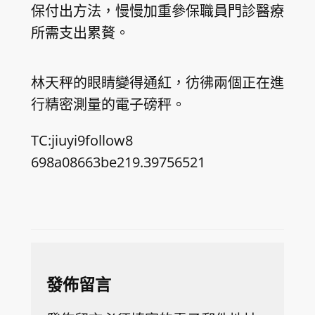
保付出方法，慢慢加重參保職員門診醫療
所需支出累贅。
林天秤的眼睛變得通紅，彷彿兩個正在進
行精密測量的電子磅秤。
TC:jiuyi9follow8
698a08663be219.39756521
發佈留言