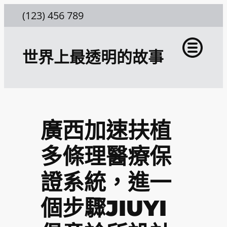
跳
(123) 456 789
至
主
世界上最透明的故事
要
內
容
廣西加速扶植
多條理醫療保
證系統，進一
個步驟JIUYI