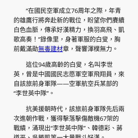
“在國民空軍成立76周年之際，年青
的雄鷹行將奔赴新的戰位，盼望你們賡續
白色血脈，傳承好漢精力，換羽高飛、凱
歌高奏！”錄像里，身著軍服的白叟，胸
前戴滿勛
無毒建材
章，聲響渾樸無力。
這位94歲高齡的白叟，名叫李世
英，曾是中國國民志愿軍空軍飛翔員，來
自該旅前身軍隊——空軍航空兵某部的
“李世英中隊”。
抗美援朝時代，該旅前身軍隊先后兩
次進朝作戰，獲得擊落擊傷敵機67架的
戰績，涌現出“李世英中隊”、韓德彩、蔣
道平、吳勝凱等一大量戰斗好漢。