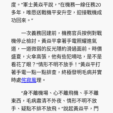
度。”軍士黃焱平說，“在機務一線任務20
多年，唯愿送戰機平安升空，迎接戰機成
功回來。”
一次義務回建前，機務官兵按例對戰
機停止檢討。黃焱平拿著手電照耀進氣
道，一道微弱的反光隱約滑過面前。時價
盛夏，火傘高張，他有些犯嘀咕，是不是
看花了眼？“情形不明不放手！”黃焱平打
著手電一點一點排查，終極發明毛病并實
時處
侘寂風
理。
“身不離機場、心不離飛機、手不離
東西，毛病肅清不外夜、情形不明不放
手、疑點不排不放飛。”說起黃焱平，門