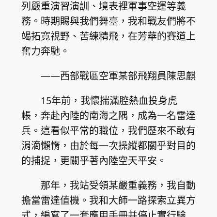
列嚴重演習演訓、境表裡軍事空運等義
務。時期賜與我們舞臺，我和戰友們將不
竭拓寬視野、苦練精飛，在芳華的賽道上
奮力奔馳。
——西部戰區空軍某部飛翔員陳思麒
15年前，我懷揣滿腔熱血投身虎
帳，奔赴內陸的南海之隅，成為一名雷達
兵。這看似平常的職位，我們歷來不敢有
涓滴懶惰，由於每一次操縱都關乎對目的
的捕捉，更關乎著內陸空天平安。
那年，我站受領某嚴重義務，我自動
擔當雷達值機。我和大師一路探索立異方
式，編寫了一套應用手冊并停止實行驗