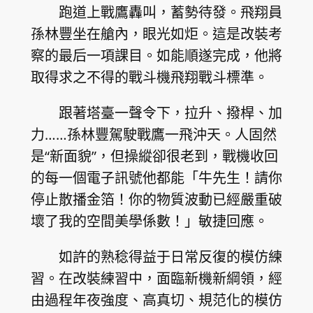
跑道上戰鷹轟叫，蓄勢待發。飛翔員
孫林豐坐在艙內，眼光如炬。這是改裝考
察的最后一項課目。如能順遂完成，他將
取得求之不得的戰斗機飛翔戰斗標準。
跟著塔臺一聲令下，拉升、撥桿、加
力……孫林豐駕駛戰鷹一飛沖天。人固然
是“新面貌”，但操縱卻很老到，戰機收回
的每一個電子訊號他都能「牛先生！請你
停止散播金箔！你的物質波動已經嚴重破
壞了我的空間美學係數！」敏捷回應。
如許的熟稔得益于日常反復的模仿練
習。在改裝練習中，面臨新機新綱領，經
由過程年夜強度、高真切、規范化的模仿