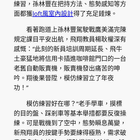
練習，孫林豐在把持方法、態勢感知等方
面都獲
loft風室內設計
得了充足錘煉。
看著跑道上孫林豐駕駛戰鷹美滿完陳
規定課目平安出航，飛翔教員楊耿權深有
感慨：“此刻的新員培訓周期延長、飛牛
土豪猛地將信用卡插進咖啡館門口的一台
老舊自動販賣機，販賣機發出痛苦的呻
吟。翔後果晉陞，模仿練習立了年夜
功！”
模仿練習好在哪？“老手學車，摸標
的目的盤、踩剎車等基本舉措都要反復操
練。可是戰機到了空中，態勢瞬息萬變，
新飛翔員的按鍵手勢要練得極熟，需求破