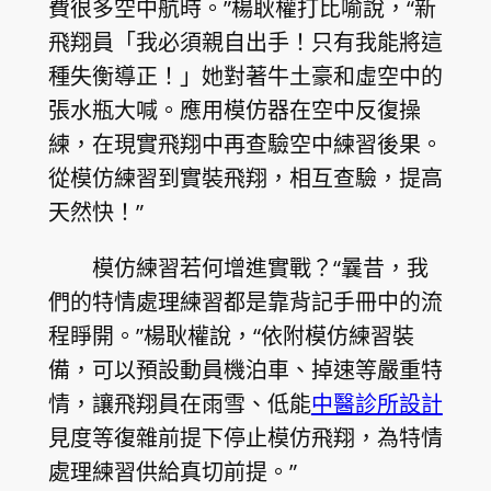
費很多空中航時。”楊耿權打比喻說，“新
飛翔員「我必須親自出手！只有我能將這
種失衡導正！」她對著牛土豪和虛空中的
張水瓶大喊。應用模仿器在空中反復操
練，在現實飛翔中再查驗空中練習後果。
從模仿練習到實裝飛翔，相互查驗，提高
天然快！”
模仿練習若何增進實戰？“曩昔，我
們的特情處理練習都是靠背記手冊中的流
程睜開。”楊耿權說，“依附模仿練習裝
備，可以預設動員機泊車、掉速等嚴重特
情，讓飛翔員在雨雪、低能
中醫診所設計
見度等復雜前提下停止模仿飛翔，為特情
處理練習供給真切前提。”