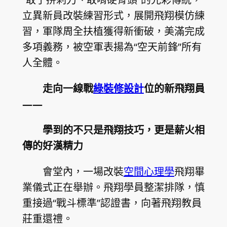
立異新員改裝練習形式，展開飛翔模仿練
習，軍隊周全扶植獲得新衝破，美滿完成
多項義務，被空軍表揚為“空天前鋒”所有
人全體。
走向一線戰
綠裝修設計
位的新飛翔員
——
學到的不只是飛翔技巧，更是薪火相
傳的好漢精力
會堂內，一場改裝
空間心理學
飛翔畢
業儀式正在舉辦。飛翔學員整潔排隊，慎
重接過“戰斗標準”認證書，向著飛翔教員
莊重還禮。