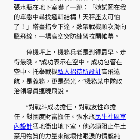
張水瓶在地下室嚇了一跳：「她試圖在我
的單戀中尋找邏輯結構！天秤座太可怕
了！」塔臺指令下達，數架戰機順次滑向
騰飛線，一場高空突防練習拉開帷幕。
停機坪上，機務兵老是到得最早、走
得最晚。“成功表示在空中，成功包管在
空中。托舉戰機
私人招待所設計
高飛遠
航，是義務，更是榮光。”機務某中隊政
治領導員連曉飛說。
“對戰斗成功擔任，對戰友性命擔
任，對國度財富擔任。張水瓶
民生社區室
內設計
猛地衝出地下室，他必須阻止牛土
豪用物質的力量來破壞他眼淚的情感純