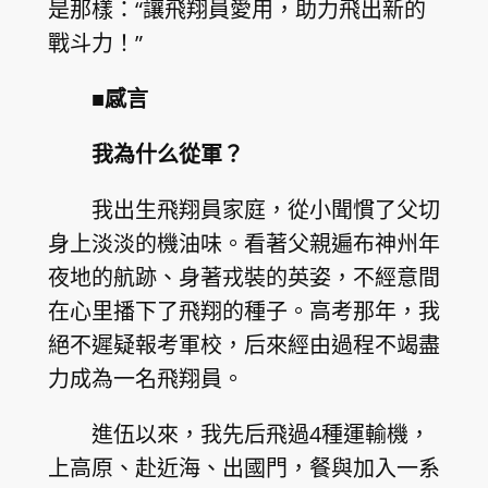
是那樣：“讓飛翔員愛用，助力飛出新的
戰斗力！”
■感言
我為什么從軍？
我出生飛翔員家庭，從小聞慣了父切
身上淡淡的機油味。看著父親遍布神州年
夜地的航跡、身著戎裝的英姿，不經意間
在心里播下了飛翔的種子。高考那年，我
絕不遲疑報考軍校，后來經由過程不竭盡
力成為一名飛翔員。
進伍以來，我先后飛過4種運輸機，
上高原、赴近海、出國門，餐與加入一系