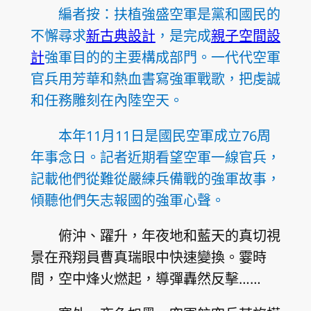
編者按：扶植強盛空軍是黨和國民的
不懈尋求
新古典設計
，是完成
親子空間設
計
強軍目的的主要構成部門。一代代空軍
官兵用芳華和熱血書寫強軍戰歌，把虔誠
和任務雕刻在內陸空天。
本年11月11日是國民空軍成立76周
年事念日。記者近期看望空軍一線官兵，
記載他們從難從嚴練兵備戰的強軍故事，
傾聽他們矢志報國的強軍心聲。
俯沖、躍升，年夜地和藍天的真切視
景在飛翔員曹真瑞眼中快速變換。霎時
間，空中烽火燃起，導彈轟然反擊……