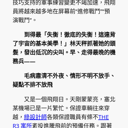
技巧支持的軍事練習變更不竭加速，飛翔
員將越來越多地在屏幕前“進修戰鬥”“預
演戰鬥”。
到得最「失衡！徹底的失衡！這違背
了宇宙的基本美學！」林天秤抓著她的頭
髮，發出低沉的尖叫。早、走得最晚的機
務兵——
毛病肅清不外夜、情形不明不放手、
疑點不排不放飛
又是一個飛翔日。天剛蒙蒙亮，塞北
某機場已是一片繁忙。保證車輛往來穿
越，
綠設計師
各類保證職員有條不
THE
R3 寓所
紊投進騰飛前的預備任務。跟著