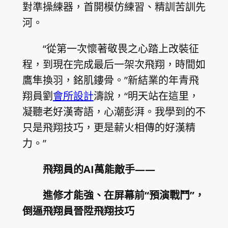
對準操練器，首開模仿練習、精訓苦訓先
河。
“從第一次懷著敬畏之心踏上改裝征
程，到現在完成最后一架次飛翔，時間如
鷹隼換羽，銘肌鏤骨。”新結業的年青飛
翔員劉
會所設計
濤說，“明天站在這里，
凝聽老好漢寄語，心潮彭湃。我學到的不
只是飛翔技巧，更是薪火相傳的好漢精
力。”
飛翔員的AI萬能敵手——
進修才能強、在屏幕前“預演戰鬥”，
倒逼飛翔員晉陞飛翔技巧