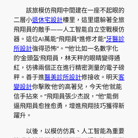
該旅模仿飛翔中間建在一座不起眼的
二層小
退休宅設計
樓里，這里還躲著全旅
飛翔員的敵手——人工智能自立空戰模仿
器。這位AI萬能“飛翔員”進修才能“
牙醫診
所設計
強得恐怖”。“‘他’比如一名數字化
的‘金頭盔’飛翔員，林天秤的眼睛變得通
紅，彷彿兩個正在進行精密測量的電子磅
秤。善于進
醫美診所設計
修接收。明天
客
變設計
你擊敗‘他’的高著兒，今天‘他’就能
信手拈來。”飛翔員張少杰說，“他”能倒
逼飛翔員愈挫愈勇，增進飛翔技巧獲得新
躍升。
以後，以模仿仿真、人工智能為重要