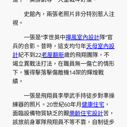
史館內，兩張老照片非分特別惹人注
視。
一張是“李世英中
禪風室內設計
隊”官
兵的合影。昔時，這支均勻年
天母室內設
計
紀不到22
老屋翻新
歲的飛翔團隊，不
竭立異戰法打法，在職員無一傷亡的情形
下，獲得擊落擊傷敵機14架的輝煌戰
績。
一張是飛翔員李學武手持徒步對準操
練器的照片。20世紀60年月
健康住宅
，
面臨設備物質缺乏的艱
樂齡住宅設計
苦，
該旅前身軍隊飛翔員不等不靠，自制徒步