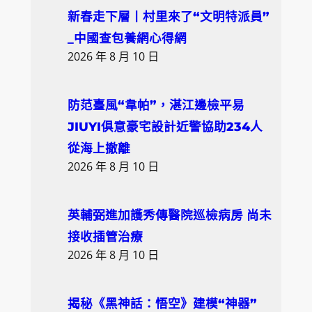
c
新春走下層丨村里來了“文明特派員”
h
_中國查包養網心得網
2026 年 8 月 10 日
防范臺風“韋帕”，湛江邊檢平易
JIUYI俱意豪宅設計近警協助234人
從海上撤離
2026 年 8 月 10 日
英輔弼進加護秀傳醫院巡檢病房 尚未
接收插管治療
2026 年 8 月 10 日
揭秘《黑神話：悟空》建模“神器”