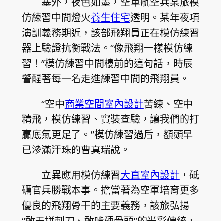
塞外，夜色如墨，空軍航空兵某旅模
仿練習中間燈火
養生住宅
透明。某年夜項
演訓義務期近，該部飛翔員正在模仿練習
器上驗證抗衡戰法。“像飛翔一樣模仿練
習！”模仿練習中間樓前的這句話，時辰
警醒著每一名走進練習中間的飛翔員。
“空中
商業空間室內設計
苦練、空中
精飛，模仿練習、實裝查驗，讓我們的打
贏底氣更足了。”模仿練習過后，額頭早
已滲滿汗珠的曹真瑞說。
立異應用模仿練習
大直室內設計
，砥
礪官兵勝戰本事。擔當著為空軍培育更多
優良的飛翔骨干的主要義務，該旅弘揚
“敢于拼刺刀、敢啃硬骨頭”的光彩傳統，