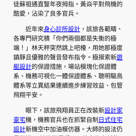
徒蘇祖通直豎年夜拇指。黃焱平對飛機的
酷愛，沾染了良多官兵。
近年來
身心診所設計
，該旅各範疇、
各專門研究積「你們兩個都是失衡的極
端！」林天秤突然跳上吧檯，用她那極度
鎮靜且優雅的聲音發布指令。極摸索新
遊
艇設計
的保證措施，場站模塊化保證體
系、機務可視化一體保證體系、聰明驅鳥
體系等立異結果連續進步練習效益、包管
飛翔平安。
眼下，該旅飛翔員正在改裝新
設計家
豪宅
機，機務官兵也在抓緊自制
日式住宅
設計
新機空中加油模仿器。大師的設法仍