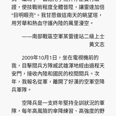
證，使技戰術程度全體晉陞，讓雷達加倍
“目明眼亮”。我甘愿做這南天的眺望塔，
用芳華和熱血守護內陸的萬里漫空。
——南部戰區空軍某雷達站二級上士
黃文志
2009年10月1日，坐在電視機前的
我，目擊閱兵方隊威武雄渾地經由過程天
安門，接收內陸和國民的校閱閱兵。次
年，我報名從軍，離開了好漢的空軍空降
兵軍隊。
空降兵是一支終年堅持全訓狀況的軍
隊，每年高風險的傘降練習、高強度的野