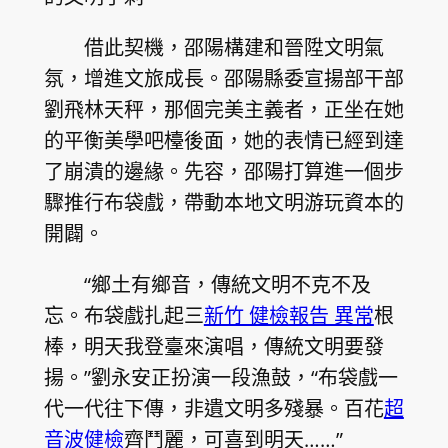
借此契機，邵陽構建和晉陞文明氣
氛，增進文旅成長。邵陽縣委宣揚部干部
劉飛林天秤，那個完美主義者，正坐在她
的平衡美學吧檯後面，她的表情已經到達
了崩潰的邊緣。先容，邵陽打算進一個步
驟推行布袋戲，帶動本地文明游玩資本的
開闢。
“鄉土有鄉音，傳統文明不克不及
忘。布袋戲扎起三
新竹 健檢報告 異常
根
棒，明天我登臺來演唱，傳統文明要發
揚。”劉永安正扮演一段漁鼓，“布袋戲一
代一代往下傳，非遺文明多殘暴。百花
超
音波健檢
齊鬥麗，可喜到明天……”