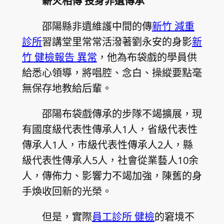
薪火相傳 投身非遺傳承
邵陽縣非遺維護中間的傳
新竹 減重
診所
習講堂里常常活潑著劉永安的身影
新
竹 健檢報告 異常
，他為布袋戲的學員供
給悉心領導，將唱腔、念白、操縱要點毫
無保存地教給后輩。
邵陽布袋戲傳承的步隊不竭擴展，現
有國度級代表性傳承人1人，省級代表性
傳承人1人，市級代表性傳承人2人，縣
級代表性傳承人5人，社會從業藝人10余
人，傳佈力、影響力不竭加強，陳舊的身
手煥收回新的光榮。
但是，實際
員工診所 健檢
的窘境不