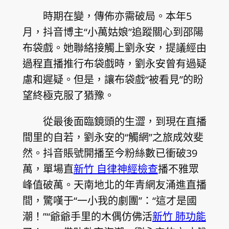
時期在變，傳佈亦需破局。本年5
月，抖音博主“小萬姑娘”追蹤關心到邵陽
布袋戲。她聯絡接觸上劉永安，提議經由
過程直播推行布袋戲時，劉永安曾有過疑
慮和遲疑。但是，讓布袋戲“被看見”的盼
望終極克服了猶豫。
從最後面臨鏡頭的生澀，到現在直播
間里的自若，劉永安的“觸網”之旅成效斐
然。抖音賬號開播至今粉絲數已衝破39
萬，單場直
新竹 自律神經檢查
播不雅眾
峰值破萬。天南地北的年青網友涌進直播
間，驚嘆于“一小我的劇團”：“這才是國
潮！”“爺爺手里的木偶仿佛活
新竹 肺功能