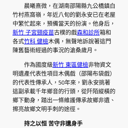
晨曦熹微，在湖南邵陽縣九公橋鎮白
竹村燕窩嶺，年近八旬的劉永安已在老屋
中繁忙起來，預備當天的扮演。他身后，
新竹 子宮頸疫苗
古樸的戲
森和診所
箱和
各式
竹科 健檢
木偶，無聲地訴說著這門
陳舊藝術經過的事況的滄桑歲月。
作為國度級
新竹 東區健檢
非物資文
明遺產代表性項目木偶戲（邵陽布袋戲）
的代表性傳承人，50年來，劉永安挑著
這副承載千年鄉音的行頭，從阡陌縱橫的
鄉下動身，踏出一條維護傳承故鄉非遺、
擦亮故鄉文明手刺的途徑。
持之以恒 苦守非遺身手