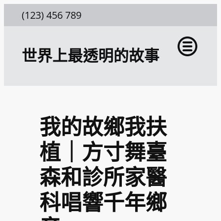
跳
(123) 456 789
至
主
世界上最透明的故事
要
內
容
我的故鄉我扶
植｜方寸舞臺
森和診所家醫
科唱響千年鄉