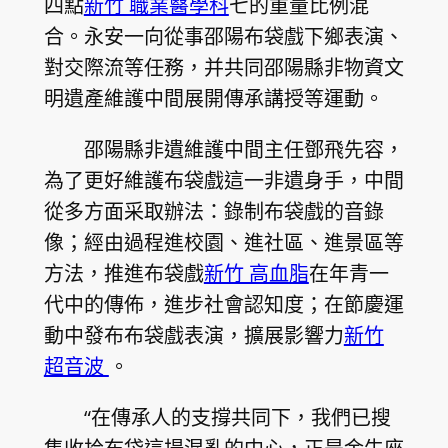
四點
新竹 職業醫學科
七的重量比例混
合。永安一向從事邵陽布袋戲下鄉表演、
對交際流等任務，并共同邵陽縣非物資文
明遺產維護中間展開傳承講授等運動。
邵陽縣非遺維護中間主任鄧飛先容，
為了更好維護布袋戲這一非遺身手，中間
從多方面采取辦法：錄制布袋戲的音錄
像；經由過程進校園、進社區、進景區等
方法，推進布袋戲
新竹 高血脂
在年青一
代中的傳佈，進步社會認知度；在節慶運
動中發布布袋戲表演，擴展影響力
新竹
超音波
。
“在傳承人的支撐共同下，我們已搜