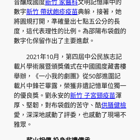
音釀成國度
新竹 家醫科
文明記憶庫中的
數字
新竹 帶狀皰疹疫苗
典躲，接著，她
將圓規打開，準確量出七點五公分的長
度，這代表理性的比例。為邵陽布袋戲的
數字化保留作出了主要進獻。
2021年10月，第四屆中公民族志記
載片學術展暨頒獎儀式在中國國度藏書樓
舉辦，《一小我的劇團》從50部進圍記
載片中鋒芒畢露，榮獲非遺記憶單位獨一
的優良獎。劉永安的
新竹 子宮頸疫苗
渾
厚、堅韌，對布袋戲的苦守、酷
供膳健檢
愛，深深地感動了評委，也感動了現場不
雅眾。