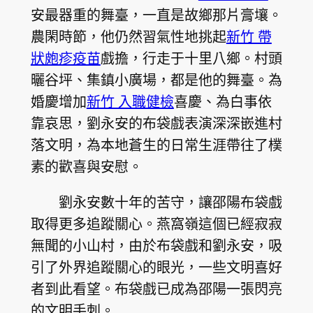
安最器重的舞臺，一直是故鄉那片膏壤。
農閑時節，他仍然習氣性地挑起
新竹 帶
狀皰疹疫苗
戲擔，行走于十里八鄉。村頭
曬谷坪、集鎮小廣場，都是他的舞臺。為
婚慶增加
新竹 入職健檢
喜慶、為白事依
靠哀思，劉永安的布袋戲表演深深嵌進村
落文明，為本地蒼生的日常生涯帶往了樸
素的歡喜與安慰。
劉永安數十年的苦守，讓邵陽布袋戲
取得更多追蹤關心。燕窩嶺這個已經寂寂
無聞的小山村，由於布袋戲和劉永安，吸
引了外界追蹤關心的眼光，一些文明喜好
者到此看望。布袋戲已成為邵陽一張閃亮
的文明手刺。