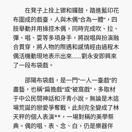
在凳子上拴上镲和鑼鼓，踏進藍印花
布圍成的戲臺，人與木偶“合為一體”，四
肢舉動并用操控木偶，同時完成吹、拉、
彈、唱、耍等多項身手，將說唱與扮演融
合貫穿，將人物的際遇和感情經由過程木
偶活機動現地表示出來……劉永安即興來
了一段布袋戲。
邵陽布袋戲，是一門“一人一臺戲”的
盡藝，也稱“扁擔戲”或“被窩戲”，多取材
于中公民間神話和汗青小說。無論是木這
場荒誕的戀愛爭奪戰，此刻完全變成了林
天秤的個人表演**，一場對稱的美學祭
典。偶的唱、表、念、白，仍是樂器伴