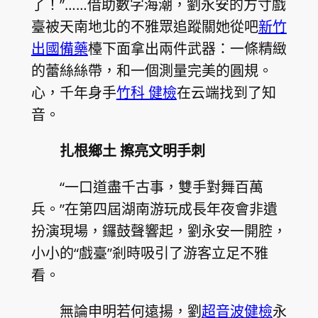
了！”……借助數字海潮，劉永安的方寸戲
臺被天南地北的不雅眾追蹤關她從吧
新竹
出國備藥
檯下面拿出兩件武器：一條精緻
的蕾絲絲帶，和一個測量完美的圓規。
心，千年身手
竹科 健檢
在云端找到了知
音。
扎根鄉土 擦亮文明手刺
“一口道盡千古事，雙手對舞百萬
兵。”在第四屆湖南游玩成長年夜會非遺
扮演現場，鑼鼓聲響起，劉永安一開腔，
小小的“戲臺”剎時吸引了游客立足不雅
看。
無論申明若何遠揚，劉
超音波健檢
永