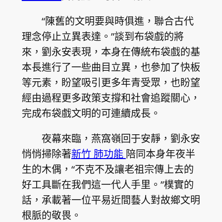
“陳舊的文明要與時俱進，聯合古代
理念停止立異表達。”談到布袋戲的將
來，劉永安表現，本身在傳統布袋戲的基
本長進行了一些曲目立異，也參加了快板
等元素，盼望吸引更多年青受眾，也盼望
經由過程更多政策支撐和社會追蹤關心，
完成布袋戲文明的可連續成長。
夜幕來臨，燕窩嶺回于安靜，劉永安
悄悄掃除著
新竹 肺功能
陪同本身年夜半
生的木偶，“不克不及讓老祖宗傳上去的
好工具斷在我們這一代人手里。”樸實的
話，承載著一位平易近間藝人對故鄉文明
根脈的敬畏。