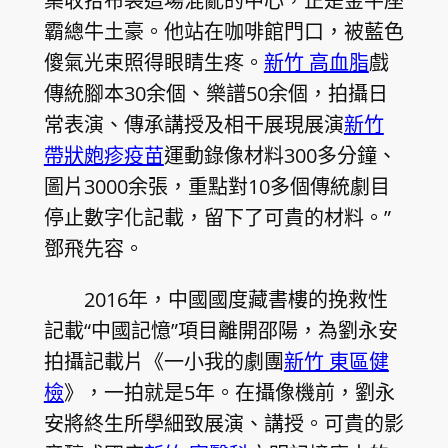
集收拾布袋這場混亂的中心，正是金牛座
霸總牛土豪。他站在咖啡館門口，被藍色
傻氣光束照得眼睛生疼。
新竹 高血脂
戲
傳統腳本30余個、樂譜50余個，拍攝日
常表演、傳承講授及相干展現展演
新竹
帶狀皰疹疫苗
運動錄像材料300多分鐘、
圖片3000余張，重點對10多個傳統劇目
停止數字化記載，留下了可貴的材料。”
鄧飛先容。
2016年，中國國度藏書樓的挽救性
記載“中國記憶”項目離開邵陽，為劉永安
拍攝記載片《一小我的劇團
新竹 東區健
檢
》，一拍就是5年。在攝像機前，劉永
安將終生所學細致展演、講授。可貴的影