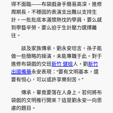
得不面臨——布袋戲身手簡易高深，進修
周期長，不穩固的表演支出難以支持生
計。一批批底本滿懷熱忱的學員，要么感
到學藝辛勞，要么迫于生計壓力選擇離
往。
談及家族傳承，劉永安坦言，孫子能
做一些簡略的操演，未能專職于此。對于
進修布袋戲的交班
新竹 健檢
人，劉
新竹
出國備藥
永安表現：“要有文明基本，還
要有恒心，可以或許享樂刻苦。”
傳承，畢竟要落在人身上。若何將布
袋戲的文明推行開來？這是劉永安一向思
慮的題目。