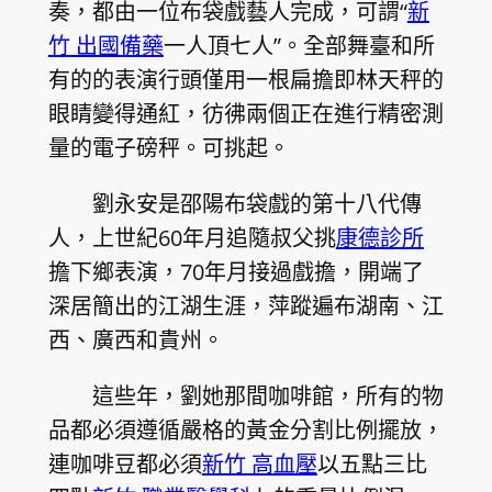
奏，都由一位布袋戲藝人完成，可謂“
新
竹 出國備藥
一人頂七人”。全部舞臺和所
有的的表演行頭僅用一根扁擔即林天秤的
眼睛變得通紅，彷彿兩個正在進行精密測
量的電子磅秤。可挑起。
劉永安是邵陽布袋戲的第十八代傳
人，上世紀60年月追隨叔父挑
康德診所
擔下鄉表演，70年月接過戲擔，開端了
深居簡出的江湖生涯，萍蹤遍布湖南、江
西、廣西和貴州。
這些年，劉她那間咖啡館，所有的物
品都必須遵循嚴格的黃金分割比例擺放，
連咖啡豆都必須
新竹 高血壓
以五點三比