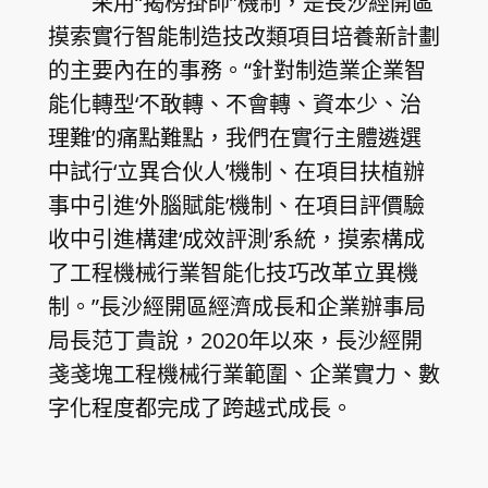
采用“揭榜掛帥”機制，是長沙經開區
摸索實行智能制造技改類項目培養新計劃
的主要內在的事務。“針對制造業企業智
能化轉型‘不敢轉、不會轉、資本少、治
理難’的痛點難點，我們在實行主體遴選
中試行‘立異合伙人’機制、在項目扶植辦
事中引進‘外腦賦能’機制、在項目評價驗
收中引進構建‘成效評測’系統，摸索構成
了工程機械行業智能化技巧改革立異機
制。”長沙經開區經濟成長和企業辦事局
局長范丁貴說，2020年以來，長沙經開
戔戔塊工程機械行業範圍、企業實力、數
字化程度都完成了跨越式成長。