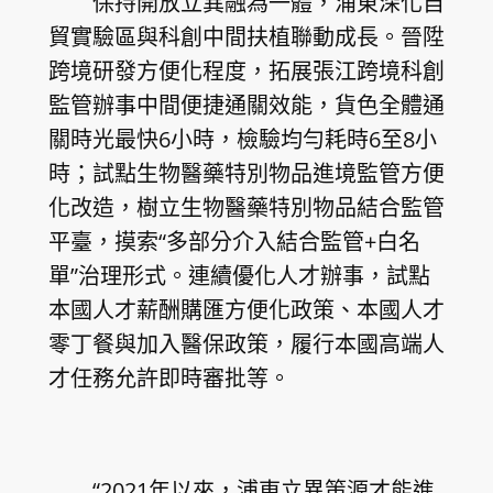
保持開放立異融為一體，浦東深化自
貿實驗區與科創中間扶植聯動成長。晉陞
跨境研發方便化程度，拓展張江跨境科創
監管辦事中間便捷通關效能，貨色全體通
關時光最快6小時，檢驗均勻耗時6至8小
時；試點生物醫藥特別物品進境監管方便
化改造，樹立生物醫藥特別物品結合監管
平臺，摸索“多部分介入結合監管+白名
單”治理形式。連續優化人才辦事，試點
本國人才薪酬購匯方便化政策、本國人才
零丁餐與加入醫保政策，履行本國高端人
才任務允許即時審批等。
“2021年以來，浦東立異策源才能進