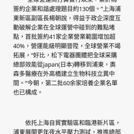
簽約企業和諧處理題目約130個。”上海浦
東新區副區長楊朝說，得益于政企深度互
動破解企業在全球運營中碰到的難點堵
點，首批簽約41家企業營業範圍增加超
40%，營運能級明顯晉陞，全球營業不竭
拓展，“好比，松下電器團體把全球采購
總部效能從japan(日本)轉移到浦東，奧
森多醫療在外高橋建立生物科技立異中
間。”今朝，第二批60余家培養企業名單
也已構成。
依托上海自貿實驗區和臨港新片區，
浦東展開更年夜水平壓力測試，推進總部