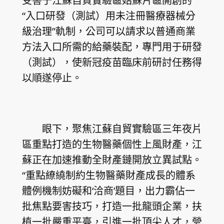
受害于江蘇自貿實驗區姑蘇片區開創的
“入口研發（測試）用未注冊醫療器械分
級治理”軌制，公司可以請求以普通商業
方法入口所需的給藥裝配，專門用于研發
（測試），使新冠疫苗臨床前研討任務得
以順遂停止。
眼下，聚焦江蘇自貿實驗區三年夜片
區重點打造的生物醫藥個性上風財產，江
蘇正在加速推動全財產鏈開放立異試點。
“重點繚繞制約生物醫藥財產成長的體系
體例機制妨礙和‘洽商’題目，出力霸佔一
批焦點要害技巧，打造一批龍頭企業，扶
植一批嚴重平臺，引進一批頂尖人才，營