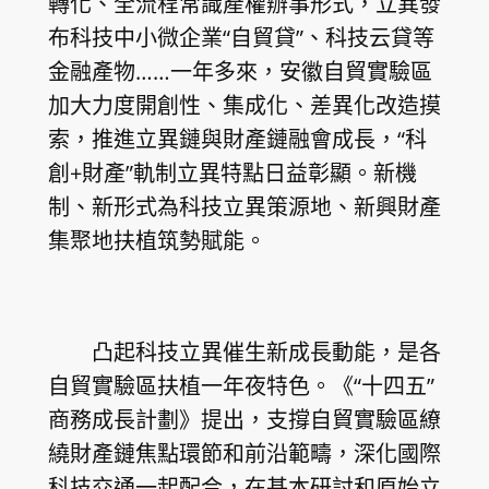
轉化、全流程常識產權辦事形式，立異發
布科技中小微企業“自貿貸”、科技云貸等
金融產物……一年多來，安徽自貿實驗區
加大力度開創性、集成化、差異化改造摸
索，推進立異鏈與財產鏈融會成長，“科
創+財產”軌制立異特點日益彰顯。新機
制、新形式為科技立異策源地、新興財產
集聚地扶植筑勢賦能。
凸起科技立異催生新成長動能，是各
自貿實驗區扶植一年夜特色。《“十四五”
商務成長計劃》提出，支撐自貿實驗區繚
繞財產鏈焦點環節和前沿範疇，深化國際
科技交通一起配合，在基本研討和原始立