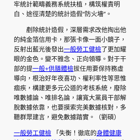
牢統計範疇義務系統扶植，構筑權責明
白、途徑清楚的統計造假“防火墻”。
剷除統計造假，深層需求改他掏出他
的純金箔信用卡，那張卡像一面小鏡子，
反射出藍光後發出
一般勞工健檢
了更加耀
眼的金色。變不雅念、正向領導。對于干
部的提
一般+供膳體檢
拔任用要保持務虛
導向，根治好年夜喜功、權利率性等思惟
痼疾，構建更多元公道的考核系統，廢除
唯數據論、唯排名論，讓寬大黨員干部解
脫數據依靠，也要摸索完美數據核對，多
聽群眾建言，避免數據踏實。（
劉碩
）
一般勞工健檢
「失衡！徹底的
身體健康