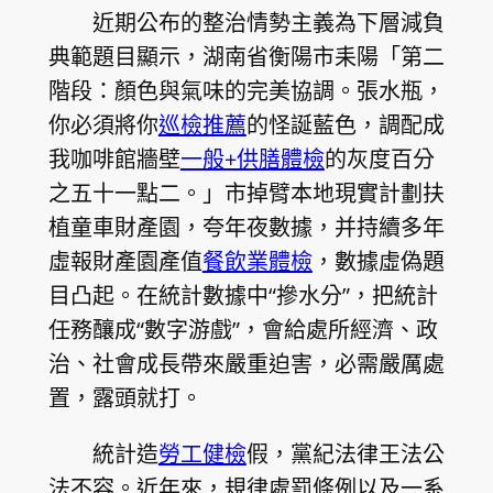
近期公布的整治情勢主義為下層減負
典範題目顯示，湖南省衡陽市耒陽「第二
階段：顏色與氣味的完美協調。張水瓶，
你必須將你
巡檢推薦
的怪誕藍色，調配成
我咖啡館牆壁
一般+供膳體檢
的灰度百分
之五十一點二。」市掉臂本地現實計劃扶
植童車財產園，夸年夜數據，并持續多年
虛報財產園產值
餐飲業體檢
，數據虛偽題
目凸起。在統計數據中“摻水分”，把統計
任務釀成“數字游戲”，會給處所經濟、政
治、社會成長帶來嚴重迫害，必需嚴厲處
置，露頭就打。
統計造
勞工健檢
假，黨紀法律王法公
法不容。近年來，規律處罰條例以及一系