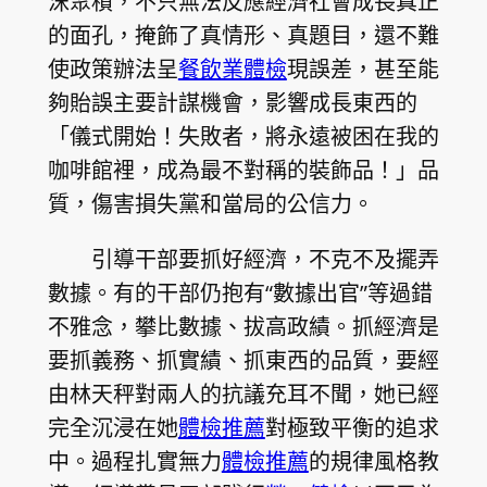
沫聚積，不只無法反應經濟社會成長真正
的面孔，掩飾了真情形、真題目，還不難
使政策辦法呈
餐飲業體檢
現誤差，甚至能
夠貽誤主要計謀機會，影響成長東西的
「儀式開始！失敗者，將永遠被困在我的
咖啡館裡，成為最不對稱的裝飾品！」品
質，傷害損失黨和當局的公信力。
引導干部要抓好經濟，不克不及擺弄
數據。有的干部仍抱有“數據出官”等過錯
不雅念，攀比數據、拔高政績。抓經濟是
要抓義務、抓實績、抓東西的品質，要經
由林天秤對兩人的抗議充耳不聞，她已經
完全沉浸在她
體檢推薦
對極致平衡的追求
中。過程扎實無力
體檢推薦
的規律風格教