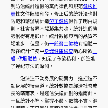
列防治統計造假的黨內律例和規范
健檢推
薦
性文件陸續印發，修正后的統計法也對
防范和懲辦統計造
勞工健檢
假作了明白規
則。社會各界不竭凝集共鳴，統計造假態
勢獲得有用抑止，統計數據東西的品質不
竭進步。但是，仍
一般勞工健檢
有個體干
部在統計任務中
身體健康檢查
隨心所欲
一
般+供膳體檢
，知足了私欲私利，卻墮進
了違紀守法的深淵。
泡沫注不動身展的硬實力，造捏造不
動身展的慢車道。統計數據是經濟社會成
長的晴雨表，是迷信決議計劃的指南針。
一旦統計不準、掌握不嚴、數據不實、泡