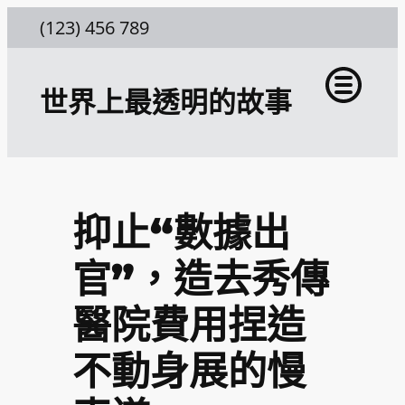
跳
(123) 456 789
至
主
世界上最透明的故事
要
內
容
抑止“數據出
官”，造去秀傳
醫院費用捏造
不動身展的慢