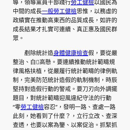
導，領導黨員干部踐行
勞工健檢
以國民為
中間的成長
一般勞工健檢
思惟，以務虛的
政績實在推動高東西的品質成長，如許的
成長結果才扎實可連續、真正惠及國民群
眾。
剷除統計造
身體健康檢查
假，要從嚴
整治、白高懸。要連續推動統計範疇規
律風格扶植，從嚴履行統計範疇的律例軌
制，完美防范統計造假的軌制機制，時辰
堅持對造假行動的警戒。要刀刃向外調擺
題目，對統計範疇迎風違紀守法的行動
“零
勞工健檢
容忍”，發明一路、查處一路
此刻，她看到了什麼？，立行立改、查深
查透，也要以案為鑒、以案促治。抓緊抓