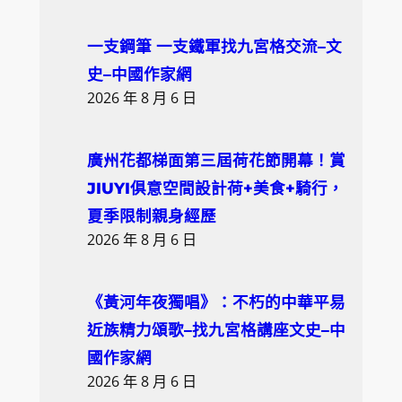
r
c
一支鋼筆 一支鐵軍找九宮格交流–文
h
史–中國作家網
2026 年 8 月 6 日
廣州花都梯面第三屆荷花節開幕！賞
JIUYI俱意空間設計荷+美食+騎行，
夏季限制親身經歷
2026 年 8 月 6 日
《黃河年夜獨唱》：不朽的中華平易
近族精力頌歌–找九宮格講座文史–中
國作家網
2026 年 8 月 6 日