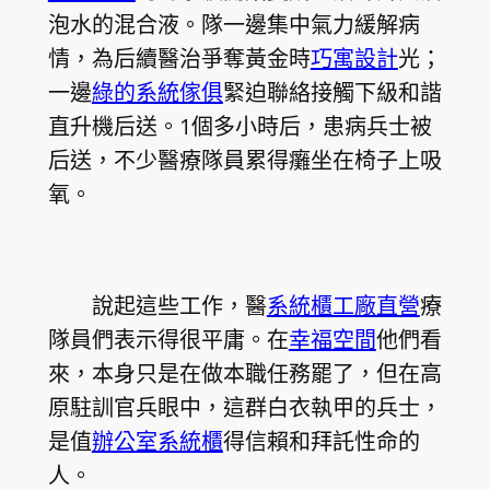
泡水的混合液。隊一邊集中氣力緩解病
情，為后續醫治爭奪黃金時
巧寓設計
光；
一邊
綠的系統傢俱
緊迫聯絡接觸下級和諧
直升機后送。1個多小時后，患病兵士被
后送，不少醫療隊員累得癱坐在椅子上吸
氧。
說起這些工作，醫
系統櫃工廠直營
療
隊員們表示得很平庸。在
幸福空間
他們看
來，本身只是在做本職任務罷了，但在高
原駐訓官兵眼中，這群白衣執甲的兵士，
是值
辦公室系統櫃
得信賴和拜託性命的
人。