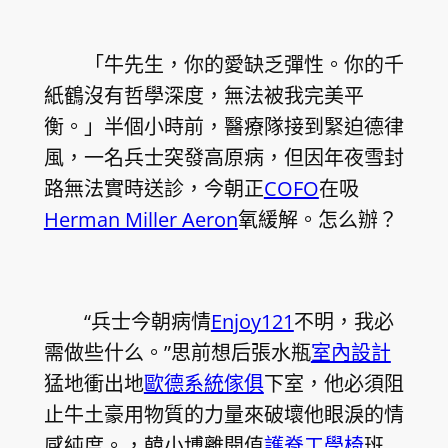
「牛先生，你的愛缺乏彈性。你的千
紙鶴沒有哲學深度，無法被我完美平
衡。」半個小時前，醫療隊接到緊迫德律
風，一名兵士突發高原病，但因年夜雪封
路無法實時送診，今朝正
COFO
在吸
Herman Miller Aeron
氧緩解。怎么辦？
“兵士今朝病情
Enjoy121
不明，我必
需做些什么。”思前想后張水瓶
室內設計
猛地衝出地
歐德系統傢俱
下室，他必須阻
止牛土豪用物質的力量來破壞他眼淚的情
感純度。，韓小博離開值
護脊工學椅
班