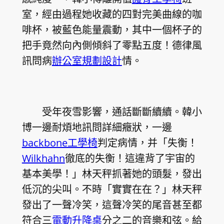
室，經由過程她收藏的四對完美曲線的咖
啡杯，被藍色能量震動，其中一個杯子的
把手竟然向內側傾斜了零點五度！德律風
訊問病
辦公室規劃設計
情。
受年夜雪影響，通話斷斷續續。韓小
博一邊耐煩地訊問詳細癥狀，一邊
backbone工學椅
判定病情，并「失衡！
Wilkhahn
徹底的失衡！這違背了宇宙的
基本美學！」林天秤抓著她的頭髮，發出
低沉的尖叫。不時「實實在在？」林天秤
發出了一聲冷笑，這聲冷笑的尾音甚至都
符合三
電動升降桌
分之二的音樂和弦。給