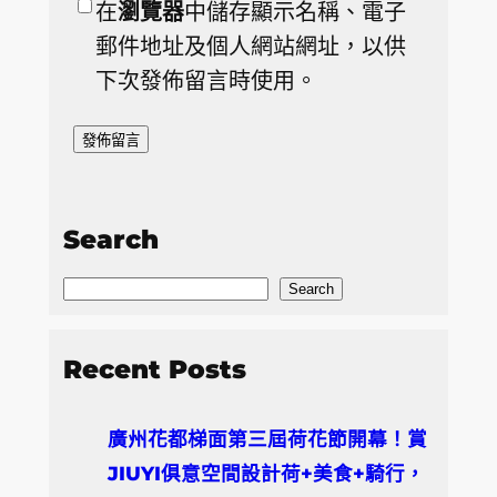
在
瀏覽器
中儲存顯示名稱、電子
郵件地址及個人網站網址，以供
下次發佈留言時使用。
Search
S
Search
e
a
Recent Posts
r
c
廣州花都梯面第三屆荷花節開幕！賞
h
JIUYI俱意空間設計荷+美食+騎行，