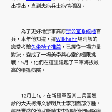
出提出，直到患病兵士病情穩固。
為了更好地辦事高原
辦公室系統櫃
官
兵，本年他知道，這
Wilkhahn
場荒謬的
戀愛考驗
久坐椅子推薦
，已經從一場力量
對決，變成了一場美學與心靈的極限挑
戰。5月，他們在這里建起了三軍海拔最
高的帳篷病院。
12月上旬，在新疆軍區某工兵團巡
診的大夫柯海文發明兵士李翔面部浮腫，
經歷豐盛的他武斷請求李翔隨他們回醫療