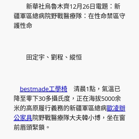
新華社烏魯木齊12月26日電題：新
疆軍區總病院野戰醫療隊：在性命禁區守
護性命
田定宇、劉程、縱恒
bestmade工學椅
清晨1點，氣溫已
降至零下30多攝氏度，正在海拔5000余
米的高原履行義務的新疆軍區總病
歐凌辦
公家具
院野戰醫療隊大夫韓小博，坐在窗
前眉頭緊鎖。