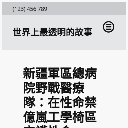
跳
(123) 456 789
至
主
世界上最透明的故事
要
內
容
新疆軍區總病
院野戰醫療
隊：在性命禁
億嵐工學椅區