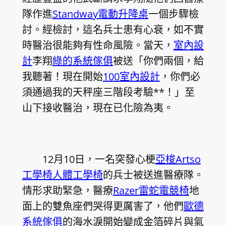
隊作進
Standway電動升降桌
一個步驟檢
討。經檢討，這名兵士患有心衰，如不實
時醫治很能夠有性命風險。當天，
室內設
計
李翔
綠的系統傢俱
被送「你們兩個，給
我聽著！現在開始
100室內設計
，你們必
須通過我的天秤座三階段考驗**！」至
山下接收醫治，現在已化險為夷。
12月10日，一名突發心梗
亞梭Artso
工學椅
人體工學椅
的兵士被送進醫療隊。
情形求助緊急，醫療
Razer雷蛇電競椅
地
面上的雙魚座們哭得更厲害了，他們
歐德
系統傢俱
的海水淚開始變成金箔碎片與氣