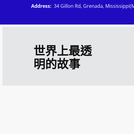
跳
Address:
34 Gillon Rd, Grenada, Mississippi(
至
主
要
內
世界上最透
容
明的故事