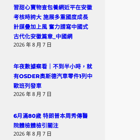
習甜心寶物查包養網近平在安徽
考核時誇大 施展多重國度成長
計謀疊加上風 奮力譜寫中國式
古代化安徽篇章_中國網
2026 年 8 月 7 日
年夜數據察看｜不到半小時，就
有OSDER奧斯德汽車零件1列中
歐班列發車
2026 年 8 月 7 日
6月滿80歲 特朗普本周秀傳醫
院體檢體檢引關注
2026 年 8 月 7 日