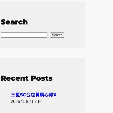
Search
S
Search
e
a
r
c
h
Recent Posts
三星SC台包養網心得X
2026 年 8 月 7 日