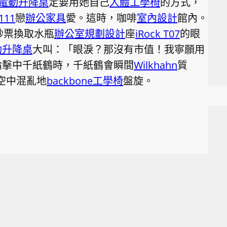
te電動升降桌
定要用她自己
人體工學椅
的方式，
111
戀
辦公家具
愛。這時，咖啡
室內設計
館內。
鈔票換取水瓶
辦公室規劃設計
座
iRock T07
的眼
動升降桌
大叫：「眼淚？那沒有市值！我寧願用
論擊中千紙鶴時，千紙鶴會瞬間
Wilkhahn
質
空中混亂地
backbone工學椅
盤旋。