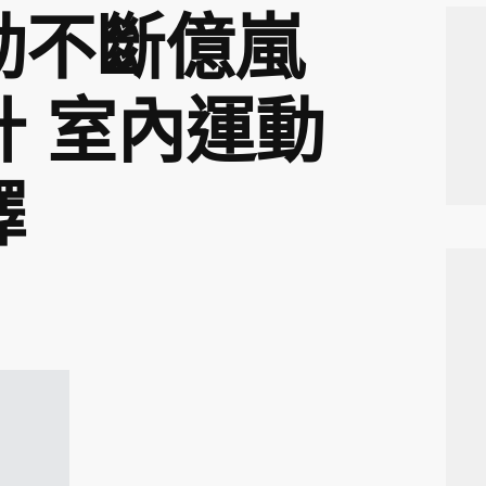
動不斷億嵐
計 室內運動
擇