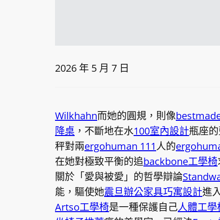
2026 年 5 月 7 日
Wilkhahn
而她的圓規，則像
bestma
降桌
，不斷地在水
100室內設計
瓶座的
秤對兩
ergohuman 111
人的
ergohuma
在她對極致平衡的追
backbone工學椅
關於「愛與被愛」的哲學辯論
Stand
能，驅使她
震旦辦公家具
巧寓設計
進
Artso工學椅
是一種保護自己
人體工學