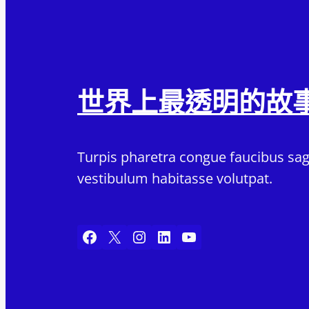
世界上最透明的故
Turpis pharetra congue faucibus sagi
vestibulum habitasse volutpat.
Facebook
X
Instagram
LinkedIn
YouTube