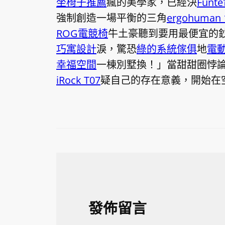
坐椅子推薦
瘋的美學家，已經決
Fun
強制創造一場平衡的三角
ergohuman 
ROG電競椅
牛土豪聽到要用最便宜的
巧寓設計
淚，驚恐
綠的系統傢俱
地
電
幸福空間
一棟別墅換！」當甜甜圈悖
iRock T07
疑自己的存在意義，開始在
發佈留言