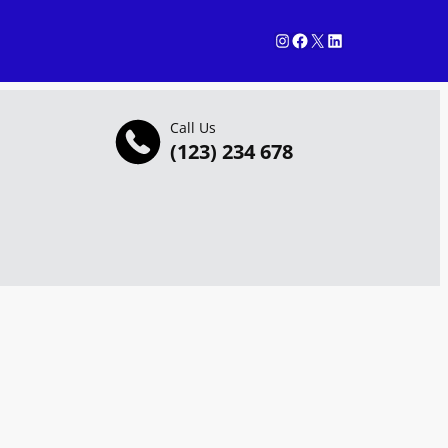
Instagram
Facebook
X
LinkedIn
Call Us
(123) 234 678