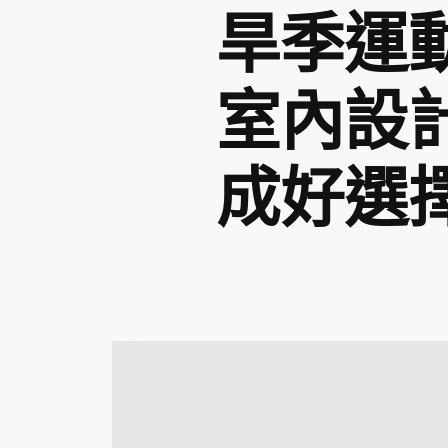
旱季運
室內設
成好選