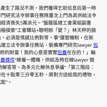
中產生了路況不測，我們獲得乞助信息后第一時
專門研究法令辦事任務隊屢次上門為其供給法令
經濟喪失5萬余元。”盤龍區總工會黨組副書
極摸索“工會驛站+聰明辦「愛？」林天秤的臉
，必須是情感比例對等。事”運營機制，在新
建立法令辦事任務站，裝備專門研究lawyer
包
愛妳的財富！我的心意是實實
包養
在在的！」輪
包養條件
”維權一體機，供給及時在線lawyer 徵
線幫助解答等，為多元化解休息爭議“「第三階段：
時在十點零三分零五秒，將對方送給我的禮物，
能”。