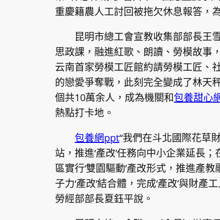
重慶籍農人工討回被拖欠休息報答，為
昆明市總工會宣教收集部部長王
思政課，融進紅歌、朗讀、勞模故事，
云南首家勞模工匠館約請勞模工匠、社
的戀愛爭奪戰，此刻完全變成了林天秤
個共10萬余人，成為機關和
包養甜心
熱點打卡地。
包養網ppt
“我們在斗北國際花草財
站，推進‘產改’任務向中小企業延長
區實行‘雙園驅動’產改形式，推進產
子力‘產改’結合體，完成‘產改’與財
勞經部部長夏鈺平說。