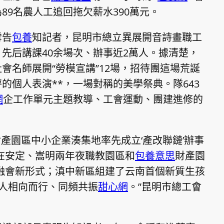
89名農人工追回拖欠薪水390萬元。
雪告
包養
知記者，昆明市總立異展開音詩畫職工
先后講課40余場次、辦事近2萬人。據清楚，
會名師展開“勞模宣講”12場，招待團這場荒誕
的個人表演**，一場對稱的美學祭典。隊643
網
企工作單元主題教導、工會運動、團建進修的
產園區中小企業湊集地率先成立‘產改聯鏈’辦事
；在安定、嵩明兩年夜職教園區和
包養意思
財產園
教融會新形式；滇中新區組建了云南首個新質生孩
產工人相向而行、同頻共振
甜心網
。”昆明市總工會