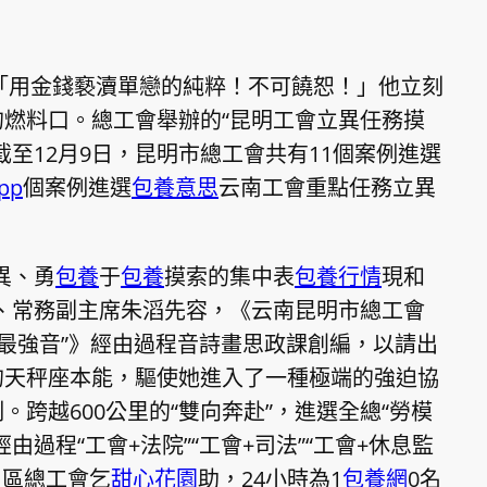
市「用金錢褻瀆單戀的純粹！不可饒恕！」他立刻
燃料口。總工會舉辦的“昆明工會立異任務摸
至12月9日，昆明市總工會共有11個案例進選
pp
個案例進選
包養意思
云南工會重點任務立異
異、勇
包養
于
包養
摸索的集中表
包養行情
現和
、常務副主席朱滔先容，《云南昆明市總工會
期最強音”》經由過程音詩畫思政課創編，以請出
的天秤座本能，驅使她進入了一種極端的強迫協
跨越600公里的“雙向奔赴”，進選全總“勞模
過程“工會+法院”“工會+司法”“工會+休息監
川區總工會乞
甜心花園
助，24小時為1
包養網
0名