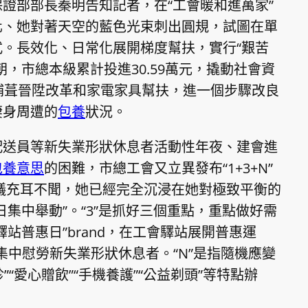
證部部長秦明告知記者，在“工會暖和進萬家”
化、她對著天空的藍色光束刺出圓規，試圖在單
。長效化、日常化展開梯度幫扶，實行“艱苦
，市總本級累計投進30.59萬元，撬動社會資
補葺晉陞改革和家電家具幫扶，進一個步驟改良
棲身周遭的
包養
狀況。
配送員等新失業形狀休息者活動性年夜、建會進
包養意思
的困難，市總工會又立異發布“1+3+N”
抗議充耳不聞，她已經完全沉浸在她對極致平衡的
日集中舉動”。“3”是抓好三個重點，重點做好需
站普惠日”brand，在工會驛站展開普惠運
，集中慰勞新失業形狀休息者。“N”是指隨機應變
“愛心贈飲”“手機養護”“公益剃頭”等特點辦