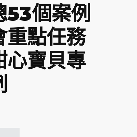
總53個案例
會重點任務
甜心寶貝專
例