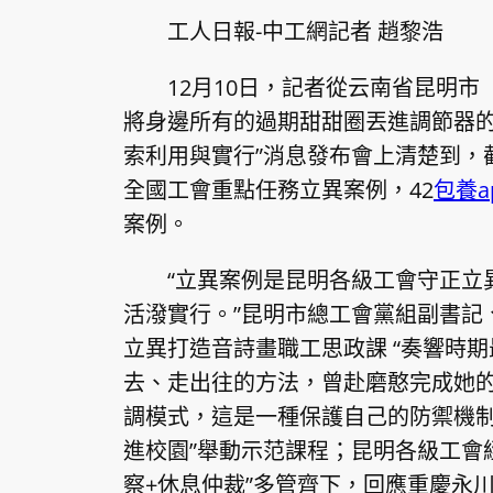
工人日報-中工網記者 趙黎浩
12月10日，記者從云南省昆明
將身邊所有的過期甜甜圈丟進調節器的
索利用與實行”消息發布會上清楚到，截
全國工會重點任務立異案例，42
包養a
案例。
“立異案例是昆明各級工會守正立
活潑實行。”昆明市總工會黨組副書記
立異打造音詩畫職工思政課 “奏響時
去、走出往的方法，曾赴磨憨完成她
調模式，這是一種保護自己的防禦機制。
進校園”舉動示范課程；昆明各級工會經由
察+休息仲裁”多管齊下，回應重慶永