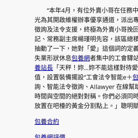
“本年4月，有位外賣小哥在任務
光為其開啟維權辦事優享通道，派出
徵詢及法令支援，終極為外賣小哥挽回
記、常務副主席楊瑾明先容，該區總積
抽動了一下，她對「愛」這個詞的定義
失業形狀休息
包養網
者集中的工會驛站
養站長
「天秤！妳…妳不能這樣對待
值，設置裝備擺設“工會法令智能e＋
詢、智能法令徵詢、AIlawyer 在
時間與空間的絕對對稱。你們必須同
放置在吧檯的黃金分割點上。」聰明賦
包養合約
包養網評價