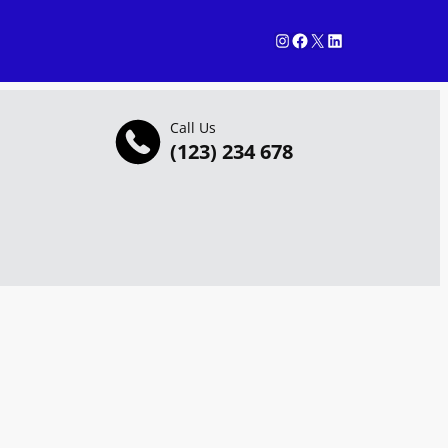
Instagram
Facebook
X
LinkedIn
Call Us
(123) 234 678