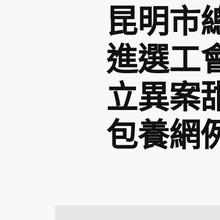
昆明市
進選工
立異案
包養網