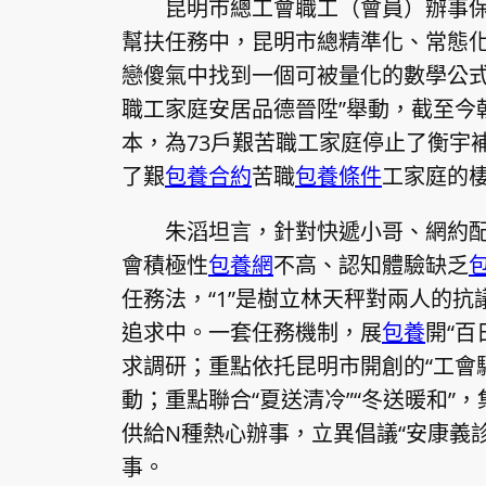
昆明市總工會職工（會員）辦事保
幫扶任務中，昆明市總精準化、常態
戀傻氣中找到一個可被量化的數學公式
職工家庭安居品德晉陞”舉動，截至今朝
本，為73戶艱苦職工家庭停止了衡宇
了艱
包養合約
苦職
包養條件
工家庭的
朱滔坦言，針對快遞小哥、網約
會積極性
包養網
不高、認知體驗缺乏
任務法，“1”是樹立林天秤對兩人的
追求中。一套任務機制，展
包養
開“百
求調研；重點依托昆明市開創的“工會驛
動；重點聯合“夏送清冷”“冬送暖和”
供給N種熱心辦事，立異倡議“安康義診”
事。