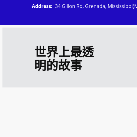
跳
Address:
34 Gillon Rd, Grenada, Mississippi(
至
主
要
內
世界上最透
容
明的故事