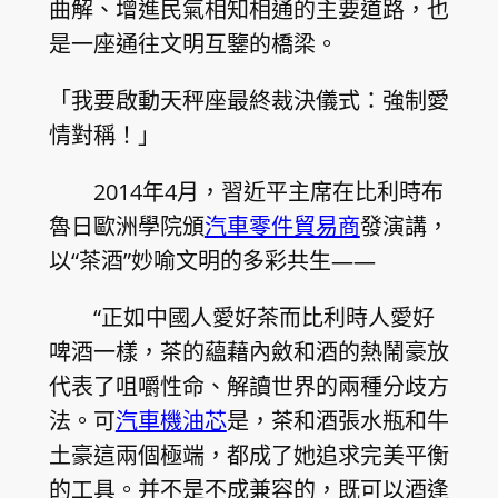
曲解、增進民氣相知相通的主要道路，也
是一座通往文明互鑒的橋梁。
「我要啟動天秤座最終裁決儀式：強制愛
情對稱！」
2014年4月，習近平主席在比利時布
魯日歐洲學院頒
汽車零件貿易商
發演講，
以“茶酒”妙喻文明的多彩共生——
“正如中國人愛好茶而比利時人愛好
啤酒一樣，茶的蘊藉內斂和酒的熱鬧豪放
代表了咀嚼性命、解讀世界的兩種分歧方
法。可
汽車機油芯
是，茶和酒張水瓶和牛
土豪這兩個極端，都成了她追求完美平衡
的工具。并不是不成兼容的，既可以酒逢