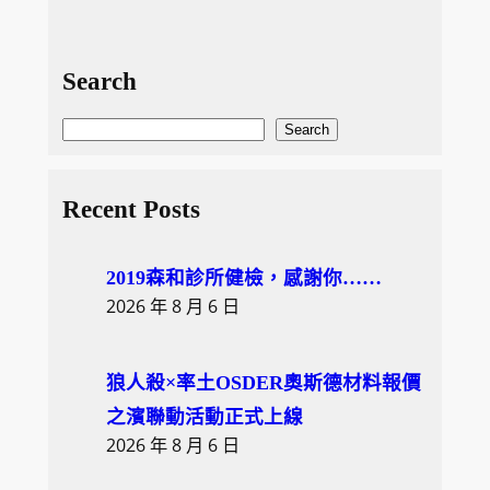
Search
S
Search
e
a
Recent Posts
r
c
2019森和診所健檢，感謝你……
h
2026 年 8 月 6 日
狼人殺×率土OSDER奧斯德材料報價
之濱聯動活動正式上線
2026 年 8 月 6 日