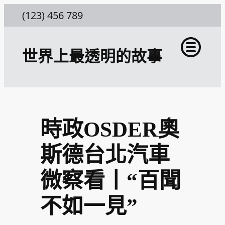
跳
(123) 456 789
至
主
世界上最透明的故事
要
內
容
時政OSDER奧
斯德台北汽車
微察看丨“百聞
不如一見”