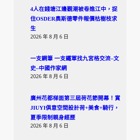
4人在錢塘江邊觀潮被卷進江中，捉
住OSDER奧斯德零件報價枯樹枝求
生
2026 年 8 月 6 日
一支鋼筆 一支鐵軍找九宮格交流–文
史–中國作家網
2026 年 8 月 6 日
廣州花都梯面第三屆荷花節開幕！賞
JIUYI俱意空間設計荷+美食+騎行，
夏季限制親身經歷
2026 年 8 月 6 日