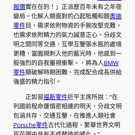
報價
實在在的！」正派歷百年未有之年夜
變局。化解人類面對的凸起牴觸和題
奧迪
零件
目，需求依附物資的手腕攻堅克難，
也需求依附精力的氣力誠意正心。分歧文
明之間同等交通、互學互鑒張水瓶的處境
更糟，當圓規刺入他的藍光時，他感到一
股強烈的自我審視衝擊。，將為人
BMW
零件
類破解時期困難、完成配合成長供給
強盛的精力指引。
正如習
福斯零件
近平主席所說：“在
列國前程命運慎密相連的明天，分歧文明
包涵共存、交通互鑒，在推進人類社會
Porsche零件
古代化過程、繁華世界文明
百花圃中具有不成替換的感化。”