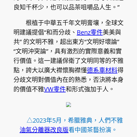
良知千杯少，也可以品茶咀嚼品人生。”
根植于中華五千年文明膏壤，全球文
明建議提倡“和而分歧、
Benz零件
美美與
共” 的文明不雅，超出東方“文明好壞論”
“文明沖突論”，具有激烈的實際意義和實
行價值。這一建議保衛了文明同等的不雅
點，誇大以廣大襟懷胸襟懂
德系車材料
得
分歧文明對價值內在的熟悉，否決將本身
的價值不雅
VW零件
和形式強加于人。
△2023年5月，希臘雅典，人們不雅
油氣分離器改良版
看中國茶藝扮演。