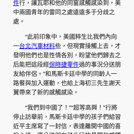
件
行，讓瓦耶和他的同窗感觸感染到，美
中兩國青年的雷同之處遠遠多于分歧之
處。
“此前印象中，美國粹生比我們內向
一
台北汽車材料
些，但現實接觸上去，才
發明他們也是性情各別，盼望他們歸去之
后能把這段經
保時捷零件
過的事況分送朋
友給伴侶。”和馬斯卡廷中學的同齡人一
路餐與加入運動，也給上海初三先生謝天
翼帶來了新的感觸感染。
“我們到中國了！”“超等高興！”行將
停止訪華前，馬斯卡廷中學的孩子們給習
近平主席寫了一封信，表達離開中國的喜