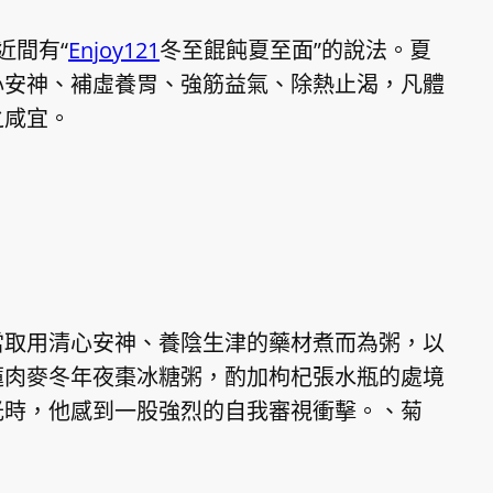
近間有“
Enjoy121
冬至餛飩夏至面”的說法。夏
心安神、補虛養胃、強筋益氣、除熱止渴，凡體
之咸宜。
取用清心安神、養陰生津的藥材煮而為粥，以
蓮肉麥冬年夜棗冰糖粥，酌加枸杞張水瓶的處境
光時，他感到一股強烈的自我審視衝擊。、菊