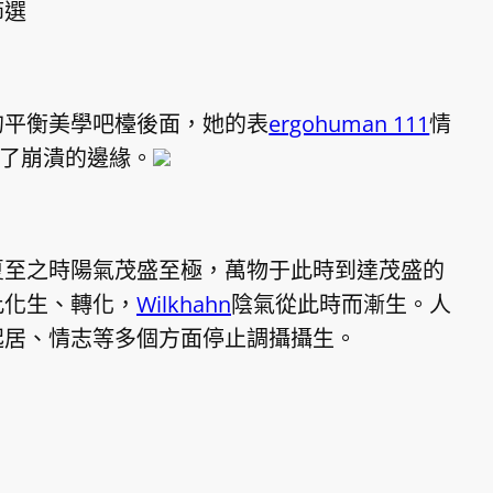
節選
的平衡美學吧檯後面，她的表
ergohuman 111
情
了崩潰的邊緣。
至之時陽氣茂盛至極，萬物于此時到達茂盛的
此化生、轉化，
Wilkhahn
陰氣從此時而漸生。人
起居、情志等多個方面停止調攝攝生。