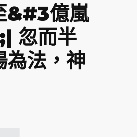
&#3億嵐
;| 忽而半
陽為法，神