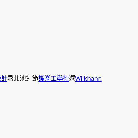
設計
暑北池》節
護脊工學椅
選
Wilkhahn