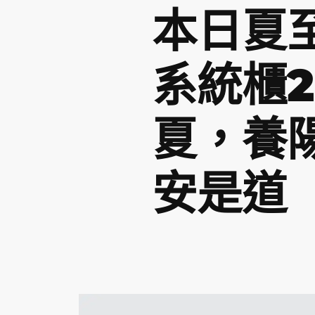
本日夏至
系統櫃2
夏，養
安是道