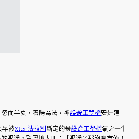
| 忽而半夏，養陽為法，神
護脊工學椅
安是道
最早被
Xten法拉利
斷定的骨
護脊工學椅
氣之一牛
座的眼淚，驚恐地大叫：「眼淚？那沒有市值！