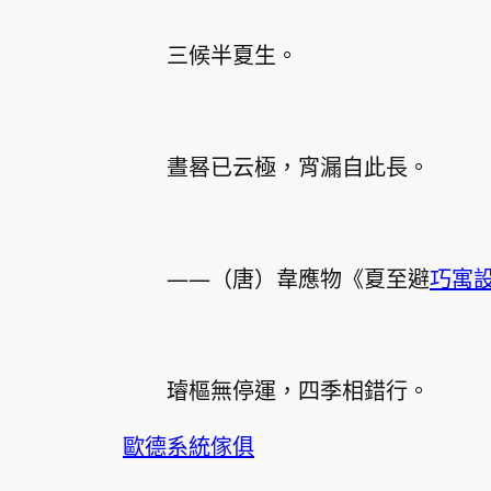
三候半夏生。
晝晷已云極，宵漏自此長。
——（唐）韋應物《夏至避
巧寓
璿樞無停運，四季相錯行。
歐德系統傢俱