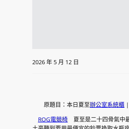
2026 年 5 月 12 日
原題目：本日夏至
辦公室系統櫃
ROG電競椅
夏至是二十四骨氣中
土豪聽到要用最便宜的鈔票換取水瓶