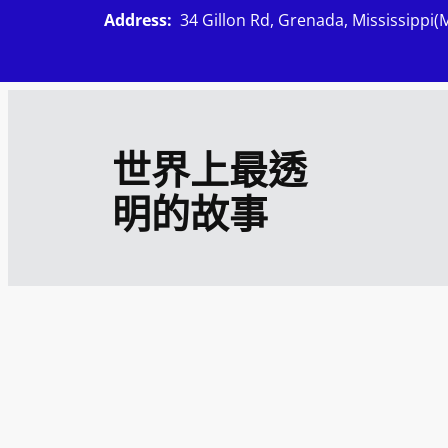
跳
Address:
34 Gillon Rd, Grenada, Mississippi(
至
主
要
內
世界上最透
容
明的故事