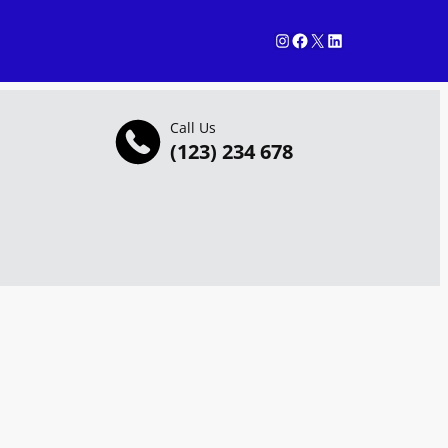
Instagram
Facebook
X
LinkedIn
Call Us
(123) 234 678