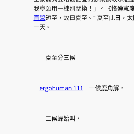
我寧願用一棟別墅換！」。《恪遵憲度
直營
短至，故曰夏至。” 夏至此日，
一天。
夏至分三候
ergohuman 111
一候鹿角解，
二候蟬始叫，