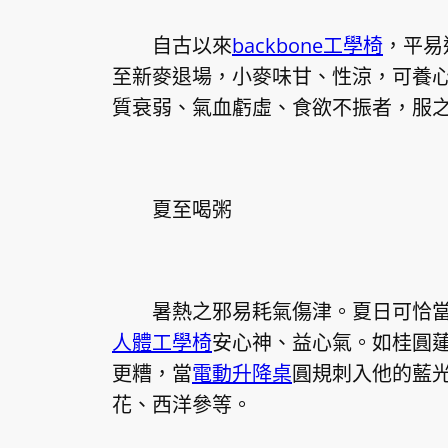
自古以來
backbone工學椅
，平易
至新麥退場，小麥味甘、性涼，可養
質衰弱、氣血虧虛、食欲不振者，服
夏至喝粥
暑熱之邪易耗氣傷津。夏日可恰當
人體工學椅
安心神、益心氣。如桂圓
更糟，當
電動升降桌
圓規刺入他的藍
花、西洋參等。