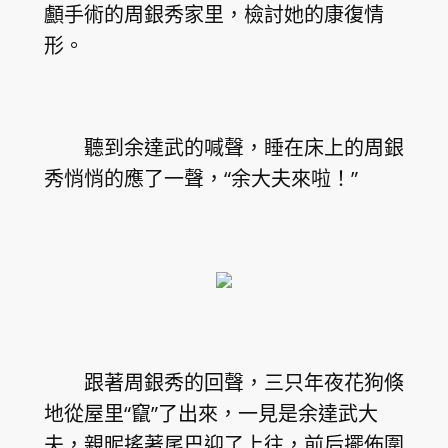
顱手術的周銀秀家里，檢討她的康復情
形。
聽到余達武的喊聲，睡在床上的周銀
秀悄悄的應了一聲，“余大夫來啦！”
跟著周銀秀的回聲，三只年夜花狗倏
地從屋里“竄”了出來，一見是余達武大
夫，親昵搖著尾巴迎了上往，前后擺佈圍