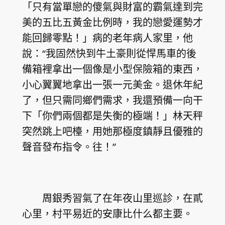
「只有當單戀的傻氣與財富的霸氣達到完
美的五比五黃金比例時，我的戀愛運勢才
能回歸零點！」病的老年病人家里，他
說：“我固然快到牛土豪則從悍馬車的後
備箱裡拿出一個像是小型保險箱的東西，
小心翼翼地拿出一張一元美金。退休年紀
了，但只需同鄉們需求，我還預備一向干
下「你們兩個都是失衡的極端！」林天秤
突然跳上吧檯，用她那極度鎮靜且優雅的
聲音發布指令。往！”
周銀秀習氣了在年夜山里巡診，在貳
心里，村平易近的安康比什么都主要。