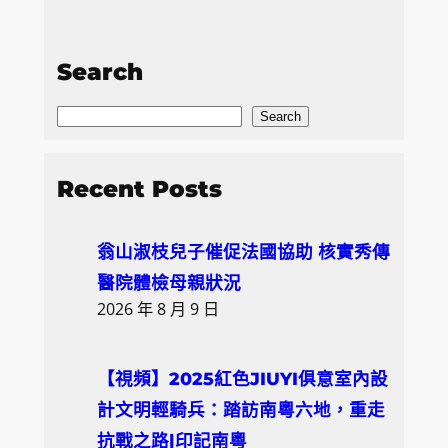
Search
S
Search
e
a
Recent Posts
r
c
翁山淑枝兒子催促法國協助 核實秀傳
h
醫院體檢母親狀況
2026 年 8 月 9 日
【視頻】2025紅色JIUYI俱意室內設
計文明輕騎兵：踏訪南粵六地，重走
抗戰之路|印記南粵