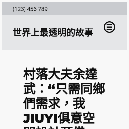
跳
(123) 456 789
至
主
世界上最透明的故事
要
內
容
村落大夫余達
武：“只需同鄉
們需求，我
JIUYI俱意空