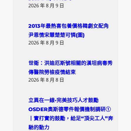
2026 年 8 月 9 日
2013年最熱喜包養價格韓劇女配角
尹恩情宋慧楚楚可憐(圖)
2026 年 8 月 9 日
世衛：洪迪厄斯號相關的漢坦病毒秀
傳醫院勞檢疫情結束
2026 年 8 月 8 日
立異在一線·完美技巧人才鼓勵
OSDER奧斯德零件報價機制調研①
丨實打實的鼓勵，給足“頂尖工人”奔
馳的動力