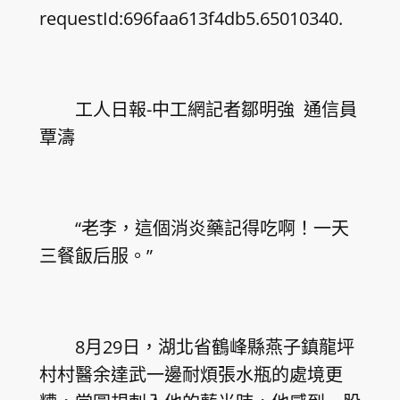
requestId:696faa613f4db5.65010340.
工人日報-中工網記者鄒明強 通信員
覃濤
“老李，這個消炎藥記得吃啊！一天
三餐飯后服。”
8月29日，湖北省鶴峰縣燕子鎮龍坪
村村醫余達武一邊耐煩張水瓶的處境更