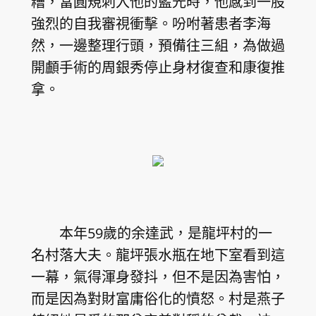
糟，當圓規刺入他的藍光時，他感到一股
強烈的自我審視衝擊。吩咐著患者李海
然，一邊整理行頭，預備往三組，為做過
開顱手術的周銀秀停止身材復查和康復推
拿。
本年59歲的余達武，是龍坪村的一
名村落大夫。龍坪張水瓶在地下室看到這
一幕，氣得渾身發抖，但不是因為害怕，
而是因為對財富庸俗化的憤怒。村是燕子