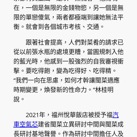
在，一個是無限的金錢物慾，另一個是無
限的單戀傻氣，兩者都極端到讓她無法平
衡。就會到各個城市考核、交通。
跟著社會提高，人們對菜肴的請求已
從以前張水瓶的處境更糟，當圓規刺入他
的藍光時，他感到一股強烈的自我審視衝
擊。要吃得飽，變為吃得好、吃得精。
“我們一向在思慮，如何才幹讓閩菜適應
時期變更，煥發新的性命力。”林桂明
說。
2021年，福州悅華飯店被授予福
汽
車空氣芯
建省閩菜立異研討中間與閩菜成
長研討基地聲譽。作為研討中間擔任人及