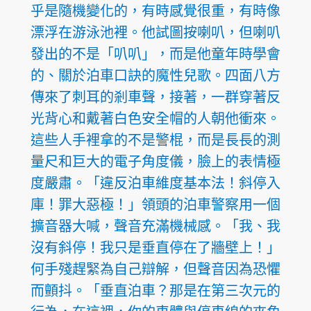
乎是隨機變化的，有時感覺很重，有時像
漂浮在游泳池裡。他試圖按喇叭，但喇叭
發出的不是「叭叭」，而是他童年時學會
的、關於泊車口訣的魔性兒歌。四面八方
傳來了刺耳的剎車聲，接著，一群穿著反
光背心和戴著白色安全帽的人朝他衝來。
這些人手裡拿的不是警棍，而是長長的測
量尺和巨大的電子角度儀，臉上的表情極
度嚴肅。「違反泊車維度基本法！斜停入
庫！罪大惡極！」領頭的泊車警察用一個
擴音器大喊，聲音充滿機械感。「我、我
沒有斜停！我只是垂直停在了牆壁上！」
何手殘趕緊為自己辯解，但聲音因為恐懼
而顫抖。「垂直泊車？那是在第三次元的