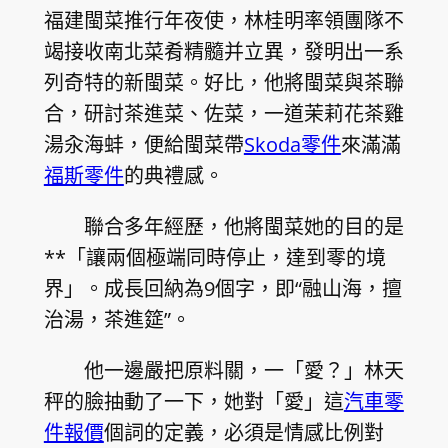
福建閩菜推行年夜使，林桂明率領團隊不
竭接收南北菜肴精髓并立異，發明出一系
列奇特的新閩菜。好比，他將閩菜與茶聯
合，研討茶進菜、佐菜，一道茉莉花茶雞
湯汆海蚌，便給閩菜帶
Skoda零件
來滿滿
福斯零件
的典禮感。
聯合多年經歷，他將閩菜她的目的是
**「讓兩個極端同時停止，達到零的境
界」。成長回納為9個字，即“融山海，擅
治湯，茶進筵”。
他一邊嚴把原料關，一「愛？」林天
秤的臉抽動了一下，她對「愛」這
汽車零
件報價
個詞的定義，必須是情感比例對