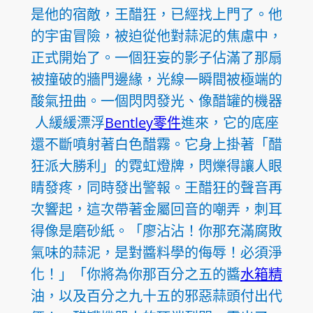
是他的宿敵，王醋狂，已經找上門了。他
的宇宙冒險，被迫從他對蒜泥的焦慮中，
正式開始了。一個狂妄的影子佔滿了那扇
被撞破的牆門邊緣，光線一瞬間被極端的
酸氣扭曲。一個閃閃發光、像醋罐的機器
人緩緩漂浮
Bentley零件
進來，它的底座
還不斷噴射著白色醋霧。它身上掛著「醋
狂派大勝利」的霓虹燈牌，閃爍得讓人眼
睛發疼，同時發出警報。王醋狂的聲音再
次響起，這次帶著金屬回音的嘲弄，刺耳
得像是磨砂紙。「廖沾沾！你那充滿腐敗
氣味的蒜泥，是對醬料學的侮辱！必須淨
化！」「你將為你那百分之五的醬
水箱精
油，以及百分之九十五的邪惡蒜頭付出代