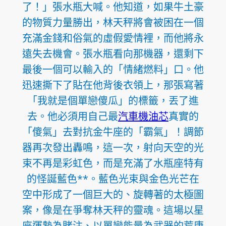
了！」張水瓶大喊。他知道，如果牛土豪
的物質力量勝出，林天秤將會被困在一個
充滿金錢和俗氣的虛假愛情裡，而他將永
遠失去機會。張水瓶看向那機器，還剩下
最後一個可以輸入的「情緒燃料」口。他
迅速撕下了貼在他背後衣領上，那張寫著
「我就是個單戀傻瓜」的標籤，丟了進
去。他必須用自己最
汽車機油芯
真實的
「傻氣」去對抗金牛座的「霸氣」！調節
器再次發出轟鳴，這一次，射向天空的光
束不再是彩虹色，而是充滿了水瓶座特有
的怪誕藍色**。藍色光束與金色光芒在
空中形成了一個巨大的、旋轉著的太極圖
案，像是在爭奪林天秤的靈魂。這場以星
座運勢為賭注、以單戀能量為武器的荒唐