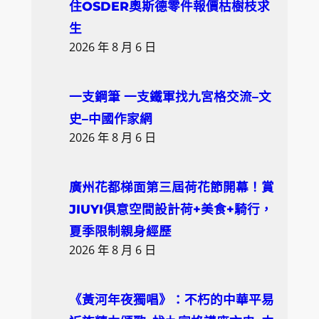
h
住OSDER奧斯德零件報價枯樹枝求
生
2026 年 8 月 6 日
一支鋼筆 一支鐵軍找九宮格交流–文
史–中國作家網
2026 年 8 月 6 日
廣州花都梯面第三屆荷花節開幕！賞
JIUYI俱意空間設計荷+美食+騎行，
夏季限制親身經歷
2026 年 8 月 6 日
《黃河年夜獨唱》：不朽的中華平易