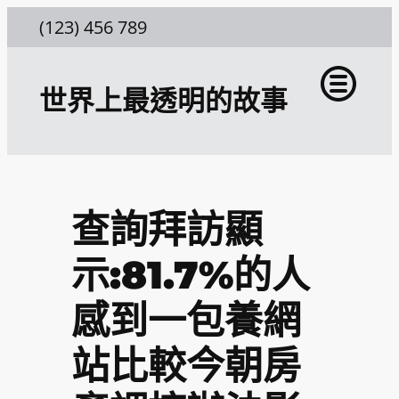
跳
(123) 456 789
至
主
世界上最透明的故事
要
內
容
查詢拜訪顯
示:81.7%的人
感到一包養網
站比較今朝房