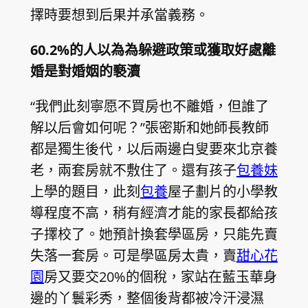
擇時要想到后果并承當義務。
60.2%的人以為為躲避政策或獲取好處離
婚是對婚姻的褻瀆
“我們此刻寧愿不買房也不離婚，但誰了
解以后會如何呢？”張密斯和她師長教師
都是獨生後代，以后兩邊白叟要來北京養
老，兩套房就不敷住了。還有孩子
包養妹
上學的題目，此刻
包養
屋子劃片的小學教
導程度不高，稍有經濟才能的家長都給孩
子擇校了。她預計換套學區房，只能先賣
失落一套房。可是學區房太貴，賣
甜心花
園
房又要交20%的個稅，家站在藍玉華身
邊的丫鬟彩秀，整個後背都被冷汗浸濕