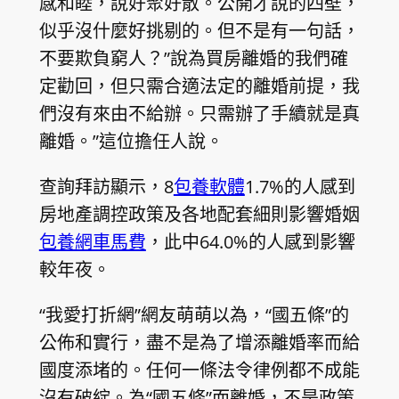
感和睦，說好聚好散。公開才說的四壁，
似乎沒什麼好挑剔的。但不是有一句話，
不要欺負窮人？”說為買房離婚的我們確
定勸回，但只需合適法定的離婚前提，我
們沒有來由不給辦。只需辦了手續就是真
離婚。”這位擔任人說。
查詢拜訪顯示，8
包養軟體
1.7%的人感到
房地產調控政策及各地配套細則影響婚姻
包養網車馬費
，此中64.0%的人感到影響
較年夜。
“我愛打折網”網友萌萌以為，“國五條”的
公佈和實行，盡不是為了增添離婚率而給
國度添堵的。任何一條法令律例都不成能
沒有破綻。為“國五條”而離婚，不是政策