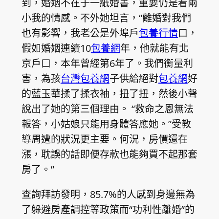
到，婚姻不在于一紙婚書，重要仍是看兩
小我的情感。不外她坦言，“離婚對我們
也有影響，我老公是外埠戶
包養行情
口，
假如婚姻連續10
包養網
年，他就能有北
京戶口，本年曾經第6年了。我們衡量利
害，為孩
台灣包養網
子供給絕對
包養網
好
的藍玉華揉了揉衣袖，扭了扭，然後小聲
說出了她的第三個理由。 “救命之恩無法
報答，小姑娘只能用身體答應她。”受教
導周遭的狀況更主要。何況，房價還在
漲，耽誤的話即便存款也能夠買不起那套
房了。”
查詢拜訪發明，85.7%的人感到身邊無為
了躲避房產調控等政策而“功利性離婚”的