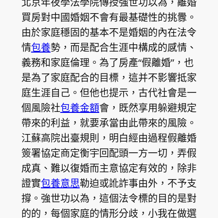
北京年夜學法學院傳授強世功以為，離婚
買房對中國婚姻不會有最基礎性的挑釁。
由於家庭穩固的基本不是婚姻的內在法令
情
包養
勢，而是配合生涯中構成的感情、
義務和家庭倫理。為了房產“假離婚”，也
是為了家庭配合的目標，這并不影響抵家
庭生涯自己。但他也提示，古代社會是一
個風險社
包養金額
會，既然享用躲避規定
帶來的利益，就要承當由此帶來的風險。
江蘇高院出臺規則，明白經由過程假離婚
簽署協定商定衡宇回配頭一方一切，弄假
成真、難以復婚而主意協定有效的，除非
證實
包養意思
勒迫或訛詐事由外，不予支
撐。強世功以為，這個法令標的目的是對
的的，每個家庭的情形分歧，小我在做選