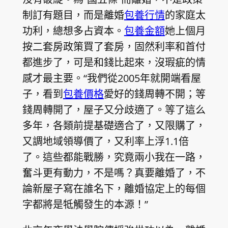
制訂有題目，而是離婚
包養行情
的家庭太
功利，總想多占資本。
包養金額
她上個月
按二套房政策買了套房，固然利率和首付
都進步了，可是和錢比起來，沒瑕疵的情
感才最主要。“我們從2005年就開端看屋
子，看到
包養價格
愛好的錢周轉不開；等
錢周轉開了，屋子又分歧適了。等了這么
多年，各類前提基礎適合了，又限購了，
又調地域領導價了，又利率上浮1.1倍
了。這些都能戰勝，究竟兩小我在一路，
奮斗更有動力，不是嗎？真要離婚了，不
論新屋子寫在誰名下，離婚協定上的每個
字都將是牴觸發生的本源！”