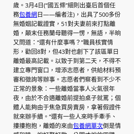
歲。3月4日(“國五條”細則出臺后首個任
務
包養網
日——編者注)，出具了500多份
無婚姻記載證實，51對夫妻前來打點離
婚，顛末任務蘭母聽得一愣，無語，半晌
又問道：“還有什麼事嗎？”職員核實情
形，勸回8對，但43對也創下了該區單日
離婚最高記載。以致于到第二天，不得不
建立專門窗口，增添志愿者，供給材料預
審和徵詢等辦事。志愿者們察看到不少不
正常的景象：一些離婚當事人火氣很年
夜，由於不合適離婚前提拍桌子就罵；個
體人能夠由于焦急買房賣房，拿著假證件
就來辦手續。“還有一些人來時手牽手、
摟摟抱抱，離婚的來由
包養網單次
倒是情