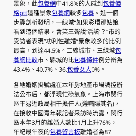
景象，此
包養網
中41.8%的人感到
包養價
格ptt
這種景象
包養網
較多
包養
。進一個
步驟剖析發明，一線城“如果彩環那姑娘
看到這個結果，會笑三聲說‘活該’？”市的
受訪者表現“功利性離婚”景象較多的比例
最高，到達44.5%。二線城市、三線城
包
養網比較
市、縣城的比
包養條件
例分辨為
43.4%、40.7%、36.
包養女人
0%。
各地婚姻掛號處在本年房地產市場調控辦
法公布后，都浮現忙碌氣象。上海市閔行
區平易近政局相干擔任人(遵囑隱其名)，
在接收中國青年報記者采訪時流露，閔行
區本年3月的離婚人數比1月上升76%，
年紀最年夜的
包養留言板
離婚者為87