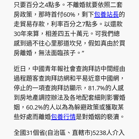
只要百分之4點多。不離婚就要依照二套
房政策，那時首付60%，剩下
包養站長
的
走貿易存款，利率百分之7點多。以還款
30年來算，相差四五十萬元。可我們總
感到過不往心里那道坎兒，假如真由於買
房離婚，無法面臨孩子。”
近日，中國青年報社會查詢拜訪中間經由
過程題客查詢拜訪網和平易近意中國網，
停止的一項查詢拜訪顯示，81.7%的人感
到房地產調控辦法及各地配套細則影響婚
姻，60.2%的人以為為躲避政策或獲取某
些好處而離婚
包養行情
是對婚姻的褻瀆。
全國31個省(自治區、直轄市)5238人介入