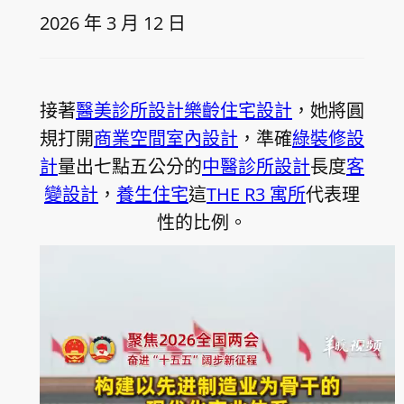
2026 年 3 月 12 日
接著
醫美診所設計
樂齡住宅設計
，她將圓
規打開
商業空間室內設計
，準確
綠裝修設
計
量出七點五公分的
中醫診所設計
長度
客
變設計
，
養生住宅
這
THE R3 寓所
代表理
性的比例。