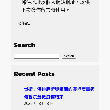
郵件地址及個人網站網址，以供
下次發佈留言時使用。
Search
S
Search
e
a
Recent Posts
r
c
世衛：洪迪厄斯號相關的漢坦病毒秀
h
傳醫院勞檢疫情結束
2026 年 8 月 8 日