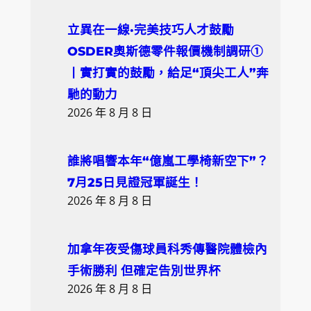
立異在一線·完美技巧人才鼓勵
OSDER奧斯德零件報價機制調研①
丨實打實的鼓勵，給足“頂尖工人”奔
馳的動力
2026 年 8 月 8 日
誰將唱響本年“億嵐工學椅新空下”？
7月25日見證冠軍誕生！
2026 年 8 月 8 日
加拿年夜受傷球員科秀傳醫院體檢內
手術勝利 但確定告別世界杯
2026 年 8 月 8 日