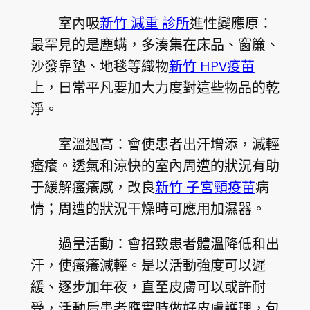
室內吸
新竹 減重 診所
進性變應原：
最罕見的是塵螨，多湊集在床品、窗簾、
沙發靠墊、地毯等織物
新竹 HPV疫苗
上，日常平凡要加大力度對這些物品的乾
淨。
室溫過高：會使患者出汗增添，減輕
瘙癢。透氣和涼快的室內周遭的狀況有助
于緩解瘙癢感，改良
新竹 子宮頸疫苗
病
情；周遭的狀況干燥時可應用加濕器。
過量活動：會招致患者體溫降低和出
汗，使瘙癢減輕。是以活動強度可以遲
緩、逐步加年夜，直至皮膚可以或許耐
受，活動后患者應實時做好皮膚護理，包