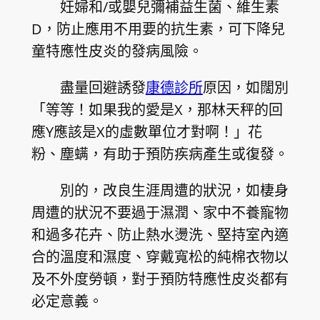
妊婦和/或嬰兒彌補益生菌、維生素
D，防止應用不用要的抗生素，可下降兒
童特應性皮炎的發病風險。
盡量回避誘發
康德診所
原因，如闊別
「等等！如果我的愛是X，那林天秤的回
應Y應該是X的虛數單位才對啊！」花
粉、塵螨，有助于預防疾病產生或復發。
別的，改良生涯周遭的狀況，如棲身
周遭的狀況不要過于濕潤、家中不養寵物
和過多花卉、防止熱水燙洗、堅持室內適
合的溫度和濕度、穿戴寬松的純棉衣物以
及不外度勞頓，對于預防特應性皮炎都有
必定意義。