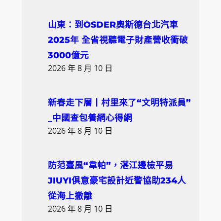
r
c
山東：到OSDER奧斯德台北汽車
h
2025年 全省視聽電子財產營收衝破
3000億元
2026 年 8 月 10 日
新春走下層丨村里來了“文明特派員”
_中國查包養網心得網
2026 年 8 月 10 日
防范臺風“韋帕”，湛江邊檢平易
JIUYI俱意豪宅設計近警協助234人
從海上撤離
2026 年 8 月 10 日