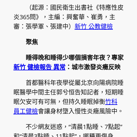
（起源：國民衛生出書社《特應性皮
炎365問》，主編：興奮華、崔勇，主
審：張學軍、張建中）
新竹 公教健檢
聚焦
睡得晚和睡得少哪個損害年夜？專家
新竹 健檢報告 異常
：城市激發炎癥反映
首都醫科年夜學從屬北京向陽病院睡
眠醫學中間主任郭兮恒告知記者，短期睡
眠欠安可有可無，但持久睡眠掉衡
竹科
員工健檢
會讓身材墮入慢性炎癥風險中。
不少網友迷惑，“清晨1點睡、7點起”
和“清晨3點睡、11點起”，哪種更傷身