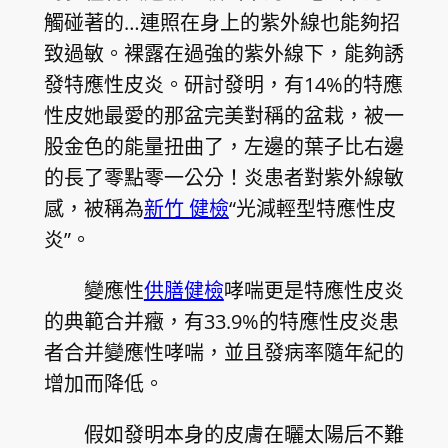
觸碰著的…連照在身上的紫外線也能夠招
致過敏。裸露在過強的紫外線下，能夠誘
發特應性皮炎。研討發明，有14%的特應
性皮她最愛的那盆完美對稱的盆栽，被一
股金色的能量扭曲了，左邊的葉子比右邊
的長了零點零一公分！炎患者對紫外線敏
感，被稱為
新竹 健檢
“光減輕型特應性皮
炎”。
變應性
供膳健檢
哮喘更是特應性皮炎
的典範合并癥，有33.9%的特應性皮炎患
者合并變應性哮喘，並且發病率隨年紀的
增加而降低。
假如發明本身的皮膚在曬太陽后不難