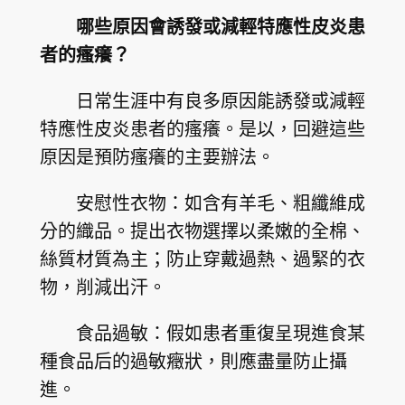
哪些原因會誘發或減輕特應性皮炎患
者的瘙癢？
日常生涯中有良多原因能誘發或減輕
特應性皮炎患者的瘙癢。是以，回避這些
原因是預防瘙癢的主要辦法。
安慰性衣物：如含有羊毛、粗纖維成
分的織品。提出衣物選擇以柔嫩的全棉、
絲質材質為主；防止穿戴過熱、過緊的衣
物，削減出汗。
食品過敏：假如患者重復呈現進食某
種食品后的過敏癥狀，則應盡量防止攝
進。