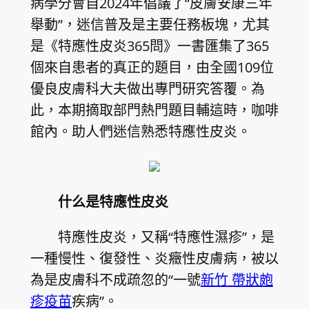
病學分會自2024年倡議了“皮膚安康三年
舉動”，迷信普及是主要任務板塊，尤其
是《特應性皮炎365問》一書匯集了365
個來自患者的真正的題目，由全國109位
優良皮膚科大夫做出專門研究答覆。為
此，本期摘取部門熱門題目輔這時，咖啡
館內。助人們迷信熟悉特應性皮炎。
什么是特應性皮炎
特應性皮炎，又稱“特應性濕疹”，是
一種慢性、復發性、炎癥性皮膚病，被以
為是皮膚科不成疏忽的“一號
新竹 帶狀皰
疹疫苗
疾病”。