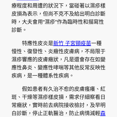
療程度和周遭的狀況下，當碰著以濕疹樣
皮損為表示，但尚不克不及給出明白診斷
時，大夫會用“濕疹”作為臨時性和描寫性
診斷。
特應性皮炎是
新竹 子宮頸疫苗
一種
慢性、復發性、炎癥性皮膚病，不局限于
濕疹響應的皮膚癥狀，凡是還會存在如變
應性鼻炎、變應性哮喘等其他反常反映性
疾病，是一種體系性疾病。
假如患者有久治不愈的皮膚瘙癢、紅
斑、干燥等濕疹樣皮損，需求仔細察看日
常癥狀，實時前去病院接收檢討，及早明
白診斷，停止正軌醫治，防止病情減輕
森