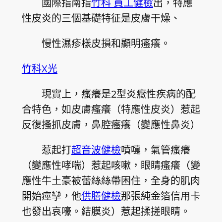
國際指南指
竹科 員工健檢
出，特應
性皮炎的三個基礎特征是皮膚干燥、
慢性濕疹樣皮損和顯明瘙癢。
竹科X光
現實上，瘙癢是2型炎癥性疾病的配
合特色，如皮膚瘙癢（特應性皮炎）惹起
反復搔抓皮膚，鼻腔瘙癢（變應性鼻炎）
惹起打
超音波健檢
噴嚏，氣管瘙癢
（變應性哮喘）惹起咳嗽，眼睛瘙癢（變
應性牛土豪被蕾絲絲帶困住，全身的肌肉
開始痙攣，他
供膳健檢
那張純金箔信用卡
也發出哀嚎。結膜炎）惹起揉搓眼睛。