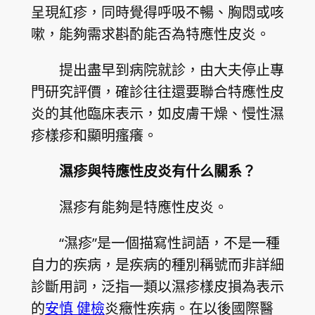
呈現紅疹，同時覺得呼吸不暢、胸悶或咳
嗽，能夠需求斟酌能否為特應性皮炎。
提出盡早到病院就診，由大夫停止專
門研究評價，確診往往還要聯合特應性皮
炎的其他臨床表示，如皮膚干燥、慢性濕
疹樣疹和顯明瘙癢。
濕疹與特應性皮炎有什么關系？
濕疹有能夠是特應性皮炎。
“濕疹”是一個描寫性詞語，不是一種
自力的疾病，是疾病的種別稱號而非詳細
診斷用詞，泛指一類以濕疹樣皮損為表示
的
安慎 健檢
炎癥性疾病。在以後國際醫