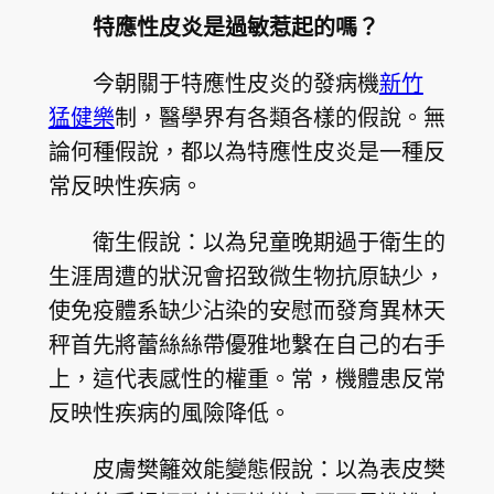
特應性皮炎是過敏惹起的嗎？
今朝關于特應性皮炎的發病機
新竹
猛健樂
制，醫學界有各類各樣的假說。無
論何種假說，都以為特應性皮炎是一種反
常反映性疾病。
衛生假說：以為兒童晚期過于衛生的
生涯周遭的狀況會招致微生物抗原缺少，
使免疫體系缺少沾染的安慰而發育異林天
秤首先將蕾絲絲帶優雅地繫在自己的右手
上，這代表感性的權重。常，機體患反常
反映性疾病的風險降低。
皮膚樊籬效能變態假說：以為表皮樊