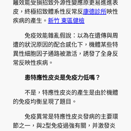
籬效能受損招致外源性變應原更易進進表
皮，終極招致體系性反常反
康德診所
映性
疾病的產生。
新竹 東區健檢
免疫效能雜亂假說：以為在遺傳與周
遭的狀況原因的配合感化下，機體某些特
異性細胞因子通路被激活，誘發了全身反
常反映性疾病。
患特應性皮炎是免疫力低嗎？
不是，特應性皮炎的產生是由於機體
的免疫均衡呈現了題目。
免疫異常是特應性皮炎發病的主要環
節之一，與2型免疫過強有關，并激發炎