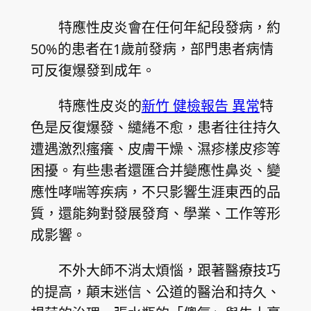
特應性皮炎會在任何年紀段發病，約
50%的患者在1歲前發病，部門患者病情
可反復爆發到成年。
特應性皮炎的
新竹 健檢報告 異常
特
色是反復爆發、繾綣不愈，患者往往持久
遭遇激烈瘙癢、皮膚干燥、濕疹樣皮疹等
困擾。有些患者還匯合并變應性鼻炎、變
應性哮喘等疾病，不只影響生涯東西的品
質，還能夠對發展發育、學業、工作等形
成影響。
不外大師不消太煩惱，跟著醫療技巧
的提高，顛末迷信、公道的醫治和持久、