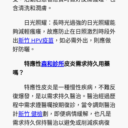
含清洗和潤膚。
日光照耀：長時光過強的日光照耀能
夠減輕瘙癢，故應防止在日照激烈時段外
出
新竹 HPV疫苗
，如必需外出，則應做
好防曬。
特應性
森和診所
皮炎需求持久用藥
嗎？
特應性皮炎是一種慢性疾病，不難反
復爆發，是以需求持久醫治。醫治經過歷
程中需求遵醫囑按期復診，當令調劑醫治
計
新竹 健檢
劃，即便病情緩解，也凡是
需求持久保持醫治以避免或削減疾病復